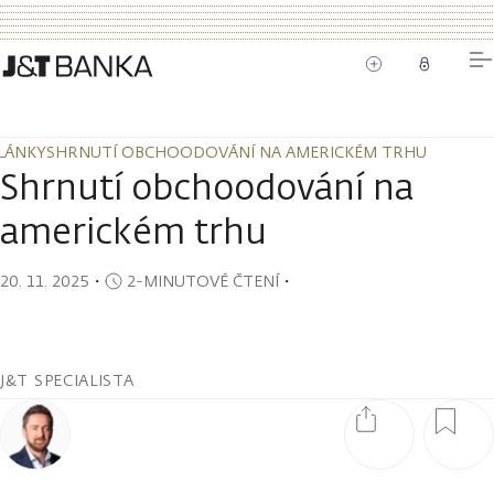
LÁNKY
SHRNUTÍ OBCHOODOVÁNÍ NA AMERICKÉM TRHU
LÁNKY
SHRNUTÍ OBCHOODOVÁNÍ NA AMERICKÉM TRHU
Shrnutí obchoodování na
americkém trhu
20. 11. 2025
・
2-MINUTOVÉ ČTENÍ
・
J&T SPECIALISTA