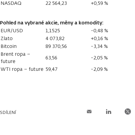
NASDAQ
22 564,23
+0,59 %
Pohled na vybrané akcie, měny a komodity:
EUR/USD
1,1525
-0,48 %
Zlato
4 073,82
+0,16 %
Bitcoin
89 370,56
-3,34 %
Brent ropa –
63,56
-2,05 %
future
WTI ropa – future
59,47
-2,09 %
SDÍLENÍ