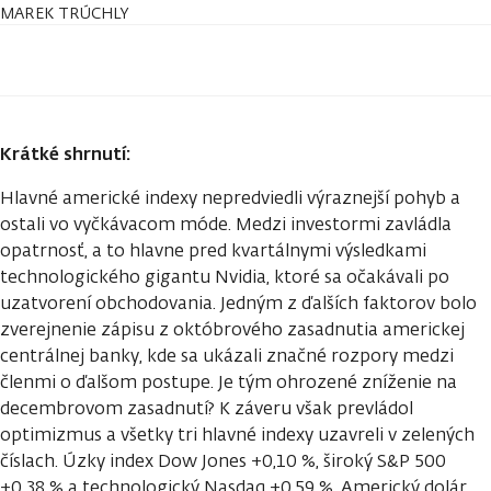
MAREK TRÚCHLY
Krátké shrnutí:
Hlavné americké indexy nepredviedli výraznejší pohyb a
ostali vo vyčkávacom móde. Medzi investormi zavládla
opatrnosť, a to hlavne pred kvartálnymi výsledkami
technologického gigantu Nvidia, ktoré sa očakávali po
uzatvorení obchodovania. Jedným z ďalších faktorov bolo
zverejnenie zápisu z októbrového zasadnutia americkej
centrálnej banky, kde sa ukázali značné rozpory medzi
členmi o ďalšom postupe. Je tým ohrozené zníženie na
decembrovom zasadnutí? K záveru však prevládol
optimizmus a všetky tri hlavné indexy uzavreli v zelených
číslach. Úzky index Dow Jones +0,10 %, široký S&P 500
+0,38 % a technologický Nasdaq +0,59 %. Americký dolár