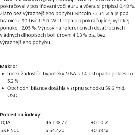
pokračoval v posilňovaní voči euru a včera si pripísal 0,48 %.
Zlato bez výraznejšieho pohybu. Bitcoin -3,34 % a je pod
hranicou 90 tisíc USD. WTI ropa pri pokračujúcej vysokej
ponuke -2,05 %. Výnosy na referenčných desaťročných
vládnych dlhopisoch boli úrovni 4,13 % p.a. bez
výraznejšieho pohybu.
Makro:
Index žádostí o hypotéky MBA k 14. listopadu poklesli o
5,2 %
Obchodní bilance dosáhla v srpnu schodku 59,6 mld.
USD
Pohled na indexy:
DJIA
46 138,77
+0,10 %
S&P 500
6 642,20
+0,38 %