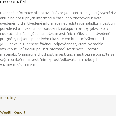
UPOZORNĚNÍ
Uvedené informace představují názor J&T Banka, a.s., který vychází z
aktuálně dostupných informací v čase jeho zhotovení k výše
uvedenému dni. Uvedené informace nepředstavují nabídku, investiční
poradenství, investiční doporučení k nákupu či prodeji jakýchkoliv
investičních nástrojů ani analýzu investičních příležitostí. Uvedené
prognózy nejsou spolehlivým ukazatelem budoucí výkonnosti.
J&T Banka, a.s., nenese žádnou odpovědnost, která by mohla
vzniknout v důsledku použití informací uvedených v tomto
materiálu. O případné vhodnosti investičních nástrojů se poraďte se
svým bankéřem, investičním zprostředkovatelem nebo jeho
vázaným zástupcem.
Kontakty
Wealth Report