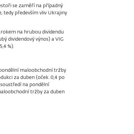
vestoři se zaměří na případný
 tedy především vliv Ukrajiny
nárokem na hrubou dividendu
ubý dividendový výnos) a VIG
5,4 %).
 pondělní maloobchodní tržby
dukci za duben (oček. 0,4 po
 soustředí na pondělní
 maloobchodní tržby za duben