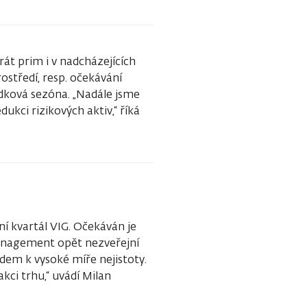
rát prim i v nadcházejících
středí, resp. očekávání
edková sezóna. „Nadále jsme
kci rizikových aktiv,“ říká
í kvartál VIG. Očekáván je
management opět nezveřejní
dem k vysoké míře nejistoty.
ci trhu,“ uvádí Milan