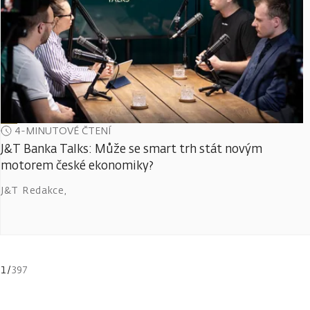
4-MINUTOVÉ ČTENÍ
J&T Banka Talks: Může se smart trh stát novým
motorem české ekonomiky?
J&T Redakce
,
1
/
397