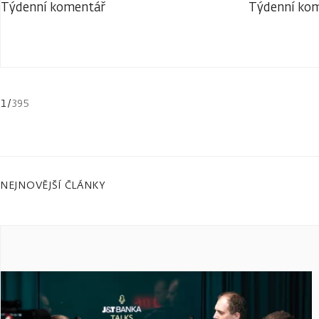
Týdenní komentář
Týdenní ko
1
/
395
NEJNOVĚJŠÍ ČLÁNKY