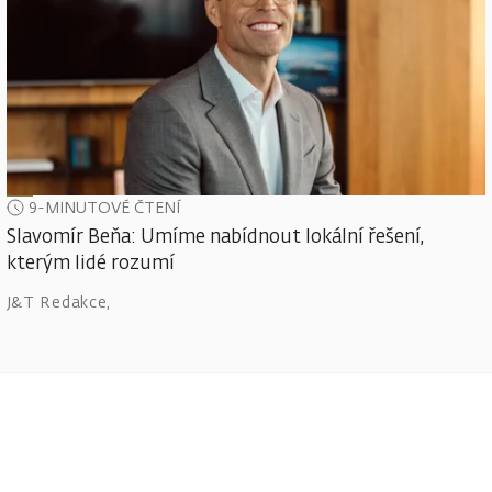
9-MINUTOVÉ ČTENÍ
Slavomír Beňa: Umíme nabídnout lokální řešení,
kterým lidé rozumí
J&T Redakce
,