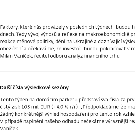
Faktory, které nás provázely v posledních týdnech, budou h
dnech. Tedy vývoj výnosů a reflexe na makroekonomické pro
reakce měnové politiky, dění na Ukrajině a doznívající výsl
obezřetní a očekáváme, že investoři budou pokračovat v redu
Milan Vaníček, ředitel odboru analýz finančního trhu.
Další čísla výsledkové sezóny
Tento týden na domácím parketu představí svá čísla za prvn
čistý zisk 103 mil. EUR (+4,0 % r/r). „Předpokládáme, že 
žádný konkrétnější výhled hospodaření pro tento rok vzhle
V případě naplnění našeho odhadu nečekáme výraznější reak
Vaníček.