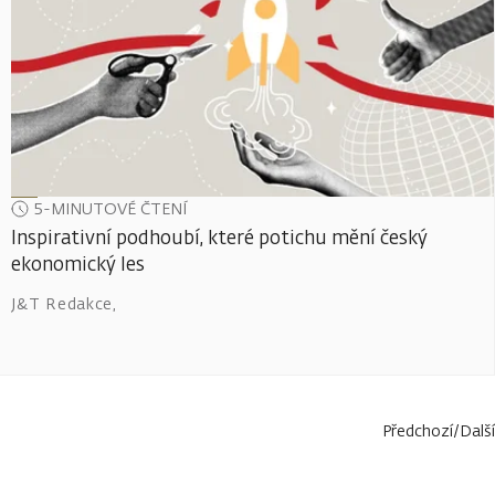
5-MINUTOVÉ ČTENÍ
Inspirativní podhoubí, které potichu mění český
ekonomický les
J&T Redakce
,
Předchozí
/
Další