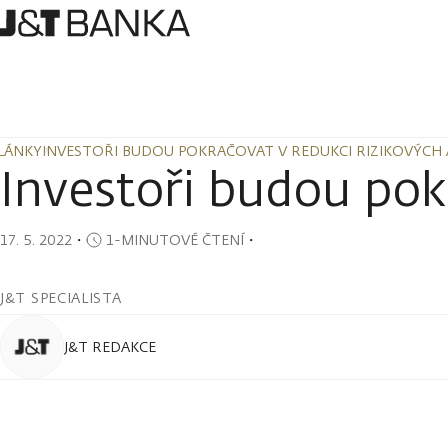
LÁNKY
INVESTOŘI BUDOU POKRAČOVAT V REDUKCI RIZIKOVÝCH 
LÁNKY
INVESTOŘI BUDOU POKRAČOVAT V REDUKCI RIZIKOVÝCH 
Investoři budou pok
17. 5. 2022
・
1-MINUTOVÉ ČTENÍ
・
J&T SPECIALISTA
J&T REDAKCE