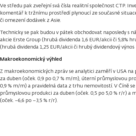
Ve středu pak zveřejní svá čísla realitní společnost CTP. In
komentář k tržnímu prostředí plynoucí ze současné situace,
či omezení dodávek z Asie.
Technicky se pak budou v pátek obchodovat naposledy s 
akcie Erste Group (hrubá dividenda 1,6 EUR/akcii či 5,8% hr
(hrubá dividenda 1,25 EUR/akcii či hrubý dividendový výnos 
Makroekonomický výhled
Z makroekonomických zpráv se analytici zaměří v USA na
za duben (oček. 0,9 po 0,7 % m/m), úterní průmyslovou pro
0,9 % m/m) a pravidelná data z trhu nemovitostí. V Číně se
průmyslovou produkci za duben (oček. 0,5 po 5,0 % r/r) a
(oček. −6,6 po −3,5 % r/r).