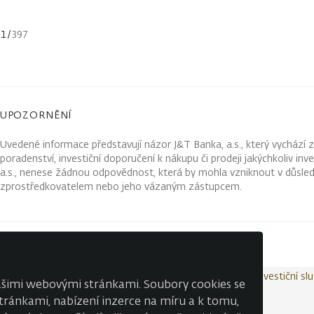
1
/
397
UPOZORNĚNÍ
Uvedené informace představují názor J&T Banka, a.s., který vychází 
poradenství, investiční doporučení k nákupu či prodeji jakýchkoliv in
a.s., nenese žádnou odpovědnost, která by mohla vzniknout v důsled
zprostředkovatelem nebo jeho vázaným zástupcem.
Kontakty
Wealth Report
Ochrana osobních údajů
Investiční sl
našimi webovými stránkami. Soubory cookies se
 stránkami, nabízení inzerce na míru a k tomu,