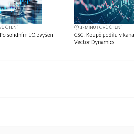
É ČTENÍ
1-MINUTOVÉ ČTENÍ
 Po solidním 1Q zvýšen
CSG: Koupě podílu v kan
Vector Dynamics