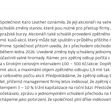
Společnost Karo Leather oznámila, že její akcionáři na val
schválili změny stanov, které jsou nutné pro přestup firmy 
pražské burzy. Akcionáři také schválili provedení zpětného
mil. kusů akcií, který může být spuštěn v průběhu příštího
Prime. Společnost přitom uvedla, že s přechodem obchodov
během ledna 2026. Uvedené změny byly schváleny jednomysl
účastnili valné hromady. Rámec pro zpětný odkup počítá s 
a s širokým cenovým intervalem 100 – 500 Kč/akcie. Doplň
mil. akcií, a maximální objem zpětného odkupu 1,9 mil. tak
z celkového počtu akcií. Předpokládáme, že zpětný odkup b
let, přičemž management firmy letos indikoval, že zpětný
tempem 3 – 10 % tržní kapitalizace na roční bázi. Přestož
očekávalo, zprávu o jednomyslném schválení přechodu na
chápeme jako potvrzení, že společnost plní dříve indikovan