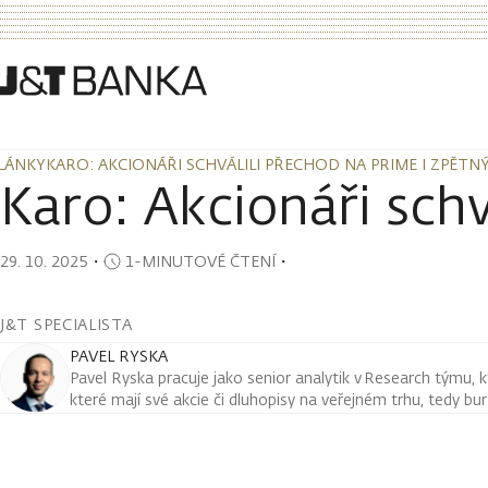
LÁNKY
KARO: AKCIONÁŘI SCHVÁLILI PŘECHOD NA PRIME I ZPĚTN
LÁNKY
KARO: AKCIONÁŘI SCHVÁLILI PŘECHOD NA PRIME I ZPĚTN
Karo: Akcionáři sch
29. 10. 2025
・
1-MINUTOVÉ ČTENÍ
・
J&T SPECIALISTA
PAVEL RYSKA
Pavel Ryska pracuje jako senior analytik v Research týmu, k
které mají své akcie či dluhopisy na veřejném trhu, tedy bu