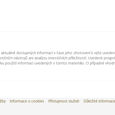
z aktuálně dostupných informací v čase jeho zhotovení k výše uveden
vestičních nástrojů ani analýzu investičních příležitostí. Uvedené pr
ku použití informací uvedených v tomto materiálu. O případné vhodn
užby
Informace o cookies
Přístupnost služeb
Důležité informac