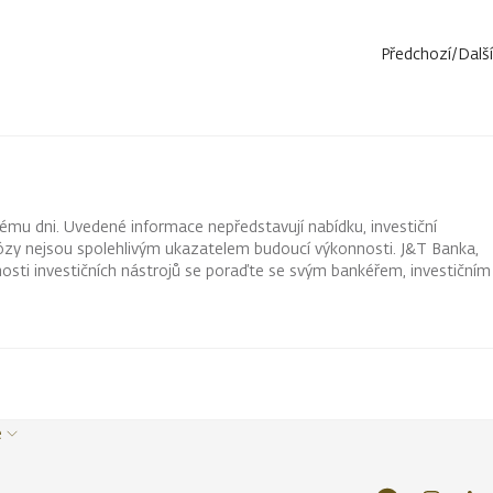
Předchozí
/
Další
ému dni. Uvedené informace nepředstavují nabídku, investiční
ognózy nejsou spolehlivým ukazatelem budoucí výkonnosti. J&T Banka,
osti investičních nástrojů se poraďte se svým bankéřem, investičním
e