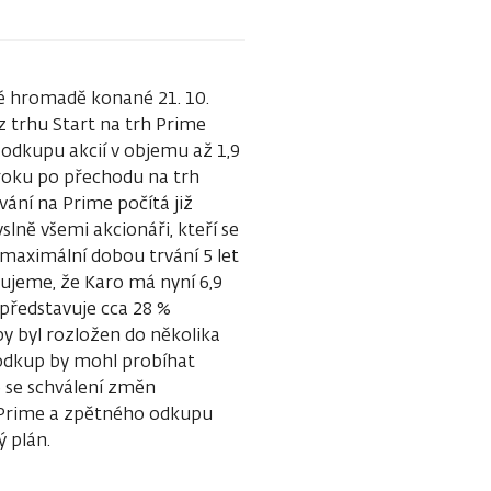
né hromadě konané 21. 10.
z trhu Start na trh Prime
 odkupu akcií v objemu až 1,9
 roku po přechodu na trh
ání na Prime počítá již
ně všemi akcionáři, kteří se
maximální dobou trvání 5 let
ujeme, že Karo má nyní 6,9
 představuje cca 28 %
y byl rozložen do několika
 odkup by mohl probíhat
e se schválení změn
 Prime a zpětného odkupu
ý plán.