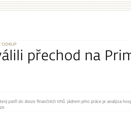
Ý ODKUP
Ý ODKUP
válili přechod na Pr
terý patří do divize finančních trhů. Jádrem jeho práce je analýza hos
rze.