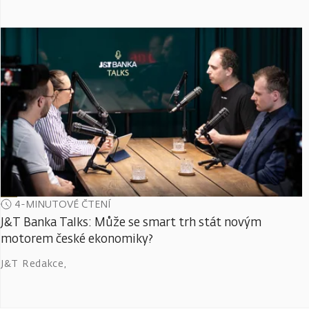
4-MINUTOVÉ ČTENÍ
J&T Banka Talks: Může se smart trh stát novým
motorem české ekonomiky?
J&T Redakce
,