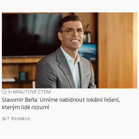
9-MINUTOVÉ ČTENÍ
Slavomír Beňa: Umíme nabídnout lokální řešení,
kterým lidé rozumí
J&T Redakce
,