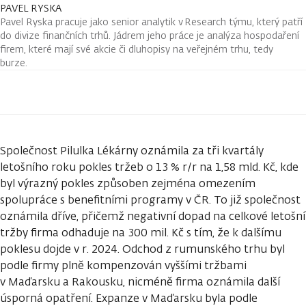
PAVEL RYSKA
Pavel Ryska pracuje jako senior analytik v Research týmu, který patří
do divize finančních trhů. Jádrem jeho práce je analýza hospodaření
firem, které mají své akcie či dluhopisy na veřejném trhu, tedy
burze.
Společnost Pilulka Lékárny oznámila za tři kvartály
letošního roku pokles tržeb o 13 % r/r na 1,58 mld. Kč, kde
byl výrazný pokles způsoben zejména omezením
spolupráce s benefitními programy v ČR. To již společnost
oznámila dříve, přičemž negativní dopad na celkové letošní
tržby firma odhaduje na 300 mil. Kč s tím, že k dalšímu
poklesu dojde v r. 2024. Odchod z rumunského trhu byl
podle firmy plně kompenzován vyššími tržbami
v Maďarsku a Rakousku, nicméně firma oznámila další
úsporná opatření. Expanze v Maďarsku byla podle