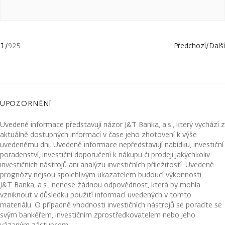
1
/
925
Předchozí
/
Další
UPOZORNĚNÍ
Uvedené informace představují názor J&T Banka, a.s., který vychází z
aktuálně dostupných informací v čase jeho zhotovení k výše
uvedenému dni. Uvedené informace nepředstavují nabídku, investiční
poradenství, investiční doporučení k nákupu či prodeji jakýchkoliv
investičních nástrojů ani analýzu investičních příležitostí. Uvedené
prognózy nejsou spolehlivým ukazatelem budoucí výkonnosti.
J&T Banka, a.s., nenese žádnou odpovědnost, která by mohla
vzniknout v důsledku použití informací uvedených v tomto
materiálu. O případné vhodnosti investičních nástrojů se poraďte se
svým bankéřem, investičním zprostředkovatelem nebo jeho
vázaným zástupcem.