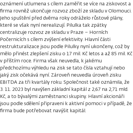
oznámení utlumena s cílem zaměřit se více na ziskovost a
firma rovněž ukončuje rozvoz zboží ze skladu v Olomouci.
Jeho spuštění před dvěma roky odráželo růstové plány,
které se však nyní nerealizují. Pilulka tak zpátky
centralizuje rozvoz ze skladu v Praze – Horních
Počernicích s cílem zvýšení efektivity. Hlavní části
restrukturalizace jsou podle Pilulky nyní ukončeny, což by
mělo přinést zlepšení zisku o 17 mil. Kč letos a až 85 mil. Kč
v příštím roce. Firma však neuvedla, k jakému
předchozímu výhledu na zisk se tato čísla vztahují nebo
jaký zisk očekává nyní. Zároveň neuvedla úroveň zisku
EBITDA za tři kvartály roku. Společnost také oznámila, že
3. 11. 2023 byl navýšen základní kapitál z 2,67 na 2,71 mld.
Kč, a to bývalými zaměstnanci skupiny. Hlavní akcionáři
jsou podle sdělení připraveni k aktivní pomoci v případě, že
firma bude potřebovat navýšit kapitál.