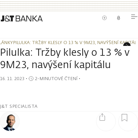
LÁNKY
PILULKA: TRŽBY KLESLY O 13 % V 9M23, NAVÝŠENÍ KAPITÁL
LÁNKY
PILULKA: TRŽBY KLESLY O 13 % V 9M23, NAVÝŠENÍ KAPITÁL
Pilulka: Tržby klesly o 13 % v
9M23, navýšení kapitálu
16. 11. 2023
・
2-MINUTOVÉ ČTENÍ
・
J&T SPECIALISTA