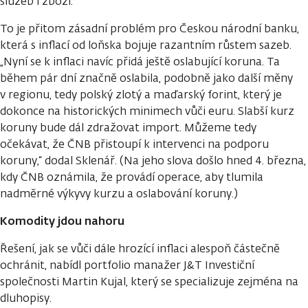
služeb i zboží.
To je přitom zásadní problém pro Českou národní banku,
která s inflací od loňska bojuje razantním růstem sazeb.
„Nyní se k inflaci navíc přidá ještě oslabující koruna. Ta
během pár dní značně oslabila, podobně jako další měny
v regionu, tedy polský zlotý a maďarský forint, který je
dokonce na historických minimech vůči euru. Slabší kurz
koruny bude dál zdražovat import. Můžeme tedy
očekávat, že ČNB přistoupí k intervenci na podporu
koruny,“ dodal Sklenář. (Na jeho slova došlo hned 4. března,
kdy ČNB oznámila, že provádí operace, aby tlumila
nadměrné výkyvy kurzu a oslabování koruny.)
Komodity jdou nahoru
Řešení, jak se vůči dále hrozící inflaci alespoň částečně
ochránit, nabídl portfolio manažer J&T Investiční
společnosti Martin Kujal, který se specializuje zejména na
dluhopisy.