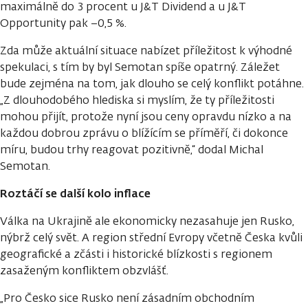
maximálně do 3 procent u J&T Dividend a u J&T
Opportunity pak −0,5 %.
Zda může aktuální situace nabízet příležitost k výhodné
spekulaci, s tím by byl Semotan spíše opatrný. Záležet
bude zejména na tom, jak dlouho se celý konflikt potáhne.
„Z dlouhodobého hlediska si myslím, že ty příležitosti
mohou přijít, protože nyní jsou ceny opravdu nízko a na
každou dobrou zprávu o blížícím se příměří, či dokonce
míru, budou trhy reagovat pozitivně,“ dodal Michal
Semotan.
Roztáčí se další kolo inflace
Válka na Ukrajině ale ekonomicky nezasahuje jen Rusko,
nýbrž celý svět. A region střední Evropy včetně Česka kvůli
geografické a zčásti i historické blízkosti s regionem
zasaženým konfliktem obzvlášť.
„Pro Česko sice Rusko není zásadním obchodním