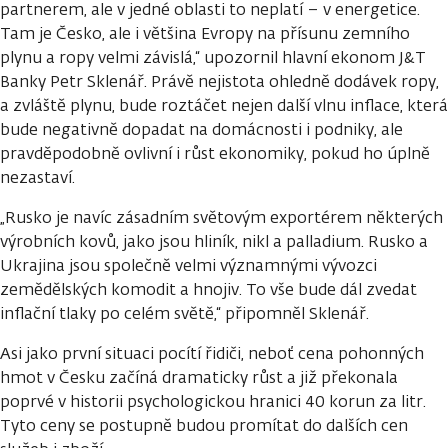
partnerem, ale v jedné oblasti to neplatí – v energetice.
Tam je Česko, ale i většina Evropy na přísunu zemního
plynu a ropy velmi závislá,“ upozornil hlavní ekonom J&T
Banky Petr Sklenář. Právě nejistota ohledně dodávek ropy,
a zvláště plynu, bude roztáčet nejen další vlnu inflace, která
bude negativně dopadat na domácnosti i podniky, ale
pravděpodobně ovlivní i růst ekonomiky, pokud ho úplně
nezastaví.
„Rusko je navíc zásadním světovým exportérem některých
výrobních kovů, jako jsou hliník, nikl a palladium. Rusko a
Ukrajina jsou společně velmi významnými vývozci
zemědělských komodit a hnojiv. To vše bude dál zvedat
inflační tlaky po celém světě,“ připomněl Sklenář.
Asi jako první situaci pocítí řidiči, neboť cena pohonných
hmot v Česku začíná dramaticky růst a již překonala
poprvé v historii psychologickou hranici 40 korun za litr.
Tyto ceny se postupně budou promítat do dalších cen