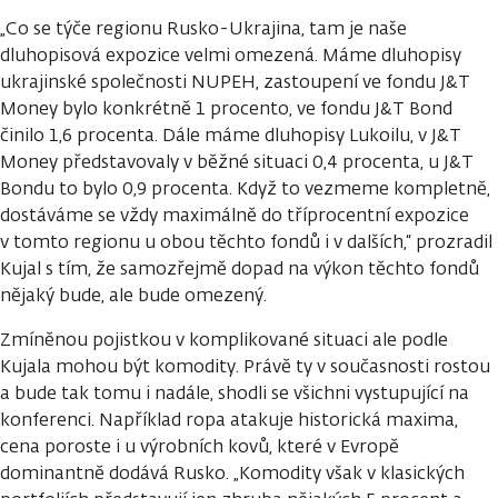
„Co se týče regionu Rusko-Ukrajina, tam je naše
dluhopisová expozice velmi omezená. Máme dluhopisy
ukrajinské společnosti NUPEH, zastoupení ve fondu J&T
Money bylo konkrétně 1 procento, ve fondu J&T Bond
činilo 1,6 procenta. Dále máme dluhopisy Lukoilu, v J&T
Money představovaly v běžné situaci 0,4 procenta, u J&T
Bondu to bylo 0,9 procenta. Když to vezmeme kompletně,
dostáváme se vždy maximálně do tříprocentní expozice
v tomto regionu u obou těchto fondů i v dalších,“ prozradil
Kujal s tím, že samozřejmě dopad na výkon těchto fondů
nějaký bude, ale bude omezený.
Zmíněnou pojistkou v komplikované situaci ale podle
Kujala mohou být komodity. Právě ty v současnosti rostou
a bude tak tomu i nadále, shodli se všichni vystupující na
konferenci. Například ropa atakuje historická maxima,
cena poroste i u výrobních kovů, které v Evropě
dominantně dodává Rusko. „Komodity však v klasických