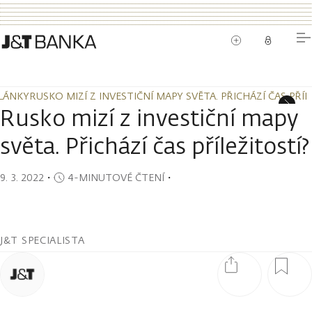
LÁNKY
RUSKO MIZÍ Z INVESTIČNÍ MAPY SVĚTA. PŘICHÁZÍ ČAS PŘÍL
LÁNKY
RUSKO MIZÍ Z INVESTIČNÍ MAPY SVĚTA. PŘICHÁZÍ ČAS PŘÍL
Rusko mizí z investiční mapy
světa. Přichází čas příležitostí?
9. 3. 2022
・
4-MINUTOVÉ ČTENÍ
・
J&T SPECIALISTA