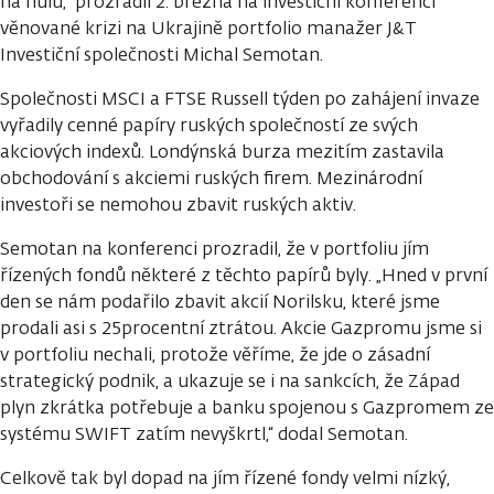
na nulu,“ prozradil 2. března na investiční konferenci
věnované krizi na Ukrajině portfolio manažer J&T
Investiční společnosti Michal Semotan.
Společnosti MSCI a FTSE Russell týden po zahájení invaze
vyřadily cenné papíry ruských společností ze svých
akciových indexů. Londýnská burza mezitím zastavila
obchodování s akciemi ruských firem. Mezinárodní
investoři se nemohou zbavit ruských aktiv.
Semotan na konferenci prozradil, že v portfoliu jím
řízených fondů některé z těchto papírů byly. „Hned v první
den se nám podařilo zbavit akcií Norilsku, které jsme
prodali asi s 25procentní ztrátou. Akcie Gazpromu jsme si
v portfoliu nechali, protože věříme, že jde o zásadní
strategický podnik, a ukazuje se i na sankcích, že Západ
plyn zkrátka potřebuje a banku spojenou s Gazpromem ze
systému SWIFT zatím nevyškrtl,“ dodal Semotan.
Celkově tak byl dopad na jím řízené fondy velmi nízký,