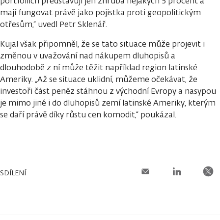
portfoliích představují jen zhruba nějakých 5 procent a
mají fungovat právě jako pojistka proti geopolitickým
otřesům,“ uvedl Petr Sklenář.
Kujal však připomněl, že se tato situace může projevit i
změnou v uvažování nad nákupem dluhopisů a
dlouhodobě z ní může těžit například region latinské
Ameriky. „Až se situace uklidní, můžeme očekávat, že
investoři část peněz stáhnou z východní Evropy a nasypou
je mimo jiné i do dluhopisů zemí latinské Ameriky, kterým
se daří právě díky růstu cen komodit,“ poukázal.
SDÍLENÍ