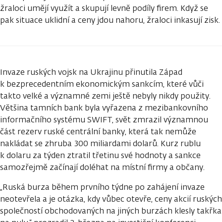
žraloci umějí využít a skupují levně podíly firem. Když se
pak situace uklidní a ceny jdou nahoru, žraloci inkasují zisk.
Invaze ruských vojsk na Ukrajinu přinutila Západ
k bezprecedentním ekonomickým sankcím, které vůči
takto velké a významné zemi ještě nebyly nikdy použity.
Většina tamních bank byla vyřazena z mezibankovního
informačního systému SWIFT, svět zmrazil významnou
část rezerv ruské centrální banky, která tak nemůže
nakládat se zhruba 300 miliardami dolarů. Kurz rublu
k dolaru za týden ztratil třetinu své hodnoty a sankce
samozřejmě začínají doléhat na místní firmy a občany.
„Ruská burza během prvního týdne po zahájení invaze
neotevřela a je otázka, kdy vůbec otevře, ceny akcií ruských
společností obchodovaných na jiných burzách klesly takřka