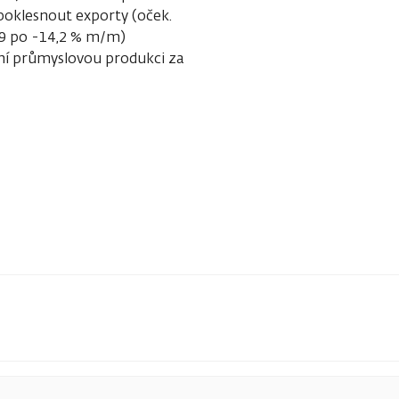
poklesnout exporty (oček.
,9 po -14,2 % m/m)
ní průmyslovou produkci za