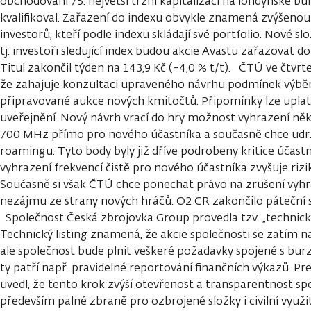
obchodování 75. největší tržní kapitalizaci na londýnské bu
kvalifikoval. Zařazení do indexu obvykle znamená zvýšenou
investorů, kteří podle indexu skládají své portfolio. Nové slo
tj. investoři sledující index budou akcie Avastu zařazovat do 
Titul zakončil týden na 143,9 Kč (-4,0 % t/t). ČTÚ ve čtvrt
že zahajuje konzultaci upraveného návrhu podmínek výběr
připravované aukce nových kmitočtů. Připomínky lze uplat
uveřejnění. Nový návrh vrací do hry možnost vyhrazení ně
700 MHz přímo pro nového účastníka a současně chce udrž
roamingu. Tyto body byly již dříve podrobeny kritice účast
vyhrazení frekvencí čistě pro nového účastníka zvyšuje riz
Současně si však ČTÚ chce ponechat právo na zrušení vyhr
nezájmu ze strany nových hráčů. O2 CR zakončilo páteční se
Společnost Česká zbrojovka Group provedla tzv. „technický
Technický listing znamená, že akcie společnosti se zatím
ale společnost bude plnit veškeré požadavky spojené s b
ty patří např. pravidelné reportování finančních výkazů. P
uvedl, že tento krok zvýší otevřenost a transparentnost spo
především palné zbraně pro ozbrojené složky i civilní využit