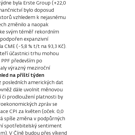
 týdne byla Erste Group (+22,0
inančnictví bylo doposud
ektorů vzhledem k nejasnému
nech změnilo a naopak
 ke svým téměř rekordním
e podpořen expanzivní
a CME (-5,8 % t/t na 93,3 Kč).
teří účastnici trhu mohou
 PPF především po
zaly výrazný meziroční
led na příští týden
z posledních amerických dat
rovněž dále uvolnit měnovou
 či prodloužení platnosti by
roekonomických zpráv se
ace CPI za květen (oček. 0,0
vá spíše změna v podpůrných
í spotřebitelský sentiment
/m). V Číně budou přes víkend