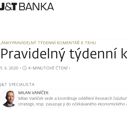
LÁNKY
PRAVIDELNÝ TÝDENNÍ KOMENTÁŘ K TRHU
LÁNKY
PRAVIDELNÝ TÝDENNÍ KOMENTÁŘ K TRHU
Pravidelný týdenní 
5. 6. 2020
・
4-MINUTOVÉ ČTENÍ
・
J&T SPECIALISTA
MILAN VANÍČEK
Milan Vaníček vede a koordinuje oddělení Research (výzkum 
strategii, resp. zasazuje ji do očekávaného ekonomického a