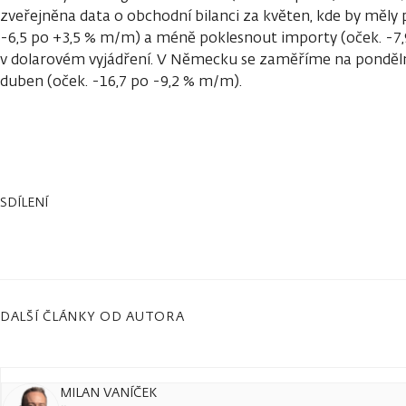
zveřejněna data o obchodní bilanci za květen, kde by měly 
-6,5 po +3,5 % m/m) a méně poklesnout importy (oček. -7
v dolarovém vyjádření. V Německu se zaměříme na ponděl
duben (oček. -16,7 po -9,2 % m/m).
SDÍLENÍ
DALŠÍ ČLÁNKY OD AUTORA
MILAN VANÍČEK