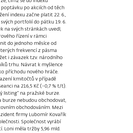
rze, čímž se do indexu
 poptávku po akciích od těch
žení indexu začne platit 22. 6.,
svých portfolií do pátku 19. 6.
ek na svých stránkách uvedl,
ového řízení v rámci
nit do jednoho měsíce od
kterých frekvencí z pásma
et i závazek tzv. národního
níků trhu. Návrat k myšlence
iko příchodu nového hráče.
azení kmitočtů v případě
anci na 216,5 Kč (-0,7 % t/t).
 listing“ na pražské burze.
 na burze nebudou obchodovat,
urzovním obchodováním. Mezi
rezident firmy Lubomír Kovařík
lečnosti. Společnost vyrábí
í. Loni měla tržby 5,96 mld.