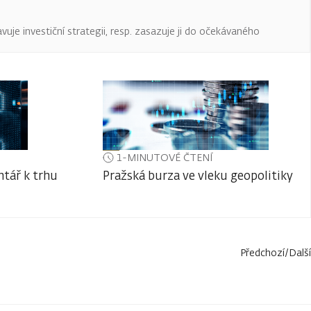
uje investiční strategii, resp. zasazuje ji do očekávaného
1-MINUTOVÉ ČTENÍ
tář k trhu
Pražská burza ve vleku geopolitiky
Předchozí
/
Další