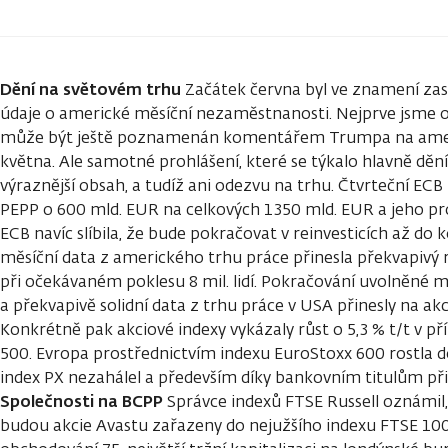
Dění na světovém trhu
Začátek června byl ve znamení za
údaje o americké měsíční nezaměstnanosti. Nejprve jsme o
může být ještě poznamenán komentářem Trumpa na amer
května. Ale samotné prohlášení, které se týkalo hlavně d
výraznější obsah, a tudíž ani odezvu na trhu. Čtvrteční EC
PEPP o 600 mld. EUR na celkových 1350 mld. EUR a jeho pr
ECB navíc slíbila, že bude pokračovat v reinvesticích až do
měsíční data z amerického trhu práce přinesla překvapivý 
při očekávaném poklesu 8 mil. lidí. Pokračování uvolněné m
a překvapivě solidní data z trhu práce v USA přinesly na ak
Konkrétně pak akciové indexy vykázaly růst o 5,3 % t/t v 
500. Evropa prostřednictvím indexu EuroStoxx 600 rostla d
index PX nezahálel a především díky bankovním titulům přid
Společnosti na BCPP
Správce indexů FTSE Russell oznámil,
budou akcie Avastu zařazeny do nejužšího indexu FTSE 100. 