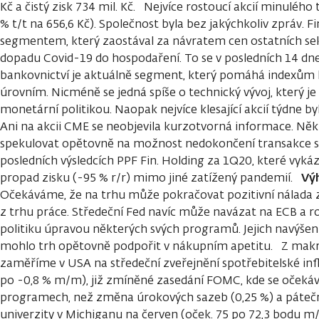
Kč a čistý zisk 734 mil. Kč. Nejvíce rostoucí akcií minulého
% t/t na 656,6 Kč). Společnost byla bez jakýchkoliv zpráv. F
segmentem, který zaostával za návratem cen ostatních s
dopadu Covid-19 do hospodaření. To se v posledních 14 d
bankovnictví je aktuálně segment, který pomáhá indexům
úrovním. Nicméně se jedná spíše o technický vývoj, který j
monetární politikou. Naopak nejvíce klesající akcií týdne byl
Ani na akcii CME se neobjevila kurzotvorná informace. Něk
spekulovat opětovně na možnost nedokončení transakce s
posledních výsledcích PPF Fin. Holding za 1Q20, které vyká
Výh
propad zisku (-95 % r/r) mimo jiné zatížený pandemií.
Očekáváme, že na trhu může pokračovat pozitivní nálada 
z trhu práce. Středeční Fed navíc může navázat na ECB a 
politiku úpravou některých svých programů. Jejich navýšení
mohlo trh opětovně podpořit v nákupním apetitu. Z mak
zaměříme v USA na středeční zveřejnění spotřebitelské infl
po -0,8 % m/m), již zmíněné zasedání FOMC, kde se očeká
programech, než změna úrokových sazeb (0,25 %) a pátečn
univerzity v Michiganu na červen (oček. 75 po 72,3 bodu m