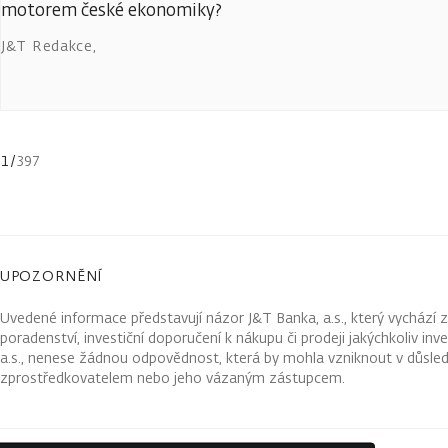
motorem české ekonomiky?
J&T Redakce
,
1
/
397
UPOZORNĚNÍ
Uvedené informace představují názor J&T Banka, a.s., který vychází 
poradenství, investiční doporučení k nákupu či prodeji jakýchkoliv in
a.s., nenese žádnou odpovědnost, která by mohla vzniknout v důsled
zprostředkovatelem nebo jeho vázaným zástupcem.