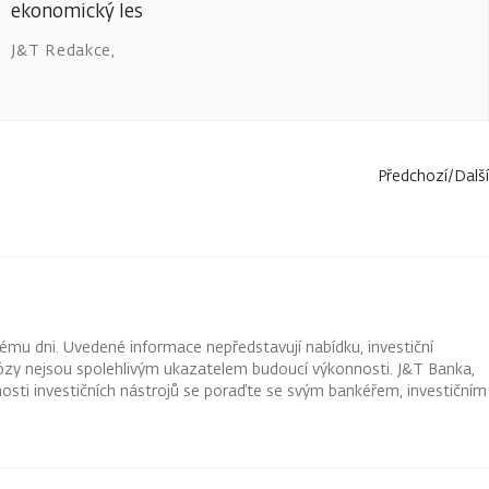
ekonomický les
J&T Redakce
,
Předchozí
/
Další
ému dni. Uvedené informace nepředstavují nabídku, investiční
ognózy nejsou spolehlivým ukazatelem budoucí výkonnosti. J&T Banka,
osti investičních nástrojů se poraďte se svým bankéřem, investičním