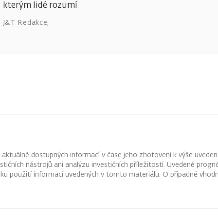
kterým lidé rozumí
J&T Redakce
,
z aktuálně dostupných informací v čase jeho zhotovení k výše uveden
vestičních nástrojů ani analýzu investičních příležitostí. Uvedené pr
ku použití informací uvedených v tomto materiálu. O případné vhodn