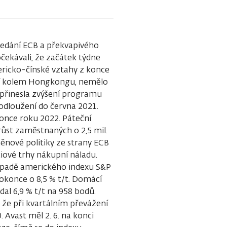
sedání ECB a překvapivého
čekávali, že začátek týdne
icko-čínské vztahy z konce
ění kolem Hongkongu, nemělo
B přinesla zvýšení programu
odloužení do června 2021.
 konce roku 2022. Páteční
růst zaměstnaných o 2,5 mil.
ěnové politiky ze strany ECB
ciové trhy nákupní náladu.
případě amerického indexu S&P
okonce o 8,5 % t/t. Domácí
al 6,9 % t/t na 958 bodů.
 že při kvartálním převážení
Avast měl 2. 6. na konci