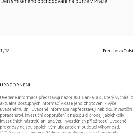
Den smíšeného obchodování na burze v Praze
1
/
38
Předchozí
/
Další
UPOZORNĚNÍ
Uvedené informace představují názor J&T Banka, a.s., který vychází z
aktuálně dostupných informací v čase jeho zhotovení k výše
uvedenému dni. Uvedené informace nepředstavují nabídku, investiční
poradenství, investiční doporučení k nákupu či prodeji jakýchkoliv
investičních nástrojů ani analýzu investičních příležitostí. Uvedené
prognózy nejsou spolehlivým ukazatelem budoucí výkonnosti.
J&T Banka, a.s., nenese žádnou odpovědnost, která by mohla