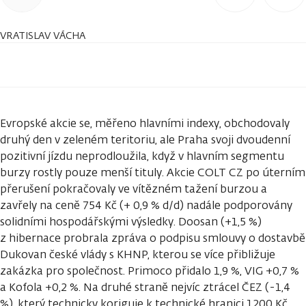
VRATISLAV VÁCHA
Evropské akcie se, měřeno hlavními indexy, obchodovaly
druhý den v zeleném teritoriu, ale Praha svoji dvoudenní
pozitivní jízdu neprodloužila, když v hlavním segmentu
burzy rostly pouze menší tituly. Akcie COLT CZ po úterním
přerušení pokračovaly ve vítězném tažení burzou a
zavřely na ceně 754 Kč (+ 0,9 % d/d) nadále podporovány
solidními hospodářskými výsledky. Doosan (+1,5 %)
z hibernace probrala zpráva o podpisu smlouvy o dostavbě
Dukovan české vlády s KHNP, kterou se více přibližuje
zakázka pro společnost. Primoco přidalo 1,9 %, VIG +0,7 %
a Kofola +0,2 %. Na druhé straně nejvíc ztrácel ČEZ (-1,4
%), který technicky koriguje k technické hranici 1200 Kč.