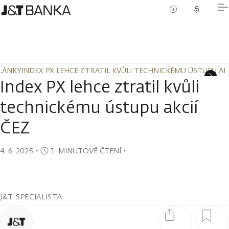
LÁNKY
INDEX PX LEHCE ZTRATIL KVŮLI TECHNICKÉMU ÚSTUPU AKC
LÁNKY
INDEX PX LEHCE ZTRATIL KVŮLI TECHNICKÉMU ÚSTUPU AKC
Index PX lehce ztratil kvůli
technickému ústupu akcií
ČEZ
4. 6. 2025
・
1-MINUTOVÉ ČTENÍ
・
J&T SPECIALISTA