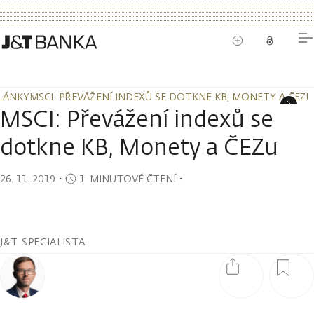
LÁNKY
MSCI: PŘEVÁŽENÍ INDEXŮ SE DOTKNE KB, MONETY A ČEZU
LÁNKY
MSCI: PŘEVÁŽENÍ INDEXŮ SE DOTKNE KB, MONETY A ČEZU
MSCI: Převážení indexů se
dotkne KB, Monety a ČEZu
26. 11. 2019
・
1-MINUTOVÉ ČTENÍ
・
J&T SPECIALISTA