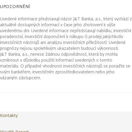
UPOZORNĚNÍ
Uvedené informace představují názor J&T Banka, a.s., který vychází z
aktuálně dostupných informací v čase jeho zhotovení k výše
uvedenému dni. Uvedené informace nepředstavují nabídku, investiční
poradenství, investiční doporučení k nákupu či prodeji jakýchkoliv
investičních nástrojů ani analýzu investičních příležitostí. Uvedené
prognózy nejsou spolehlivým ukazatelem budoucí výkonnosti.
J&T Banka, a.s., nenese žádnou odpovědnost, která by mohla
vzniknout v důsledku použití informací uvedených v tomto
materiálu. O případné vhodnosti investičních nástrojů se poraďte se
svým bankéřem, investičním zprostředkovatelem nebo jeho
vázaným zástupcem.
Kontakty
Wealth Report