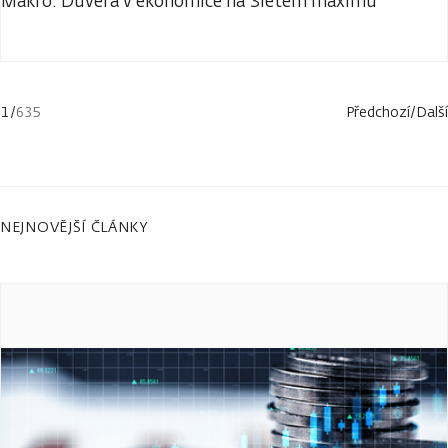
Makro: Důvěra v ekonomice na 3letém maximu
1
/
635
Předchozí
/
Další
NEJNOVĚJŠÍ ČLÁNKY