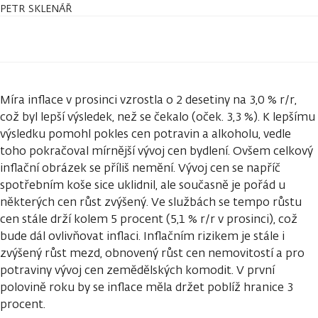
PETR SKLENÁŘ
Míra inflace v prosinci vzrostla o 2 desetiny na 3,0 % r/r,
což byl lepší výsledek, než se čekalo (oček. 3,3 %). K lepšímu
výsledku pomohl pokles cen potravin a alkoholu, vedle
toho pokračoval mírnější vývoj cen bydlení. Ovšem celkový
inflační obrázek se příliš nemění. Vývoj cen se napříč
spotřebním koše sice uklidnil, ale současně je pořád u
některých cen růst zvýšený. Ve službách se tempo růstu
cen stále drží kolem 5 procent (5,1 % r/r v prosinci), což
bude dál ovlivňovat inflaci. Inflačním rizikem je stále i
zvýšený růst mezd, obnovený růst cen nemovitostí a pro
potraviny vývoj cen zemědělských komodit. V první
polovině roku by se inflace měla držet poblíž hranice 3
procent.