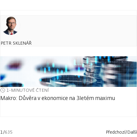
PETR SKLENÁŘ
1-MINUTOVÉ ČTENÍ
Makro: Důvěra v ekonomice na 3letém maximu
1
/
635
Předchozí
/
Další