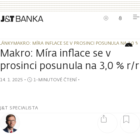
LÁNKY
MAKRO: MÍRA INFLACE SE V PROSINCI POSUNULA NA 3,0 %
LÁNKY
MAKRO: MÍRA INFLACE SE V PROSINCI POSUNULA NA 3,0 %
Makro: Míra inflace se v
prosinci posunula na 3,0 % r/r
14. 1. 2025
・
1-MINUTOVÉ ČTENÍ
・
J&T SPECIALISTA