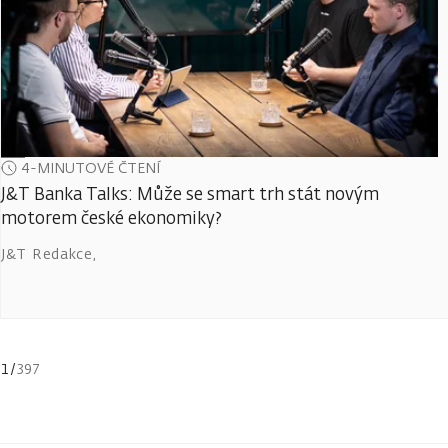
4-MINUTOVÉ ČTENÍ
J&T Banka Talks: Může se smart trh stát novým
motorem české ekonomiky?
J&T Redakce
,
1
/
397