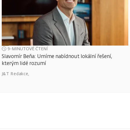
9-MINUTOVÉ ČTENÍ
Slavomír Beňa: Umíme nabídnout lokální řešení,
kterým lidé rozumí
J&T Redakce
,