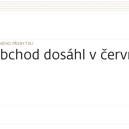
ZNÉHO PŘEBYTKU
ZNÉHO PŘEBYTKU
obchod dosáhl v čer