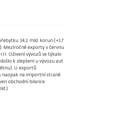
řebytku 34,1 mld. korun (+17
.). Meziročně exporty v červnu
 r/r. Oživení vývozů se týkalo
 došlo k zlepšení u vývozu aut
květnu). U exportů
 naopak na importní straně
ven obchodní bilance
d.).