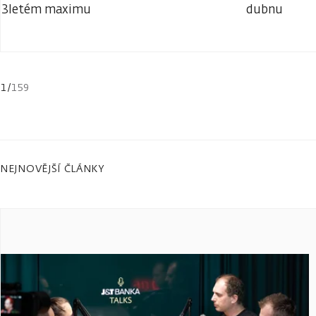
3letém maximu
dubnu
1
/
159
NEJNOVĚJŠÍ ČLÁNKY