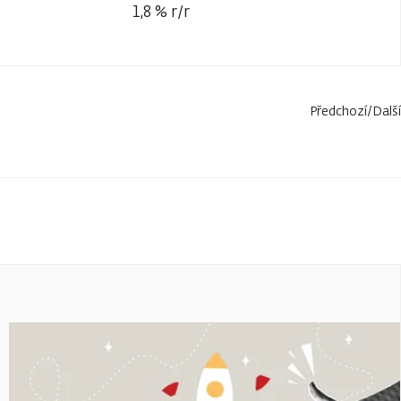
1,8 % r/r
Předchozí
/
Další