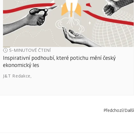
5-MINUTOVÉ ČTENÍ
Inspirativní podhoubí, které potichu mění český
ekonomický les
J&T Redakce
,
Předchozí
/
Další