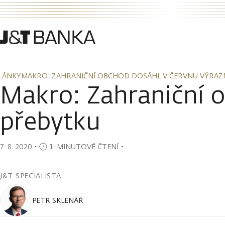
LÁNKY
MAKRO: ZAHRANIČNÍ OBCHOD DOSÁHL V ČERVNU VÝRA
LÁNKY
MAKRO: ZAHRANIČNÍ OBCHOD DOSÁHL V ČERVNU VÝRA
Makro: Zahraniční 
přebytku
7. 8. 2020
・
1-MINUTOVÉ ČTENÍ
・
J&T SPECIALISTA
PETR SKLENÁŘ