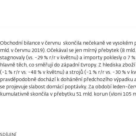
Obchodní bilance v červnu skončila nečekaně ve vysokém p
mld. v červnu 2019). Očekával se jen mírný přebytek (8 mld
stagnovaly (vs. -29 % r/r v květnu) a importy poklesly o 7 %
hlavně těch, co směřují do západní Evropy. Z hlediska zboží
(-1 % r/r vs. -48 % v květnu) a strojů (-1 % r/r vs. -30 % v 
pravděpodobně dochází k dohánění předchozího výpadku a
se projevuje slabost domácí poptávky. Za období leden-čer
kumulativně skončila v přebytku 51 mld. korun (vloni 105 ml
SDÍLENÍ