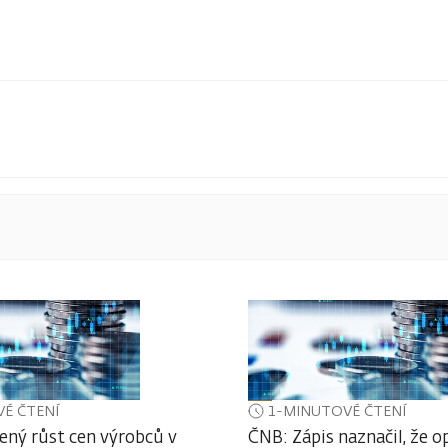
É ČTENÍ
1-MINUTOVÉ ČTENÍ
ený růst cen výrobců v
ČNB: Zápis naznačil, že o