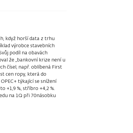
h, když horší data z trhu
íklad výrobce stavebních
Svůj podíl na obavách
val že „bankovní krize není u
 čísel, např. oblíbená First
st cen ropy, která do
OPEC+ týkající se snížení
o +1,9 %, stříbro +4,2 %.
hledu na 1Q při 70násobku