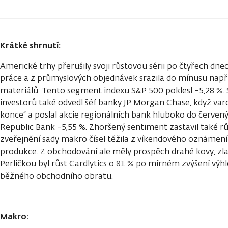
Krátké shrnutí:
Americké trhy přerušily svoji růstovou sérii po čtyřech dnec
práce a z průmyslových objednávek srazila do mínusu např
materiálů. Tento segment indexu S&P 500 poklesl -5,28 %. 
investorů také odvedl šéf banky JP Morgan Chase, když varo
konce“ a poslal akcie regionálních bank hluboko do červených
Republic Bank -5,55 %. Zhoršený sentiment zastavil také rů
zveřejnění sady makro čísel těžila z víkendového oznámení 
produkce. Z obchodování ale měly prospěch drahé kovy, zlat
Perličkou byl růst Cardlytics o 81 % po mírném zvýšení vý
běžného obchodního obratu.
Makro: