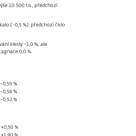
še 10 500 tis., předchozí
lo (-0,5 %), předchozí číslo
 klesly -1,0 %, ale
tagnace 0,0 %.
-0,59 %
-0,58 %
-0,52 %
+0,50 %
+1,90 %