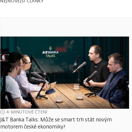
NEJNOVĚJŠÍ ČLÁNKY
4-MINUTOVÉ ČTENÍ
J&T Banka Talks: Může se smart trh stát novým
motorem české ekonomiky?