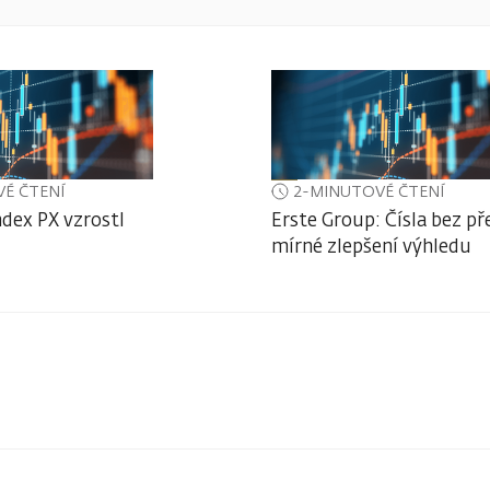
É ČTENÍ
2-MINUTOVÉ ČTENÍ
ndex PX vzrostl
Erste Group: Čísla bez př
mírné zlepšení výhledu