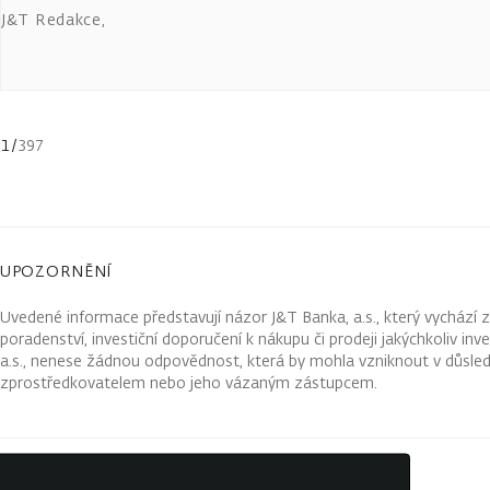
J&T Redakce
,
1
/
397
UPOZORNĚNÍ
Uvedené informace představují názor J&T Banka, a.s., který vychází 
poradenství, investiční doporučení k nákupu či prodeji jakýchkoliv in
a.s., nenese žádnou odpovědnost, která by mohla vzniknout v důsled
zprostředkovatelem nebo jeho vázaným zástupcem.