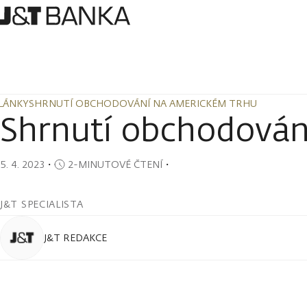
LÁNKY
SHRNUTÍ OBCHODOVÁNÍ NA AMERICKÉM TRHU
LÁNKY
SHRNUTÍ OBCHODOVÁNÍ NA AMERICKÉM TRHU
Shrnutí obchodován
5. 4. 2023
・
2-MINUTOVÉ ČTENÍ
・
J&T SPECIALISTA
J&T REDAKCE