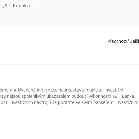
J&T Redakce
,
Předchozí
/
Další
ému dni. Uvedené informace nepředstavují nabídku, investiční
ognózy nejsou spolehlivým ukazatelem budoucí výkonnosti. J&T Banka,
osti investičních nástrojů se poraďte se svým bankéřem, investičním