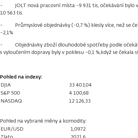
- JOLT nová pracovní místa -9 931 tis, očekávání bylo vý
10 563 tis.
- Průmyslové objednávky (-0,7 %) klesly více, než se čeka
-2,1%
- Objednávky zboží dlouhodobé spotřeby podle očekávání
s vyloučením dopravy byly v poklesu -0,1 %,když se čekala s
Pohled na indexy:
DJIA
33 403,04
S&P 500
4 100,68
NASDAQ
12 126,33
Pohled na vybrané měny a komodity:
EUR/USD
1,0972
Zlato
2021,6