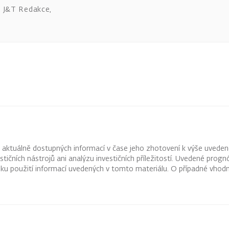
J&T Redakce
,
z aktuálně dostupných informací v čase jeho zhotovení k výše uveden
vestičních nástrojů ani analýzu investičních příležitostí. Uvedené pr
ku použití informací uvedených v tomto materiálu. O případné vhodn