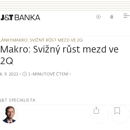
LÁNKY
MAKRO: SVIŽNÝ RŮST MEZD VE 2Q
LÁNKY
MAKRO: SVIŽNÝ RŮST MEZD VE 2Q
Makro: Svižný růst mezd ve
2Q
6. 9. 2021
・
1-MINUTOVÉ ČTENÍ
・
J&T SPECIALISTA