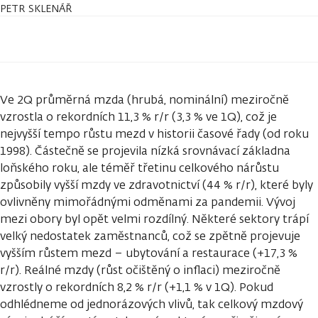
PETR SKLENÁŘ
Ve 2Q průměrná mzda (hrubá, nominální) meziročně
vzrostla o rekordních 11,3 % r/r (3,3 % ve 1Q), což je
nejvyšší tempo růstu mezd v historii časové řady (od roku
1998). Částečně se projevila nízká srovnávací základna
loňského roku, ale téměř třetinu celkového nárůstu
způsobily vyšší mzdy ve zdravotnictví (44 % r/r), které byly
ovlivněny mimořádnými odměnami za pandemii. Vývoj
mezi obory byl opět velmi rozdílný. Některé sektory trápí
velký nedostatek zaměstnanců, což se zpětně projevuje
vyšším růstem mezd – ubytování a restaurace (+17,3 %
r/r). Reálné mzdy (růst očištěný o inflaci) meziročně
vzrostly o rekordních 8,2 % r/r (+1,1 % v 1Q). Pokud
odhlédneme od jednorázových vlivů, tak celkový mzdový