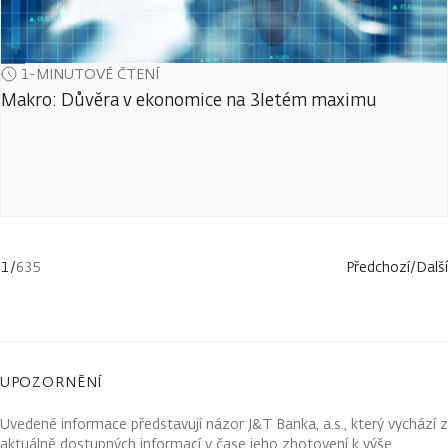
1-MINUTOVÉ ČTENÍ
Makro: Důvěra v ekonomice na 3letém maximu
1
/
635
Předchozí
/
Další
UPOZORNĚNÍ
Uvedené informace představují názor J&T Banka, a.s., který vychází z
aktuálně dostupných informací v čase jeho zhotovení k výše