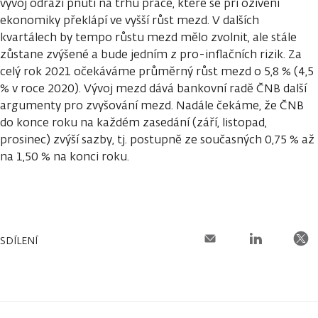
vývoj odráží pnutí na trhu práce, které se při oživení
ekonomiky překlápí ve vyšší růst mezd. V dalších
kvartálech by tempo růstu mezd mělo zvolnit, ale stále
zůstane zvýšené a bude jedním z pro-inflačních rizik. Za
celý rok 2021 očekáváme průměrný růst mezd o 5,8 % (4,5
% v roce 2020). Vývoj mezd dává bankovní radě ČNB další
argumenty pro zvyšování mezd. Nadále čekáme, že ČNB
do konce roku na každém zasedání (září, listopad,
prosinec) zvýší sazby, tj. postupně ze současných 0,75 % až
na 1,50 % na konci roku.
SDÍLENÍ