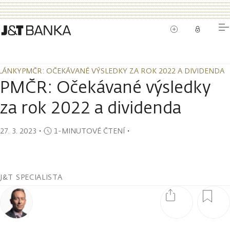
LÁNKY
PMČR: OČEKÁVANÉ VÝSLEDKY ZA ROK 2022 A DIVIDENDA
LÁNKY
PMČR: OČEKÁVANÉ VÝSLEDKY ZA ROK 2022 A DIVIDENDA
PMČR: Očekávané výsledky
za rok 2022 a dividenda
27. 3. 2023
・
1-MINUTOVÉ ČTENÍ
・
J&T SPECIALISTA