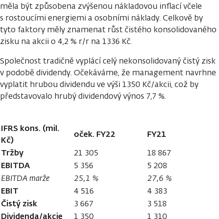
měla být způsobena zvýšenou nákladovou inflací včele
s rostoucími energiemi a osobními náklady. Celkově by
tyto faktory měly znamenat růst čistého konsolidovaného
zisku na akcii o 4,2 % r/r na 1336 Kč.
Společnost tradičně vyplácí celý nekonsolidovaný čistý zisk
v podobě dividendy. Očekáváme, že management navrhne
vyplatit hrubou dividendu ve výši 1350 Kč/akcii, což by
představovalo hrubý dividendový výnos 7,7 %.
IFRS kons. (mil.
oček. FY22
FY21
Kč)
Tržby
21 305
18 867
EBITDA
5 356
5 208
EBITDA marže
25,1 %
27,6 %
EBIT
4 516
4 383
Čistý zisk
3 667
3 518
Dividenda/akcie
1 350
1 310