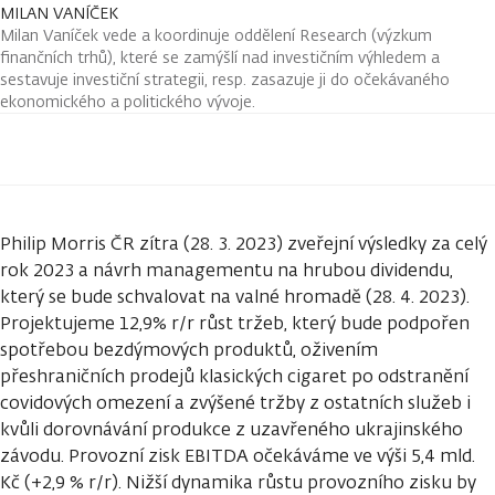
MILAN VANÍČEK
Milan Vaníček vede a koordinuje oddělení Research (výzkum
finančních trhů), které se zamýšlí nad investičním výhledem a
sestavuje investiční strategii, resp. zasazuje ji do očekávaného
ekonomického a politického vývoje.
Philip Morris ČR zítra (28. 3. 2023) zveřejní výsledky za celý
rok 2023 a návrh managementu na hrubou dividendu,
který se bude schvalovat na valné hromadě (28. 4. 2023).
Projektujeme 12,9% r/r růst tržeb, který bude podpořen
spotřebou bezdýmových produktů, oživením
přeshraničních prodejů klasických cigaret po odstranění
covidových omezení a zvýšené tržby z ostatních služeb i
kvůli dorovnávání produkce z uzavřeného ukrajinského
závodu. Provozní zisk EBITDA očekáváme ve výši 5,4 mld.
Kč (+2,9 % r/r). Nižší dynamika růstu provozního zisku by