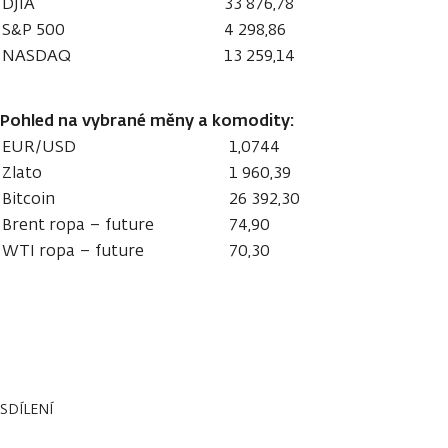
DJIA
33 876,78
S&P 500
4 298,86
NASDAQ
13 259,14
Pohled na vybrané měny a komodity:
EUR/USD
1,0744
Zlato
1 960,39
Bitcoin
26 392,30
Brent ropa – future
74,90
WTI ropa – future
70,30
SDÍLENÍ