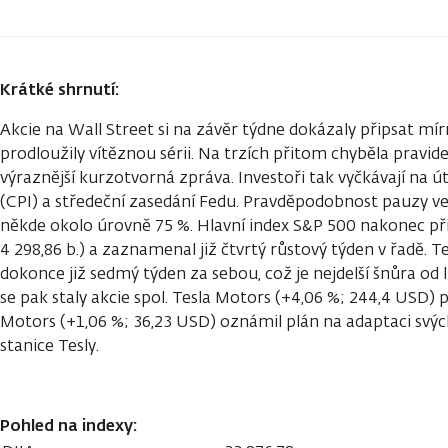
Krátké shrnutí:
Akcie na Wall Street si na závěr týdne dokázaly připsat mírn
prodloužily vítěznou sérii. Na trzích přitom chyběla pravi
výraznější kurzotvorná zpráva. Investoři tak vyčkávají na út
(CPI) a středeční zasedání Fedu. Pravděpodobnost pauzy ve
někde okolo úrovně 75 %. Hlavní index S&P 500 nakonec při
4 298,86 b.) a zaznamenal již čtvrtý růstový týden v řadě. 
dokonce již sedmý týden za sebou, což je nejdelší šnůra od
se pak staly akcie spol. Tesla Motors (+4,06 %; 244,4 USD)
Motors (+1,06 %; 36,23 USD) oznámil plán na adaptaci svýc
stanice Tesly.
Pohled na indexy: