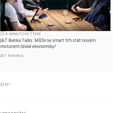
4-MINUTOVÉ ČTENÍ
J&T Banka Talks: Může se smart trh stát novým
motorem české ekonomiky?
J&T Redakce
,
1
/
397