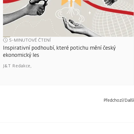
5-MINUTOVÉ ČTENÍ
Inspirativní podhoubí, které potichu mění český
ekonomický les
J&T Redakce
,
Předchozí
/
Další