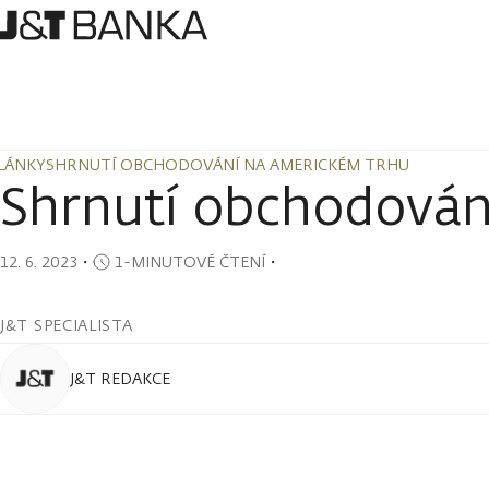
LÁNKY
SHRNUTÍ OBCHODOVÁNÍ NA AMERICKÉM TRHU
LÁNKY
SHRNUTÍ OBCHODOVÁNÍ NA AMERICKÉM TRHU
Shrnutí obchodován
12. 6. 2023
・
1-MINUTOVÉ ČTENÍ
・
J&T SPECIALISTA
J&T REDAKCE