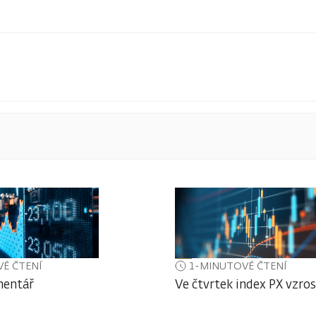
É ČTENÍ
1-MINUTOVÉ ČTENÍ
mentář
Ve čtvrtek index PX vzros