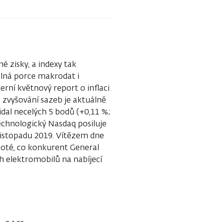
é zisky, a indexy tak
delná porce makrodat i
erní květnový report o inflaci
 zvyšování sazeb je aktuálně
dal necelých 5 bodů (+0,11 %;
Technologický Nasdaq posiluje
 listopadu 2019. Vítězem dne
 poté, co konkurent General
h elektromobilů na nabíjecí