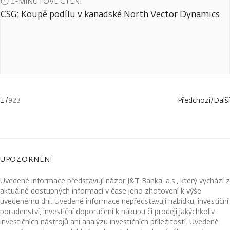
1-MINUTOVÉ ČTENÍ
CSG: Koupě podílu v kanadské North Vector Dynamics
1
/
923
Předchozí
/
Další
UPOZORNĚNÍ
Uvedené informace představují názor J&T Banka, a.s., který vychází z
aktuálně dostupných informací v čase jeho zhotovení k výše
uvedenému dni. Uvedené informace nepředstavují nabídku, investiční
poradenství, investiční doporučení k nákupu či prodeji jakýchkoliv
investičních nástrojů ani analýzu investičních příležitostí. Uvedené