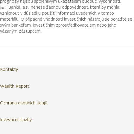
prognózy nejsou spolehlivým ukazatelem budoucí výkonnosti.
J&T Banka, a.s., nenese žádnou odpovědnost, která by mohla
vzniknout v důsledku použití informací uvedených v tomto
materiálu. O případné vhodnosti investičních nástrojů se poraďte se
svým bankéřem, investičním zprostředkovatelem nebo jeho
vázaným zástupcem.
Kontakty
Wealth Report
Ochrana osobních údajů
Investiční služby