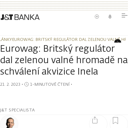
LÁNKY
EUROWAG: BRITSKÝ REGULÁTOR DAL ZELENOU VALNÉ HRO
LÁNKY
EUROWAG: BRITSKÝ REGULÁTOR DAL ZELENOU VALNÉ HRO
Eurowag: Britský regulátor
dal zelenou valné hromadě na
schválení akvizice Inela
21. 2. 2023
・
1-MINUTOVÉ ČTENÍ
・
J&T SPECIALISTA