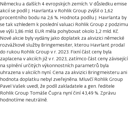
Německu a dalších 4 evropských zemích. V důsledku emise
akcií se podíl J. Havrlanta v Rohlik Group zvýšil o 1,62
procentního bodu na 2,6 %. Hodnota podílu J. Havrlanta by
se tak vzhledem k poslední valuaci Rohlik Group z podzimu
ve výši 1,86 mld. EUR měla pohybovat okolo 1,2 mld. Kč.
Nové akcie byly vydány jako doplatek za akvizici německé
rozvážkové služby Bringemesiter, kterou Havrlant prodal
do rukou Rohlik Group v r. 2023. Fixní část ceny byla
zaplacena v akciích již v r. 2023, zatímco část ceny závisející
na splnění určitých výkonnostních parametrů byla
uhrazena v akciích nyní. Cena za akvizici Bringmeisteru ani
hodnota doplatku nebyl zveřejněna. Mluvčí Rohlik Group
Pavel Vašek uvedl, že podíl zakladatele a gen. ředitele
Rohlik Group Tomáše Čupra nyní činí 43,49 %. Zprávu
hodnotíme neutrálně.