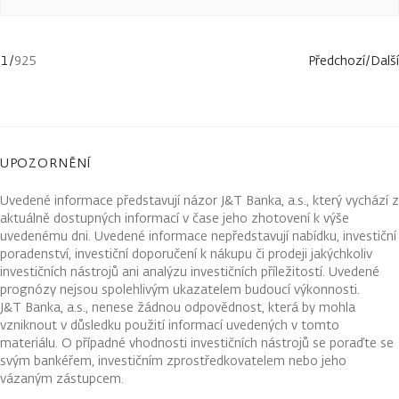
1
/
925
Předchozí
/
Další
UPOZORNĚNÍ
Uvedené informace představují názor J&T Banka, a.s., který vychází z
aktuálně dostupných informací v čase jeho zhotovení k výše
uvedenému dni. Uvedené informace nepředstavují nabídku, investiční
poradenství, investiční doporučení k nákupu či prodeji jakýchkoliv
investičních nástrojů ani analýzu investičních příležitostí. Uvedené
prognózy nejsou spolehlivým ukazatelem budoucí výkonnosti.
J&T Banka, a.s., nenese žádnou odpovědnost, která by mohla
vzniknout v důsledku použití informací uvedených v tomto
materiálu. O případné vhodnosti investičních nástrojů se poraďte se
svým bankéřem, investičním zprostředkovatelem nebo jeho
vázaným zástupcem.