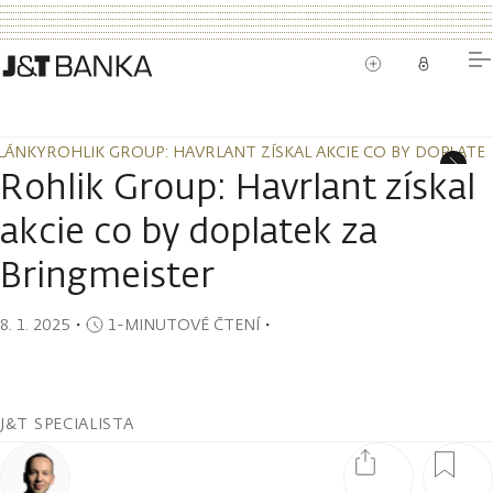
LÁNKY
ROHLIK GROUP: HAVRLANT ZÍSKAL AKCIE CO BY DOPLATE
LÁNKY
ROHLIK GROUP: HAVRLANT ZÍSKAL AKCIE CO BY DOPLATE
Rohlik Group: Havrlant získal
akcie co by doplatek za
Bringmeister
8. 1. 2025
・
1-MINUTOVÉ ČTENÍ
・
J&T SPECIALISTA