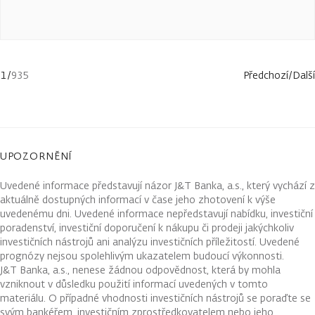
1
/
935
Předchozí
/
Další
UPOZORNĚNÍ
Uvedené informace představují názor J&T Banka, a.s., který vychází z
aktuálně dostupných informací v čase jeho zhotovení k výše
uvedenému dni. Uvedené informace nepředstavují nabídku, investiční
poradenství, investiční doporučení k nákupu či prodeji jakýchkoliv
investičních nástrojů ani analýzu investičních příležitostí. Uvedené
prognózy nejsou spolehlivým ukazatelem budoucí výkonnosti.
J&T Banka, a.s., nenese žádnou odpovědnost, která by mohla
vzniknout v důsledku použití informací uvedených v tomto
materiálu. O případné vhodnosti investičních nástrojů se poraďte se
svým bankéřem, investičním zprostředkovatelem nebo jeho