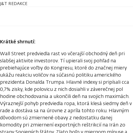
J&T REDAKCE
Krátké shrnutí:
Wall Street predviedla rast vo včerajší obchodný deň pri
slabšej aktivite investorov. Tí upierali svoj pohľad na
prebiehajúce voľby do Kongresu, ktoré do značnej miery
ukážu reakciu voličov na súčasnú politiku amerického
prezidenta Donalda Trumpa. Hlavné indexy si pripísali cca
0,7% zisky, kde polovicu z nich dosiahli v záverečnej pol
hodine obchodovania a ukončili deň na svojich maximách.
Výraznejší pohyb predviedla ropa, ktorá klesá siedmy deň v
rade a dostáva sa na úrovne z apríla tohto roku. Hlavným
dôvodom sú zmiernené obavy z nedostatku danej
komodity pri zmiernení exportných reštrikcií na Irán zo
strany Spojených štátov. Zlato boľo v miernom mínuse a