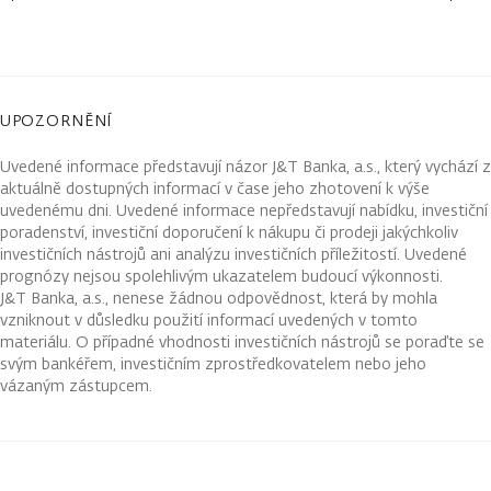
UPOZORNĚNÍ
Uvedené informace představují názor J&T Banka, a.s., který vychází z
aktuálně dostupných informací v čase jeho zhotovení k výše
uvedenému dni. Uvedené informace nepředstavují nabídku, investiční
poradenství, investiční doporučení k nákupu či prodeji jakýchkoliv
investičních nástrojů ani analýzu investičních příležitostí. Uvedené
prognózy nejsou spolehlivým ukazatelem budoucí výkonnosti.
J&T Banka, a.s., nenese žádnou odpovědnost, která by mohla
vzniknout v důsledku použití informací uvedených v tomto
materiálu. O případné vhodnosti investičních nástrojů se poraďte se
svým bankéřem, investičním zprostředkovatelem nebo jeho
vázaným zástupcem.