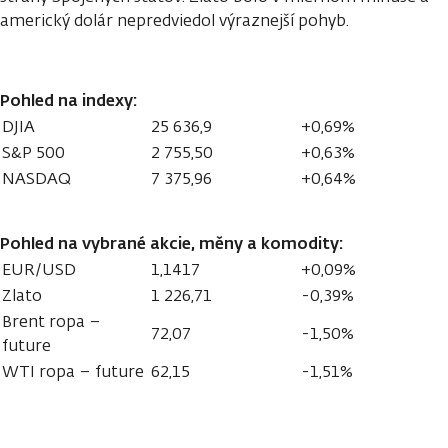
americký dolár nepredviedol výraznejší pohyb.
Pohled na indexy:
DJIA
25 636,9
+0,69%
S&P 500
2 755,50
+0,63%
NASDAQ
7 375,96
+0,64%
Pohled na vybrané akcie, měny a komodity:
EUR/USD
1,1417
+0,09%
Zlato
1 226,71
-0,39%
Brent ropa –
72,07
-1,50%
future
WTI ropa – future
62,15
-1,51%