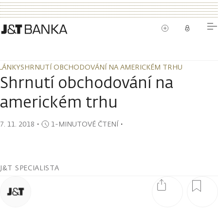
LÁNKY
SHRNUTÍ OBCHODOVÁNÍ NA AMERICKÉM TRHU
LÁNKY
SHRNUTÍ OBCHODOVÁNÍ NA AMERICKÉM TRHU
Shrnutí obchodování na
americkém trhu
7. 11. 2018
・
1-MINUTOVÉ ČTENÍ
・
J&T SPECIALISTA