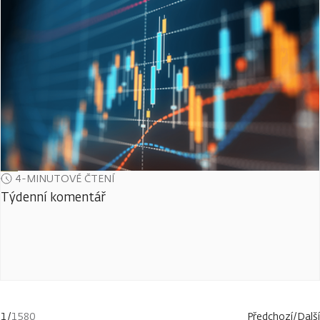
4-MINUTOVÉ ČTENÍ
Týdenní komentář
1
/
1580
Předchozí
/
Další