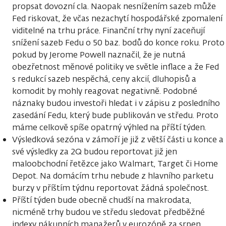
propsat dovozní cla. Naopak nesnížením sazeb může
Fed riskovat, že včas nezachytí hospodářské zpomalení
viditelné na trhu práce. Finanční trhy nyní zaceňují
snížení sazeb Fedu o 50 baz. bodů do konce roku. Proto
pokud by Jerome Powell naznačil, že je nutná
obezřetnost měnové politiky ve světle inflace a že Fed
s redukcí sazeb nespěchá, ceny akcií, dluhopisů a
komodit by mohly reagovat negativně. Podobné
náznaky budou investoři hledat i v zápisu z posledního
zasedání Fedu, který bude publikován ve středu. Proto
máme celkově spíše opatrný výhled na příští týden.
Výsledková sezóna v zámoří je již z větší části u konce a
své výsledky za 2Q budou reportovat již jen
maloobchodní řetězce jako Walmart, Target či Home
Depot. Na domácím trhu nebude z hlavního parketu
burzy v příštím týdnu reportovat žádná společnost.
Příští týden bude obecně chudší na makrodata,
nicméně trhy budou ve středu sledovat předběžné
indexy nákupních manažerů v eurozóně za srpen