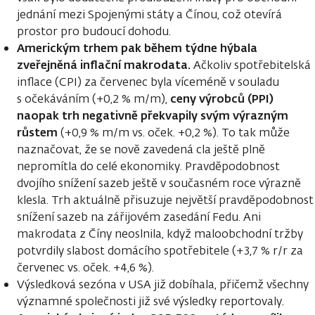
jednání mezi Spojenými státy a Čínou, což otevírá
prostor pro budoucí dohodu.
Americkým trhem pak během týdne hýbala
zveřejněná inflační makrodata.
Ačkoliv spotřebitelská
inflace (CPI) za červenec byla víceméně v souladu
ceny výrobců (PPI)
s očekáváním (+0,2 % m/m),
naopak trh negativně překvapily svým výrazným
růstem
(+0,9 % m/m vs. oček. +0,2 %). To tak může
naznačovat, že se nově zavedená cla ještě plně
nepromítla do celé ekonomiky. Pravděpodobnost
dvojího snížení sazeb ještě v současném roce výrazně
klesla. Trh aktuálně přisuzuje největší pravděpodobnost
snížení sazeb na zářijovém zasedání Fedu. Ani
makrodata z Číny neoslnila, když maloobchodní tržby
potvrdily slabost domácího spotřebitele (+3,7 % r/r za
červenec vs. oček. +4,6 %).
Výsledková sezóna v USA již dobíhala, přičemž všechny
významné společnosti již své výsledky reportovaly.