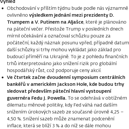
Výhled
Obchodování v příštím týdnu bude podle nás významně
výsledkem jednání mezi prezidenty D.
ovlivněno
Trumpem a V. Putinem na Aljašce
, které je plánováno
na páteční večer. Přestože Trump v posledních dnech
mírnil očekávání a označoval schůzku pouze za
počáteční, každý náznak posunu vpřed, případně datum
další schůzky si trhy mohou vykládat jako základ pro
budoucí příměří na Ukrajině. To je z pohledu finančních
trhů interpretováno jako snížení rizik pro globální
hospodářský růst, což podporuje ceny akcií.
Ve čtvrtek začne dvoudenní symposium centrálních
bankéřů v americkém Jackson Hole, kde budou trhy
sledovat především páteční hlavní vystoupení
guvernéra Fedu J. Powella.
To se odehrává v obtížném
dilematu měnové politiky, kdy Fed váhá nad dalším
snížením úrokových sazeb ze současné úrovně 4,25 –
4,50 %. Snížení sazeb může znamenat podcenění
inflace, která se blíží 3 % a do níž se dále mohou