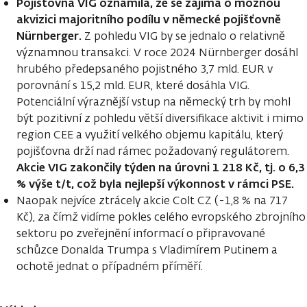
Pojišťovna VIG oznámila, že se zajímá o možnou
akvizici majoritního podílu v německé pojišťovně
Nürnberger.
Z pohledu VIG by se jednalo o relativně
významnou transakci. V roce 2024 Nürnberger dosáhl
hrubého předepsaného pojistného 3,7 mld. EUR v
porovnání s 15,2 mld. EUR, které dosáhla VIG.
Potenciální výraznější vstup na německý trh by mohl
být pozitivní z pohledu větší diversifikace aktivit i mimo
region CEE a využití velkého objemu kapitálu, který
pojišťovna drží nad rámec požadovaný regulátorem.
Akcie VIG zakončily týden na úrovni 1 218 Kč, tj. o 6,3
% výše t/t, což byla nejlepší výkonnost v rámci PSE.
Naopak nejvíce ztrácely akcie Colt CZ (-1,8 % na 717
Kč), za čímž vidíme pokles celého evropského zbrojního
sektoru po zveřejnění informací o připravované
schůzce Donalda Trumpa s Vladimírem Putinem a
ochotě jednat o případném příměří.