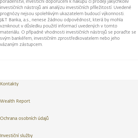
poradenství, investiční doporučení k nákupu či prodeji jakýchkoliv
investičních nástrojů ani analýzu investičních příležitostí. Uvedené
prognózy nejsou spolehlivým ukazatelem budoucí výkonnosti.
J&T Banka, a.s., nenese žádnou odpovědnost, která by mohla
vzniknout v důsledku použití informací uvedených v tomto
materiálu. O případné vhodnosti investičních nástrojů se poraďte se
svým bankéřem, investičním zprostředkovatelem nebo jeho
vázaným zástupcem.
Kontakty
Wealth Report
Ochrana osobních údajů
Investiční služby