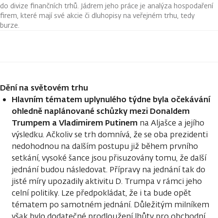
do divize finančních trhů. Jádrem jeho práce je analýza hospodaření
firem, které mají své akcie či dluhopisy na veřejném trhu, tedy
burze.
Dění na světovém trhu
Hlavním tématem uplynulého týdne byla očekávání
ohledně naplánované schůzky mezi Donaldem
Trumpem a Vladimirem Putinem
na Aljašce a jejího
výsledku. Ačkoliv se trh domnívá, že se oba prezidenti
nedohodnou na dalším postupu již během prvního
setkání, vysoké šance jsou přisuzovány tomu, že další
jednání budou následovat. Přípravy na jednání tak do
jisté míry upozadily aktivitu D. Trumpa v rámci jeho
celní politiky. Lze předpokládat, že i ta bude opět
tématem po samotném jednání. Důležitým milníkem
však bylo dodatečné prodloužení lhůty pro obchodní