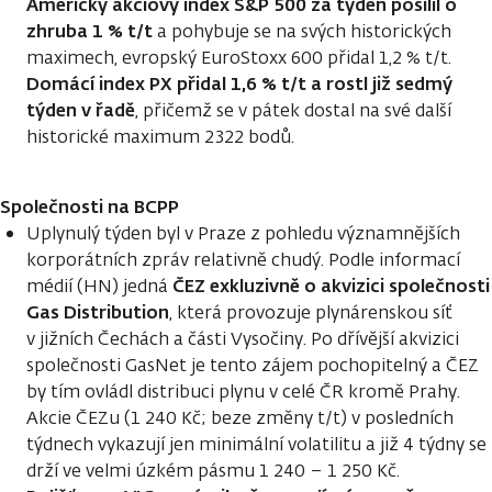
Americký akciový index S&P 500 za týden posílil o
zhruba 1 % t/t
a pohybuje se na svých historických
maximech, evropský EuroStoxx 600 přidal 1,2 % t/t.
Domácí index PX přidal 1,6 % t/t a rostl již sedmý
týden v řadě
, přičemž se v pátek dostal na své další
historické maximum 2322 bodů.
Společnosti na BCPP
Uplynulý týden byl v Praze z pohledu významnějších
korporátních zpráv relativně chudý. Podle informací
ČEZ exkluzivně o akvizici společnosti
médií (HN) jedná
Gas Distribution
, která provozuje plynárenskou síť
v jižních Čechách a části Vysočiny. Po dřívější akvizici
společnosti GasNet je tento zájem pochopitelný a ČEZ
by tím ovládl distribuci plynu v celé ČR kromě Prahy.
Akcie ČEZu (1 240 Kč; beze změny t/t) v posledních
týdnech vykazují jen minimální volatilitu a již 4 týdny se
drží ve velmi úzkém pásmu 1 240 – 1 250 Kč.