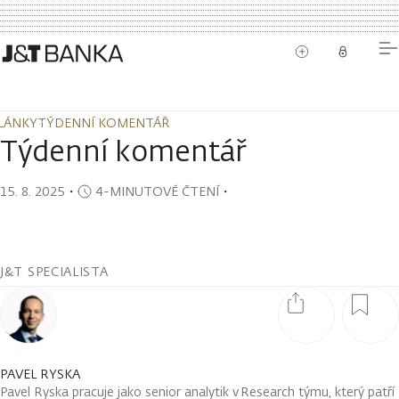
LÁNKY
TÝDENNÍ KOMENTÁŘ
LÁNKY
TÝDENNÍ KOMENTÁŘ
Týdenní komentář
15. 8. 2025
・
4-MINUTOVÉ ČTENÍ
・
J&T SPECIALISTA
PAVEL RYSKA
Pavel Ryska pracuje jako senior analytik v Research týmu, který patří