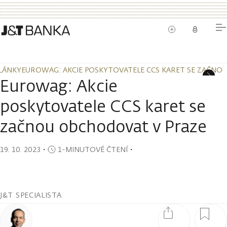
LÁNKY
EUROWAG: AKCIE POSKYTOVATELE CCS KARET SE ZAČNO
LÁNKY
EUROWAG: AKCIE POSKYTOVATELE CCS KARET SE ZAČNO
Eurowag: Akcie
poskytovatele CCS karet se
začnou obchodovat v Praze
19. 10. 2023
・
1-MINUTOVÉ ČTENÍ
・
J&T SPECIALISTA