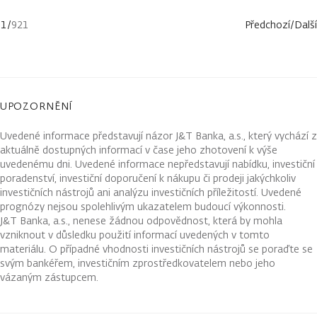
1
/
921
Předchozí
/
Další
UPOZORNĚNÍ
Uvedené informace představují názor J&T Banka, a.s., který vychází z
aktuálně dostupných informací v čase jeho zhotovení k výše
uvedenému dni. Uvedené informace nepředstavují nabídku, investiční
poradenství, investiční doporučení k nákupu či prodeji jakýchkoliv
investičních nástrojů ani analýzu investičních příležitostí. Uvedené
prognózy nejsou spolehlivým ukazatelem budoucí výkonnosti.
J&T Banka, a.s., nenese žádnou odpovědnost, která by mohla
vzniknout v důsledku použití informací uvedených v tomto
materiálu. O případné vhodnosti investičních nástrojů se poraďte se
svým bankéřem, investičním zprostředkovatelem nebo jeho
vázaným zástupcem.