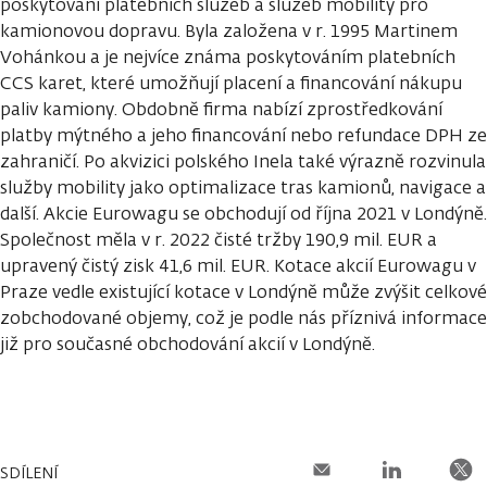
poskytování platebních služeb a služeb mobility pro
kamionovou dopravu. Byla založena v r. 1995 Martinem
Vohánkou a je nejvíce známa poskytováním platebních
CCS karet, které umožňují placení a financování nákupu
paliv kamiony. Obdobně firma nabízí zprostředkování
platby mýtného a jeho financování nebo refundace DPH ze
zahraničí. Po akvizici polského Inela také výrazně rozvinula
služby mobility jako optimalizace tras kamionů, navigace a
další. Akcie Eurowagu se obchodují od října 2021 v Londýně.
Společnost měla v r. 2022 čisté tržby 190,9 mil. EUR a
upravený čistý zisk 41,6 mil. EUR. Kotace akcií Eurowagu v
Praze vedle existující kotace v Londýně může zvýšit celkové
zobchodované objemy, což je podle nás příznivá informace
již pro současné obchodování akcií v Londýně.
SDÍLENÍ