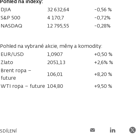
Pohled na indexy:
DJIA
32 632,64
-0,56 %
S&P 500
4 170,7
-0,72%
NASDAQ
12 795,55
-0,28%
Pohled na vybrané akcie, měny a komodity:
EUR/USD
1,0907
+0,50 %
Zlato
2051,13
+2,6% %
Brent ropa –
106,01
+8,20 %
future
WTI ropa – future
104,80
+9,50 %
SDÍLENÍ