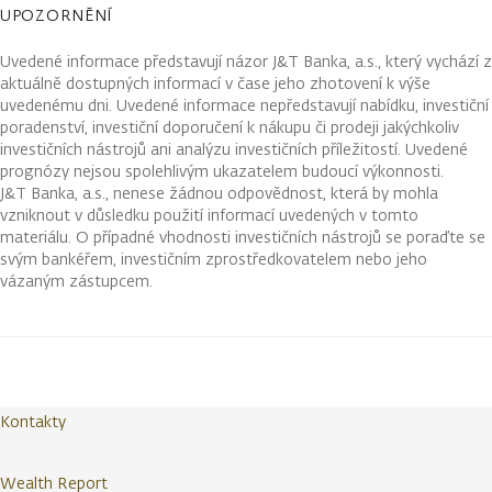
UPOZORNĚNÍ
Uvedené informace představují názor J&T Banka, a.s., který vychází z
aktuálně dostupných informací v čase jeho zhotovení k výše
uvedenému dni. Uvedené informace nepředstavují nabídku, investiční
poradenství, investiční doporučení k nákupu či prodeji jakýchkoliv
investičních nástrojů ani analýzu investičních příležitostí. Uvedené
prognózy nejsou spolehlivým ukazatelem budoucí výkonnosti.
J&T Banka, a.s., nenese žádnou odpovědnost, která by mohla
vzniknout v důsledku použití informací uvedených v tomto
materiálu. O případné vhodnosti investičních nástrojů se poraďte se
svým bankéřem, investičním zprostředkovatelem nebo jeho
vázaným zástupcem.
Kontakty
Wealth Report