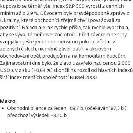
kupovalo se téměř vše. Index S&P 500 vyrostl z denních
minim až o 2,9 %. Důvodem byly pravděpodobně zprávy z
Ukrajiny, které obchodníci zřejmě chvíli považovali za
pozitivní. Nálada ale jak rychle přišla, tak rychle vyprchala,
aby se vývoj téměř inverzně otočil. Před závěrem se trhy
vzepjaly k ještě jednomu menšímu pokusu zůstat v
zelených číslech, nicméně závěr patřil v akciovém
obchodování opět prodejcům a na komoditám kupcům.
Zajímavostmi dne bylo, že zlato uzavřelo nad cenou 2 000
USD a v zisku (+0,64 %) skončil na rozdíl od hlavních indexů
širší index menších společností Russel 2000.
Makro:
Obchodní bilance za leden -89,7 b. (očekávání 87,3 b.)
předchozí výsledek -82,0 b.