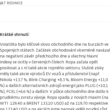
J&T REDAKCE
Krátké shrnutí:
Volatilita bylo klíčové slovo obchodního dne na burzách ve
Spojených státech. Začátek obchodování víceméně navázal
na negativní závěr předchozího dne a všechny hlavní
indexy se ocitly v červených číslech. Ropa začala opět
posilovat a s ní také akcie ropného sektoru. Slušné zisky
měly také akcie výrobců EV vozů a příslušenství (např.
Nikola +13,7 %, Blink Charging +8,3 %, Bloom Energy +11,0
%) a dalších alternativních zdrojů energií jako PLUG (+10,1
%), FCEL (+6,6 %) a dalších. V půlce obchodního dne došlo k
prudkému zvratu vývoje. Ropa spadla z nových maxim (na
WTI 129,40 a BRENT 133,10 USD) až na 119,70 respektive
na 123,40 USD a na akciích jsme naopak viděli prudký růst,