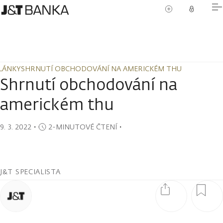
LÁNKY
SHRNUTÍ OBCHODOVÁNÍ NA AMERICKÉM THU
LÁNKY
SHRNUTÍ OBCHODOVÁNÍ NA AMERICKÉM THU
Shrnutí obchodování na
americkém thu
9. 3. 2022
・
2-MINUTOVÉ ČTENÍ
・
J&T SPECIALISTA