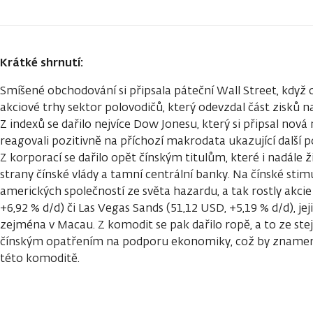
Krátké shrnutí:
Smíšené obchodování si připsala páteční Wall Street, když o 
akciové trhy sektor polovodičů, který odevzdal část zisků 
Z indexů se dařilo nejvíce Dow Jonesu, který si připsal nová
reagovali pozitivně na příchozí makrodata ukazující další p
Z korporací se dařilo opět čínským titulům, které i nadále ž
strany čínské vlády a tamní centrální banky. Na čínské stimu
amerických společností ze světa hazardu, a tak rostly akci
+6,92 % d/d) či Las Vegas Sands (51,12 USD, +5,19 % d/d), je
zejména v Macau. Z komodit se pak dařilo ropě, a to ze ste
čínským opatřením na podporu ekonomiky, což by zname
této komoditě.