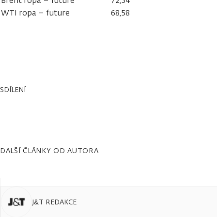
Brent ropa – future
72,34
WTI ropa – future
68,58
SDÍLENÍ
DALŠÍ ČLÁNKY OD AUTORA
J&T REDAKCE