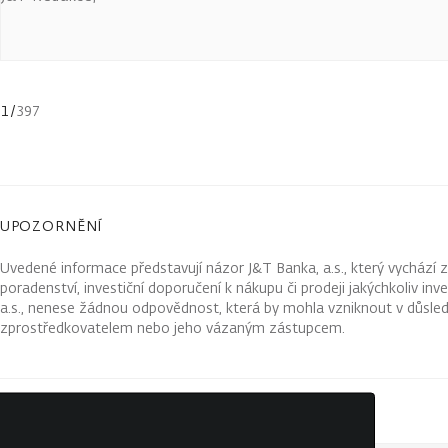
1
/
397
UPOZORNĚNÍ
Uvedené informace představují názor J&T Banka, a.s., který vychází 
poradenství, investiční doporučení k nákupu či prodeji jakýchkoliv in
a.s., nenese žádnou odpovědnost, která by mohla vzniknout v důsled
zprostředkovatelem nebo jeho vázaným zástupcem.