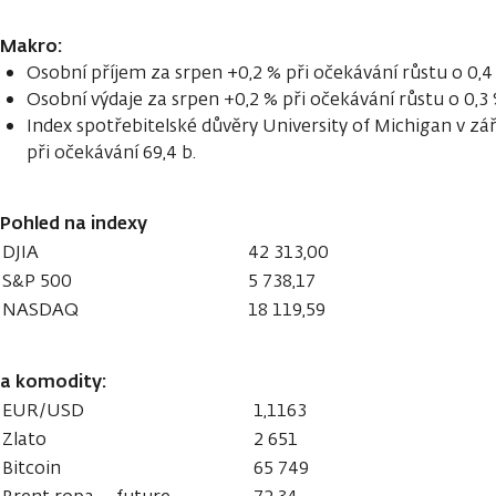
Makro:
Osobní příjem za srpen +0,2 % při očekávání růstu o 0,4
Osobní výdaje za srpen +0,2 % při očekávání růstu o 0,3
Index spotřebitelské důvěry University of Michigan v září 
při očekávání 69,4 b.
Pohled na indexy
DJIA
42 313,00
S&P 500
5 738,17
NASDAQ
18 119,59
a komodity:
EUR/USD
1,1163
Zlato
2 651
Bitcoin
65 749