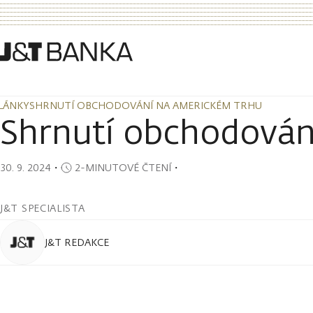
LÁNKY
SHRNUTÍ OBCHODOVÁNÍ NA AMERICKÉM TRHU
LÁNKY
SHRNUTÍ OBCHODOVÁNÍ NA AMERICKÉM TRHU
Shrnutí obchodován
30. 9. 2024
・
2-MINUTOVÉ ČTENÍ
・
J&T SPECIALISTA
J&T REDAKCE