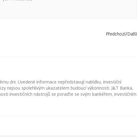
Předchozí
/
Další
ému dni. Uvedené informace nepředstavují nabídku, investiční
ognózy nejsou spolehlivým ukazatelem budoucí výkonnosti. J&T Banka,
osti investičních nástrojů se poraďte se svým bankéřem, investičním