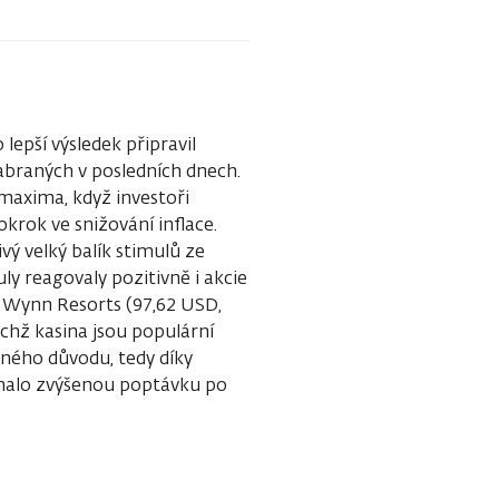
lepší výsledek připravil
nabraných v posledních dnech.
 maxima, když investoři
okrok ve snižování inflace.
ivý velký balík stimulů ze
ly reagovaly pozitivně i akcie
e Wynn Resorts (97,62 USD,
jichž kasina jsou populární
jného důvodu, tedy díky
nalo zvýšenou poptávku po