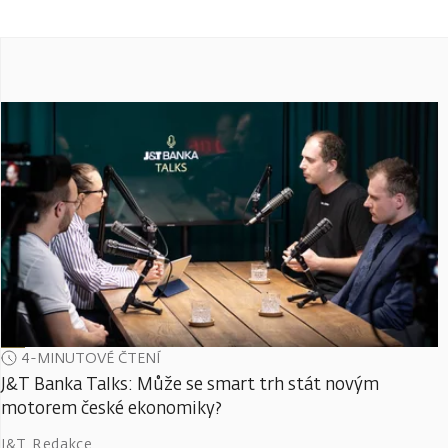
4-MINUTOVÉ ČTENÍ
J&T Banka Talks: Může se smart trh stát novým
motorem české ekonomiky?
J&T Redakce
,