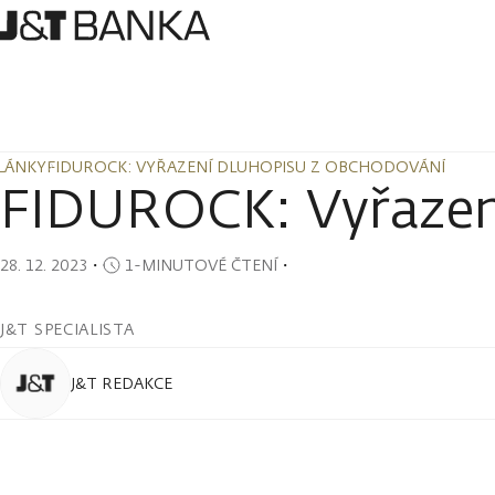
LÁNKY
FIDUROCK: VYŘAZENÍ DLUHOPISU Z OBCHODOVÁNÍ
LÁNKY
FIDUROCK: VYŘAZENÍ DLUHOPISU Z OBCHODOVÁNÍ
FIDUROCK: Vyřazení
28. 12. 2023
・
1-MINUTOVÉ ČTENÍ
・
J&T SPECIALISTA
J&T REDAKCE