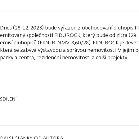
Dnes (28. 12. 2023) bude vyřazen z obchodování dluhopis 
emitovaný společností FIDUROCK, který bude od zítra (29.
emisí dluhopisů (FIDUR. NMV. 8,60/28). FIDUROCK je develop
která se zabývá výstavbou a správou nemovitostí. V jejím po
parky a centra, rezidenční nemovitosti a další projekty.
SDÍLENÍ
DALŠÍ ČLÁNKY OD AUTORA