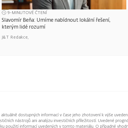
9-MINUTOVÉ ČTENÍ
Slavomír Beňa: Umíme nabídnout lokální řešení,
kterým lidé rozumí
J&T Redakce
,
z aktuálně dostupných informací v čase jeho zhotovení k výše uveden
vestičních nástrojů ani analýzu investičních příležitostí. Uvedené pr
ku použití informací uvedených v tomto materiálu. O případné vhodn