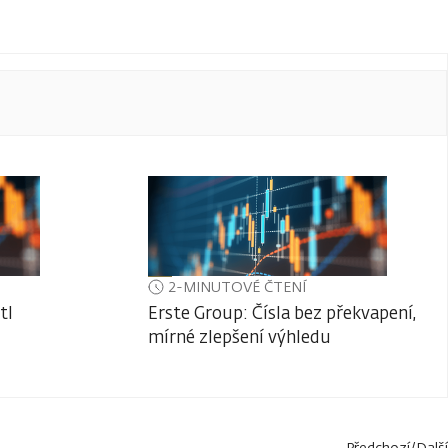
2-MINUTOVÉ ČTENÍ
tl
Erste Group: Čísla bez překvapení,
mírné zlepšení výhledu
Předchozí
/
Další