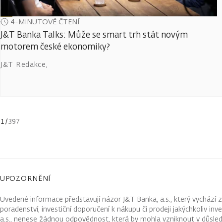
4-MINUTOVÉ ČTENÍ
J&T Banka Talks: Může se smart trh stát novým
motorem české ekonomiky?
J&T Redakce
,
1
/
397
UPOZORNĚNÍ
Uvedené informace představují názor J&T Banka, a.s., který vychází 
poradenství, investiční doporučení k nákupu či prodeji jakýchkoliv in
a.s., nenese žádnou odpovědnost, která by mohla vzniknout v důsled