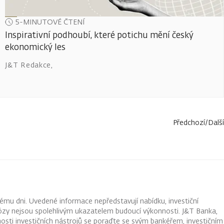
5-MINUTOVÉ ČTENÍ
Inspirativní podhoubí, které potichu mění český
ekonomický les
J&T Redakce
,
Předchozí
/
Další
ému dni. Uvedené informace nepředstavují nabídku, investiční
ognózy nejsou spolehlivým ukazatelem budoucí výkonnosti. J&T Banka,
osti investičních nástrojů se poraďte se svým bankéřem, investičním