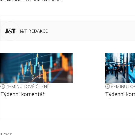
J&T REDAKCE
4-MINUTOVÉ ČTENÍ
6-MINUTOV
Týdenní komentář
Týdenní ko
1
/
395