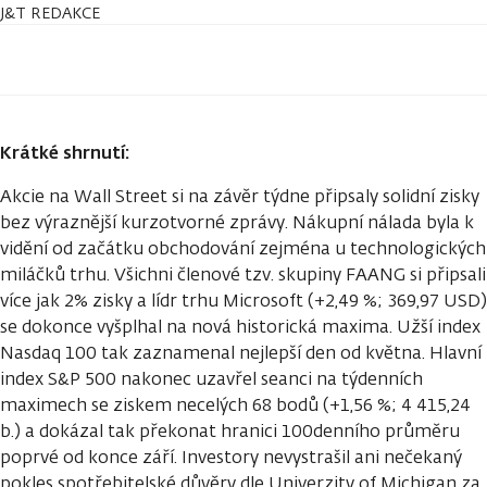
J&T REDAKCE
Krátké shrnutí:
Akcie na Wall Street si na závěr týdne připsaly solidní zisky
bez výraznější kurzotvorné zprávy. Nákupní nálada byla k
vidění od začátku obchodování zejména u technologických
miláčků trhu. Všichni členové tzv. skupiny FAANG si připsali
více jak 2% zisky a lídr trhu Microsoft (+2,49 %; 369,97 USD)
se dokonce vyšplhal na nová historická maxima. Užší index
Nasdaq 100 tak zaznamenal nejlepší den od května. Hlavní
index S&P 500 nakonec uzavřel seanci na týdenních
maximech se ziskem necelých 68 bodů (+1,56 %; 4 415,24
b.) a dokázal tak překonat hranici 100denního průměru
poprvé od konce září. Investory nevystrašil ani nečekaný
pokles spotřebitelské důvěry dle Univerzity of Michigan za