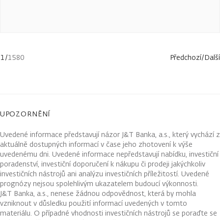
1
/
1580
Předchozí
/
Další
UPOZORNĚNÍ
Uvedené informace představují názor J&T Banka, a.s., který vychází z
aktuálně dostupných informací v čase jeho zhotovení k výše
uvedenému dni. Uvedené informace nepředstavují nabídku, investiční
poradenství, investiční doporučení k nákupu či prodeji jakýchkoliv
investičních nástrojů ani analýzu investičních příležitostí. Uvedené
prognózy nejsou spolehlivým ukazatelem budoucí výkonnosti.
J&T Banka, a.s., nenese žádnou odpovědnost, která by mohla
vzniknout v důsledku použití informací uvedených v tomto
materiálu. O případné vhodnosti investičních nástrojů se poraďte se