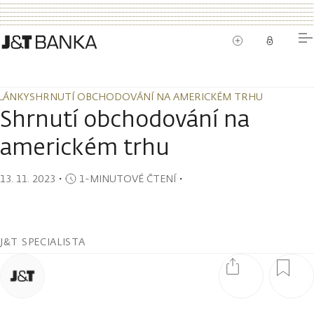
LÁNKY
SHRNUTÍ OBCHODOVÁNÍ NA AMERICKÉM TRHU
LÁNKY
SHRNUTÍ OBCHODOVÁNÍ NA AMERICKÉM TRHU
Shrnutí obchodování na
americkém trhu
13. 11. 2023
・
1-MINUTOVÉ ČTENÍ
・
J&T SPECIALISTA