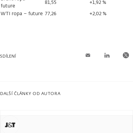
81,55
+1,92 %
future
WTI ropa – future
77,26
+2,02 %
SDÍLENÍ
DALŠÍ ČLÁNKY OD AUTORA