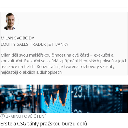
MILAN SVOBODA
EQUITY SALES TRADER J&T BANKY
Milan dělí svou makléřskou činnost na dvě části – exekuční a
konzultační. Exekuční se skládá z přijímání klientských pokynů a jejich
realizace na trzích. Konzultační je tvořena rozhovory s klienty,
nejčastěji o akciích a dluhopisech.
1-MINUTOVÉ ČTENÍ
Erste a CSG táhly pražskou burzu dolů