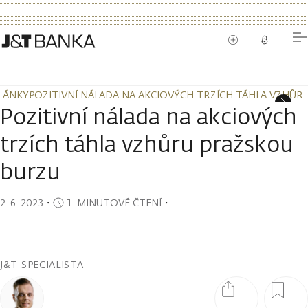
LÁNKY
POZITIVNÍ NÁLADA NA AKCIOVÝCH TRZÍCH TÁHLA VZHŮR
LÁNKY
POZITIVNÍ NÁLADA NA AKCIOVÝCH TRZÍCH TÁHLA VZHŮR
Pozitivní nálada na akciových
trzích táhla vzhůru pražskou
burzu
2. 6. 2023
・
1-MINUTOVÉ ČTENÍ
・
J&T SPECIALISTA