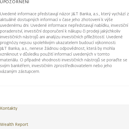
UPOZORNĚNÍ
Uvedené informace představují názor J&T Banka, a.s., který vychází z
aktuálně dostupných informací v čase jeho zhotovení k výše
uvedenému dni. Uvedené informace nepředstavují nabídku, investiční
poradenství, investiční doporučení k nákupu či prodeji jakýchkoliv
investičních nástrojů ani analýzu investičních příležitostí. Uvedené
prognózy nejsou spolehlivým ukazatelem budoucí výkonnosti.
J&T Banka, a.s., nenese žádnou odpovědnost, která by mohla
vzniknout v důsledku použití informací uvedených v tomto
materiálu. O případné vhodnosti investičních nástrojů se poraďte se
svým bankéřem, investičním zprostředkovatelem nebo jeho
vázaným zástupcem.
Kontakty
Wealth Report