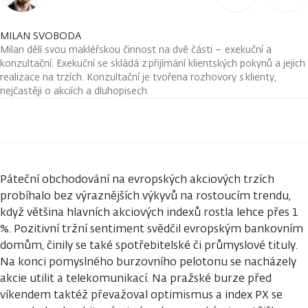
MILAN SVOBODA
Milan dělí svou makléřskou činnost na dvě části – exekuční a
konzultační. Exekuční se skládá z přijímání klientských pokynů a jejich
realizace na trzích. Konzultační je tvořena rozhovory s klienty,
nejčastěji o akciích a dluhopisech.
Páteční obchodování na evropských akciových trzích
probíhalo bez výraznějších výkyvů na rostoucím trendu,
když většina hlavních akciových indexů rostla lehce přes 1
%. Pozitivní tržní sentiment svědčil evropským bankovním
domům, činily se také spotřebitelské či průmyslové tituly.
Na konci pomyslného burzovního pelotonu se nacházely
akcie utilit a telekomunikací. Na pražské burze před
víkendem taktéž převažoval optimismus a index PX se