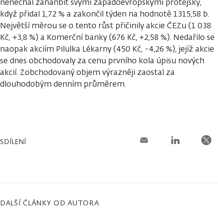
nenechal zahanbit svými západoevropskými protějšky,
když přidal 1,72 % a zakončil týden na hodnotě 1315,58 b.
Největší měrou se o tento růst přičinily akcie ČEZu (1 038
Kč, +3,8 %) a Komerční banky (676 Kč, +2,58 %). Nedařilo se
naopak akciím Pilulka Lékarny (450 Kč, -4,26 %), jejíž akcie
se dnes obchodovaly za cenu prvního kola úpisu nových
akcií. Zobchodovaný objem výrazněji zaostal za
dlouhodobým denním průměrem.
SDÍLENÍ
DALŠÍ ČLÁNKY OD AUTORA