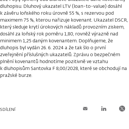
dluhopisu. Dluhový ukazatel LTV (loan-to-value) dosáhl
k závěru loňského roku úrovně 55 %, s rezervou pod
maximem 75 %, kterou nařizuje kovenant. Ukazatel DSCR,
který sleduje krytí úrokových nákladů provozním ziskem,
dosáhl za loňský rok poměru 1,80, rovněž výrazně nad
minimem 1,25 daným kovenantem. Doplňujeme, že
dluhopis byl vydán 26. 6. 2024 a že tak šlo o první
zveřejnění příslušných ukazatelů. Zprávu o bezpečném
plnění kovenantů hodnotíme pozitivně ve vztahu
k dluhopisům Santovka F 8,00/2028, které se obchodují na
pražské burze.
SDÍLENÍ