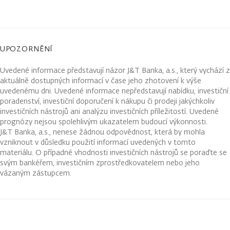
UPOZORNĚNÍ
Uvedené informace představují názor J&T Banka, a.s., který vychází z
aktuálně dostupných informací v čase jeho zhotovení k výše
uvedenému dni. Uvedené informace nepředstavují nabídku, investiční
poradenství, investiční doporučení k nákupu či prodeji jakýchkoliv
investičních nástrojů ani analýzu investičních příležitostí. Uvedené
prognózy nejsou spolehlivým ukazatelem budoucí výkonnosti.
J&T Banka, a.s., nenese žádnou odpovědnost, která by mohla
vzniknout v důsledku použití informací uvedených v tomto
materiálu. O případné vhodnosti investičních nástrojů se poraďte se
svým bankéřem, investičním zprostředkovatelem nebo jeho
vázaným zástupcem.