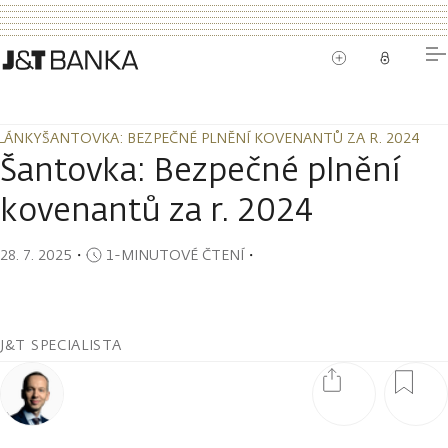
LÁNKY
ŠANTOVKA: BEZPEČNÉ PLNĚNÍ KOVENANTŮ ZA R. 2024
LÁNKY
ŠANTOVKA: BEZPEČNÉ PLNĚNÍ KOVENANTŮ ZA R. 2024
Šantovka: Bezpečné plnění
kovenantů za r. 2024
28. 7. 2025
・
1-MINUTOVÉ ČTENÍ
・
J&T SPECIALISTA