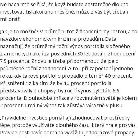
Ne nadarmo se říká, že když budete dostatečně dlouho
investovat tisícikorunu měsíčně, může z vás být třeba i
milionář.
Jak je to možné? V průměru totiž finanční trhy rostou, a to
navzdory ekonomickým krizím a propadům. Data
naznačují, že průměrný roční výnos portfolia složeného
z amerických akcií za posledních 30 let dosáhl zhodnocení
7,5 procenta. Znovu je třeba připomenout, že jde o
průměrné roční zhodnocení. A to i při započtení jednoho
roku, kdy takové portfolio propadlo o téměř 40 procent.
Při snížení rizika tím, že by 40 procent portfolia
představovaly dluhopisy, by roční výnos byl stále 6,6
procenta. Dlouhodobá inflace v rozvinutém světě je kolem
2 procent. I reálný výnos tak zůstává výrazně v plusu.
„Pravidelné investice pomáhají zhodnocovat prostředky
lépe, protože využíváte dlouhého času, který hraje pro vás.
Pravidelnost navíc pomáhá vyvážit i jednorázové propady