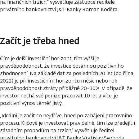
na finančních trzích,“ vysvětluje zástupce ředitele
privátního bankovnictví J&T Banky Roman Koděra.
Začít je třeba hned
Čím je delší investiční horizont, tím vyšší je
pravděpodobnost, že investice dosáhnou pozitivního
zhodnocení. Na základě dat za posledních 20 let (do října
2022) je při investičním horizontu měsíc nebo rok
pravděpodobnost ztráty přibližně 20-30%. V případě, že
investor nechá své peníze pracovat 10 let a více, je
pozitivní výnos téměř jistý.
„Ideální je začít co nejdříve, hned po zahájení pracovního
procesu. Klíčové je investovat pravidelně, tím lze předejít i
zásadním propadům na trzích,“ vysvětluje ředitel
privátního bankovnictví J&T Banky Vratislav Svoboda.