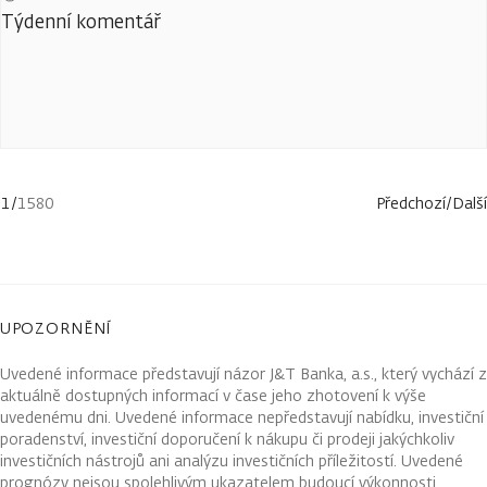
Týdenní komentář
1
/
1580
Předchozí
/
Další
UPOZORNĚNÍ
Uvedené informace představují názor J&T Banka, a.s., který vychází z
aktuálně dostupných informací v čase jeho zhotovení k výše
uvedenému dni. Uvedené informace nepředstavují nabídku, investiční
poradenství, investiční doporučení k nákupu či prodeji jakýchkoliv
investičních nástrojů ani analýzu investičních příležitostí. Uvedené
prognózy nejsou spolehlivým ukazatelem budoucí výkonnosti.