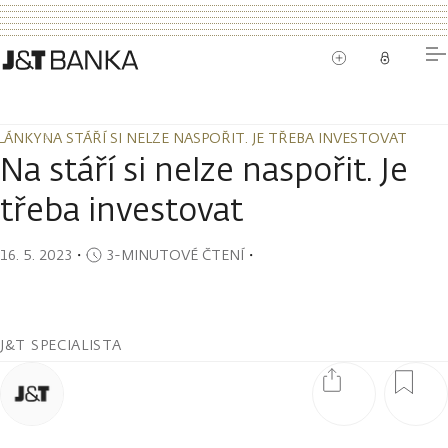
LÁNKY
NA STÁŘÍ SI NELZE NASPOŘIT. JE TŘEBA INVESTOVAT
LÁNKY
NA STÁŘÍ SI NELZE NASPOŘIT. JE TŘEBA INVESTOVAT
Na stáří si nelze naspořit. Je
třeba investovat
16. 5. 2023
・
3-MINUTOVÉ ČTENÍ
・
J&T SPECIALISTA