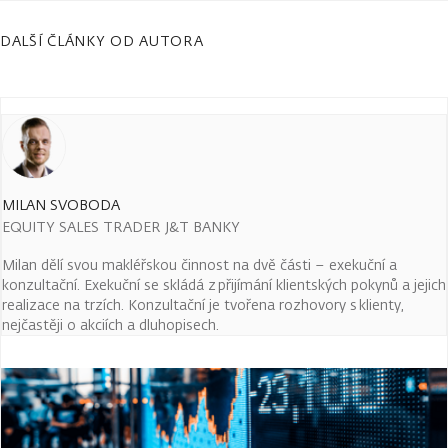
DALŠÍ ČLÁNKY OD AUTORA
MILAN SVOBODA
EQUITY SALES TRADER J&T BANKY
Milan dělí svou makléřskou činnost na dvě části – exekuční a
konzultační. Exekuční se skládá z přijímání klientských pokynů a jejich
realizace na trzích. Konzultační je tvořena rozhovory s klienty,
nejčastěji o akciích a dluhopisech.