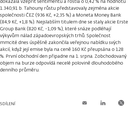
dokázala vzepřít sentimentu a rostla o 0,42 % na hodnotu
1.340,91 b. Tahouny růstu představovaly zejména akcie
společnosti ČEZ (936 Kč, +2,35 %) a Moneta Money Bank
(84,9 Kč, +1,8 %). Nejslabším titulem dne se staly akcie Erste
Group Bank (820 Kč, -1,09 %), které snáze podléhají
výkyvům nálad západoevropských trhů. Společnost
mmcité dnes úspěšně zakončila veřejnou nabídku svých
akcií, když její emise byla na ceně 160 Kč přeupsána o 128
%. První obchodní den připadne na 1. srpna. Zobchodovaný
objem na burze odpovídá necelé polovině dlouhodobého
denního průměru.
SDÍLENÍ