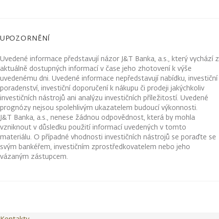
UPOZORNĚNÍ
Uvedené informace představují názor J&T Banka, a.s., který vychází z
aktuálně dostupných informací v čase jeho zhotovení k výše
uvedenému dni. Uvedené informace nepředstavují nabídku, investiční
poradenství, investiční doporučení k nákupu či prodeji jakýchkoliv
investičních nástrojů ani analýzu investičních příležitostí. Uvedené
prognózy nejsou spolehlivým ukazatelem budoucí výkonnosti.
J&T Banka, a.s., nenese žádnou odpovědnost, která by mohla
vzniknout v důsledku použití informací uvedených v tomto
materiálu. O případné vhodnosti investičních nástrojů se poraďte se
svým bankéřem, investičním zprostředkovatelem nebo jeho
vázaným zástupcem.
Kontakty