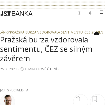
LÁNKY
PRAŽSKÁ BURZA VZDOROVALA SENTIMENTU, ČEZ SE SILN
LÁNKY
PRAŽSKÁ BURZA VZDOROVALA SENTIMENTU, ČEZ SE SILN
Pražská burza vzdorovala
sentimentu, ČEZ se silným
závěrem
26. 7. 2023
・
1-MINUTOVÉ ČTENÍ
・
J&T SPECIALISTA