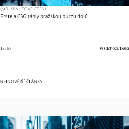
1-MINUTOVÉ ČTENÍ
Erste a CSG táhly pražskou burzu dolů
1
/
168
Předchozí
/
Další
NEJNOVĚJŠÍ ČLÁNKY