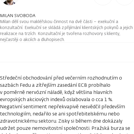
MILAN SVOBODA
Milan dělí svou makléřskou činnost na dvě části – exekuční a
konzultační. Exekuční se skládá z přijímání klientských pokynů a jejich
realizace na trzích. Konzultační je tvořena rozhovory s klienty,
nejčastěji o akciích a dluhopisech.
Středeční obchodování před večerním rozhodnutím o
sazbách Fedu a zítřejším zasedání ECB probíhalo
v poměrně nervózní náladě, když většina hlavních
evropských akciových indexů oslabovala o cca 1 %.
Negativní sentiment nepřekvapivě nesvědčil především
technologiím, nedařilo se ani spotřebitelskému nebo
zdravotnickému sektoru. Zisky si během dne dokázaly
udržet pouze nemovitostní společnosti. Pražská burza se