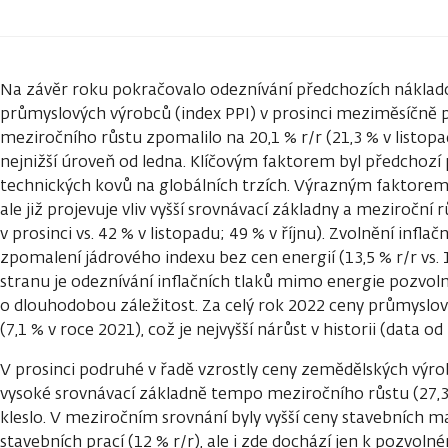
Na závěr roku pokračovalo odeznívání předchozích náklado
průmyslových výrobců (index PPI) v prosinci meziměsíčně
meziročního růstu zpomalilo na 20,1 % r/r (21,3 % v listopadu
nejnižší úroveň od ledna. Klíčovým faktorem byl předchozí
technických kovů na globálních trzích. Výrazným faktorem z
ale již projevuje vliv vyšší srovnávací základny a meziroční
v prosinci vs. 42 % v listopadu; 49 % v říjnu). Zvolnění inflač
zpomalení jádrového indexu bez cen energií (13,5 % r/r vs. 
stranu je odeznívání inflačních tlaků mimo energie pozvoln
o dlouhodobou záležitost. Za celý rok 2022 ceny průmyslov
(7,1 % v roce 2021), což je nejvyšší nárůst v historii (data od
V prosinci podruhé v řadě vzrostly ceny zemědělských výro
vysoké srovnávací základně tempo meziročního růstu (27,3 %
kleslo. V meziročním srovnání byly vyšší ceny stavebních ma
stavebních prací (12 % r/r), ale i zde dochází jen k pozvol