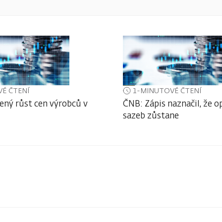
É ČTENÍ
1-MINUTOVÉ ČTENÍ
ený růst cen výrobců v
ČNB: Zápis naznačil, že o
sazeb zůstane