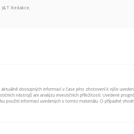
J&T Redakce
,
z aktuálně dostupných informací v čase jeho zhotovení k výše uveden
vestičních nástrojů ani analýzu investičních příležitostí. Uvedené pr
ku použití informací uvedených v tomto materiálu. O případné vhodn