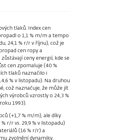
vých tlaků. Index cen
 propadl o 1,1 % m/m a tempo
, 24,1 % r/r v říjnu), což je
 propad cen ropy a
ůstávají ceny energií, kde se
 růst cen zpomaluje (40 %
ních tlaků naznačilo i
14,6 % v listopadu). Na druhou
é, což naznačuje, že může jít
ých výrobců vzrostly o 24,3 %
 roku 1993).
bců (+1,7 % m/m), ale díky
 r/r vs. 29,9 % v listopadu)
teriálů (16 % r/r) a
nému zvolnění dynamiky.