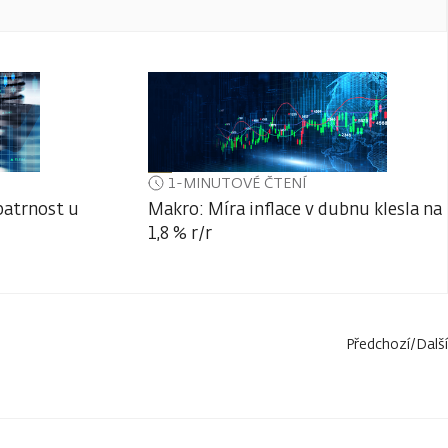
1-MINUTOVÉ ČTENÍ
patrnost u
Makro: Míra inflace v dubnu klesla na
1,8 % r/r
Předchozí
/
Další