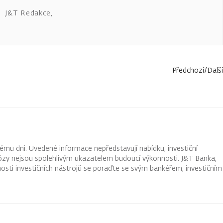
J&T Redakce
,
Předchozí
/
Další
ému dni. Uvedené informace nepředstavují nabídku, investiční
ognózy nejsou spolehlivým ukazatelem budoucí výkonnosti. J&T Banka,
osti investičních nástrojů se poraďte se svým bankéřem, investičním