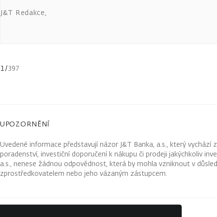
J&T Redakce
,
1
/
397
UPOZORNĚNÍ
Uvedené informace představují názor J&T Banka, a.s., který vychází 
poradenství, investiční doporučení k nákupu či prodeji jakýchkoliv in
a.s., nenese žádnou odpovědnost, která by mohla vzniknout v důsled
zprostředkovatelem nebo jeho vázaným zástupcem.