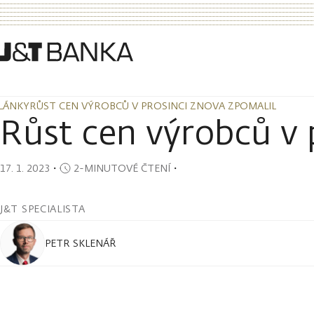
LÁNKY
RŮST CEN VÝROBCŮ V PROSINCI ZNOVA ZPOMALIL
LÁNKY
RŮST CEN VÝROBCŮ V PROSINCI ZNOVA ZPOMALIL
Růst cen výrobců v 
17. 1. 2023
・
2-MINUTOVÉ ČTENÍ
・
J&T SPECIALISTA
PETR SKLENÁŘ