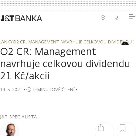
LÁNKY
O2 CR: MANAGEMENT NAVRHUJE CELKOVOU DIVIDENDU 21
LÁNKY
O2 CR: MANAGEMENT NAVRHUJE CELKOVOU DIVIDENDU 21
O2 CR: Management
navrhuje celkovou dividendu
21 Kč/akcii
14. 5. 2021
・
1-MINUTOVÉ ČTENÍ
・
J&T SPECIALISTA