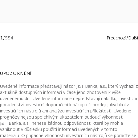
1
/
554
Předchozí
/
Další
UPOZORNĚNÍ
Uvedené informace představují názor J&T Banka, a.s., který vychází z
aktuálně dostupných informací v čase jeho zhotovení k výše
uvedenému dni. Uvedené informace nepředstavují nabídku, investiční
poradenství, investiční doporučení k nákupu či prodeji jakýchkoliv
investičních nástrojů ani analýzu investičních příležitostí. Uvedené
prognózy nejsou spolehlivým ukazatelem budoucí výkonnosti.
J&T Banka, a.s., nenese žádnou odpovědnost, která by mohla
vzniknout v důsledku použití informací uvedených v tomto
materiálu. O případné vhodnosti investičních nástrojů se poraďte se