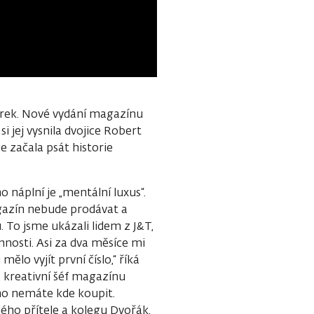
árek. Nové vydání magazínu
i jej vysnila dvojice Robert
e začala psát historie
 náplní je „mentální luxus“.
gazín nebude prodávat a
. To jsme ukázali lidem z J&T,
nnosti. Asi za dva měsíce mi
ělo vyjít první číslo,“ říká
 kreativní šéf magazínu
ho nemáte kde koupit.
lého přítele a kolegu Dvořák.