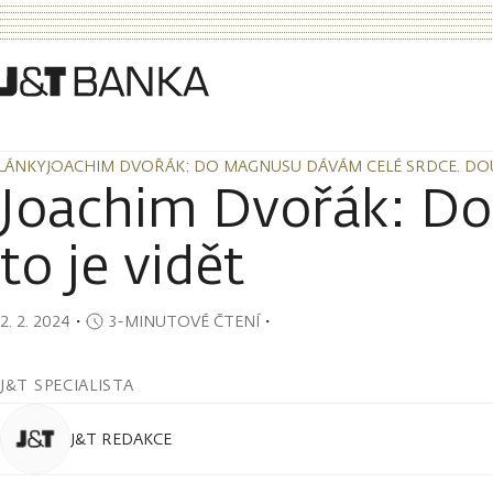
LÁNKY
JOACHIM DVOŘÁK: DO MAGNUSU DÁVÁM CELÉ SRDCE. DOUF
LÁNKY
JOACHIM DVOŘÁK: DO MAGNUSU DÁVÁM CELÉ SRDCE. DOUF
Joachim Dvořák: Do
to je vidět
2. 2. 2024
・
3-MINUTOVÉ ČTENÍ
・
J&T SPECIALISTA
J&T REDAKCE