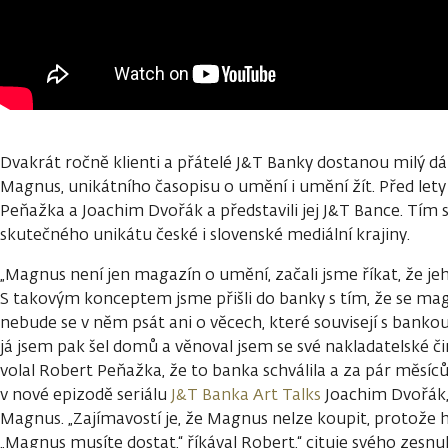
Dvakrát ročně klienti a přátelé J&T Banky dostanou milý d
Magnus, unikátního časopisu o umění i umění žít. Před lety s
Peňažka a Joachim Dvořák a představili jej J&T Bance. Tím s
skutečného unikátu české i slovenské mediální krajiny.
„Magnus není jen magazín o umění, začali jsme říkat, že jeho
S takovým konceptem jsme přišli do banky s tím, že se ma
nebude se v něm psát ani o věcech, které souvisejí s bankou
já jsem pak šel domů a věnoval jsem se své nakladatelské či
volal Robert Peňažka, že to banka schválila a za pár měsíců m
v nové epizodě seriálu
J&T Banka Art Talks
Joachim Dvořák,
Magnus. „Zajímavostí je, že Magnus nelze koupit, protože 
„Magnus musíte dostat,“ říkával Robert,“ cituje svého zesnu