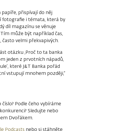
apíře, přispívají do něj
í fotografie i témata, která by
ý díl magazínu se věnuje
Tím může být například čas,
, často velmi překvapivých.
lást otázku ‚Proč to ta banka
om jeden z prvotních nápadů,
oule’, které J&T Banka pořád
tní vstupují mnohem později,“
 číslo? Podle čeho vybíráme
konkurenci? Sledujte nebo
mem Dvořákem.
le Podcasts
nebo si stáhněte