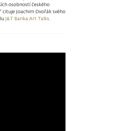
jších osobností českého
,“ cituje Joachim Dvořák svého
álu
J&T Banka Art Talks
.