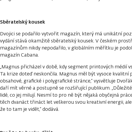
Sběratelský kousek
Dvojici se podařilo vytvořit magazín, který má unikátní pozi
vydání stává okamžitě sběratelský kousek. V českém prost
magazínům nikdy nepodařilo, v globálním měřítku je podo
magazín Cabana.
„Magnus přicházel v době, kdy segment printových médií v
Ta krize doteď neskončila. Magnus měl být vysoce kvalitní
obsahové, grafické i polygrafické stránce,“ vysvětluje Dvo
daří mít věrné a postupně se rozšiřující publikum. „Důležité
lidé, co jej milují. Nesmí to pro ně být nějaká obyčejná prá
těch dvanáct třináct let veškerou svou kreativní energii, al
že to tam je vidět,“ dodává.