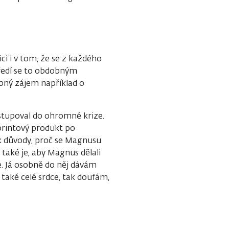
ci i v tom, že se z každého
ředí se to obdobným
bný zájem například o
stupoval do ohromné krize.
 printový produkt po
řák důvody, proč se Magnusu
 také je, aby Magnus dělali
ce. Já osobně do něj dávám
e také celé srdce, tak doufám,