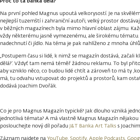
Proč to ta banka dělá?
Na první pohled Magnus upoutá velkorysostí. Je na skvělém p
nejlepší tuzemští i zahraniční autoři, velký prostor dostávaj
v běžných magazínech byla mimo hlavní oblast zájmu. Každ
vždy některému jasně vymezenému, ale širokému tématu. 
nadechnutí či jídlo. Na téma je pak nahlíženo z mnoha úhlů
„Postupem času si lidé, k nimž se magazín dostává, začali k
dělá?‘. Vždyť tam nemá téměř žádnou reklamu. To byl přit
aby vzniklo něco, co budou lidé chtít a zároveň to má ty ‚k
má, tu odvahu vstupovat do projektů a prostorů, kam osta
dodává Joachim Dvořák.
Co je pro Magnus Magazín typické? Jak dlouho vzniká jedno
jednotlivá témata? A má vlastně Magnus Magazín nějakou 
poslouchejte nový díl pořadu
J&T Banka Art Talks
s Joachi
Záznam najdete na
YouTube
,
Spotify
,
Apple Podcasts
,
Goog