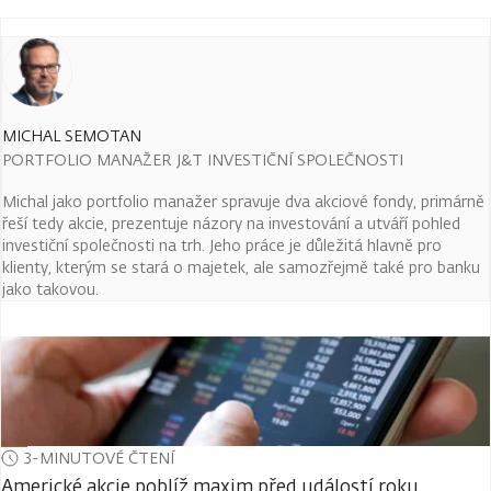
MICHAL SEMOTAN
PORTFOLIO MANAŽER J&T INVESTIČNÍ SPOLEČNOSTI
Michal jako portfolio manažer spravuje dva akciové fondy, primárně
řeší tedy akcie, prezentuje názory na investování a utváří pohled
investiční společnosti na trh. Jeho práce je důležitá hlavně pro
klienty, kterým se stará o majetek, ale samozřejmě také pro banku
jako takovou.
3-MINUTOVÉ ČTENÍ
Americké akcie poblíž maxim před událostí roku