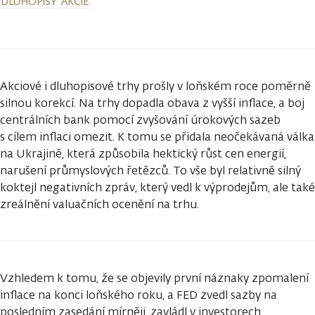
DLUHOPISY
AKCIE
Akciové i dluhopisové trhy prošly v loňském roce poměrně
silnou korekcí. Na trhy dopadla obava z vyšší inflace, a boj
centrálních bank pomocí zvyšování úrokových sazeb
s cílem inflaci omezit. K tomu se přidala neočekávaná válka
na Ukrajině, která způsobila hektický růst cen energií,
narušení průmyslových řetězců. To vše byl relativně silný
koktejl negativních zpráv, který vedl k výprodejům, ale také
zreálnění valuačních ocenění na trhu.
Vzhledem k tomu, že se objevily první náznaky zpomalení
inflace na konci loňského roku, a FED zvedl sazby na
posledním zasedání mírněji, zavládl v investorech