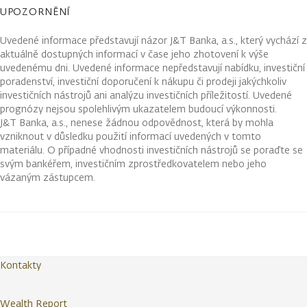
UPOZORNĚNÍ
Uvedené informace představují názor J&T Banka, a.s., který vychází z
aktuálně dostupných informací v čase jeho zhotovení k výše
uvedenému dni. Uvedené informace nepředstavují nabídku, investiční
poradenství, investiční doporučení k nákupu či prodeji jakýchkoliv
investičních nástrojů ani analýzu investičních příležitostí. Uvedené
prognózy nejsou spolehlivým ukazatelem budoucí výkonnosti.
J&T Banka, a.s., nenese žádnou odpovědnost, která by mohla
vzniknout v důsledku použití informací uvedených v tomto
materiálu. O případné vhodnosti investičních nástrojů se poraďte se
svým bankéřem, investičním zprostředkovatelem nebo jeho
vázaným zástupcem.
Kontakty
Wealth Report