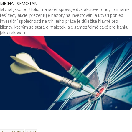
MICHAL SEMOTAN
Michal jako portfolio manažer spravuje dva akciové fondy, primárně
řeší tedy akcie, prezentuje názory na investování a utváří pohled
investiční společnosti na trh. Jeho práce je důležitá hlavně pro
klienty, kterým se stará o majetek, ale samozřejmě také pro banku
jako takovou.