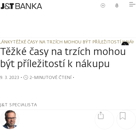
LÁNKY
TĚŽKÉ ČASY NA TRZÍCH MOHOU BÝT PŘÍLEŽITOSTÍ K NÁK
LÁNKY
TĚŽKÉ ČASY NA TRZÍCH MOHOU BÝT PŘÍLEŽITOSTÍ K NÁK
Těžké časy na trzích mohou
být příležitostí k nákupu
9. 3. 2023
・
2-MINUTOVÉ ČTENÍ
・
J&T SPECIALISTA