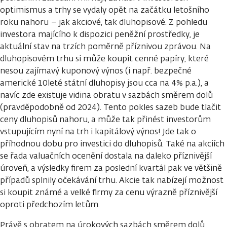
optimismus a trhy se vydaly opět na začátku letošního
roku nahoru – jak akciové, tak dluhopisové. Z pohledu
investora majícího k dispozici peněžní prostředky, je
aktuální stav na trzích poměrně příznivou zprávou. Na
dluhopisovém trhu si může koupit cenné papíry, které
nesou zajímavý kuponový výnos (i např. bezpečné
americké 10leté státní dluhopisy jsou cca na 4% p.a.), a
navíc zde existuje vidina obratu v sazbách směrem dolů
(pravděpodobně od 2024). Tento pokles sazeb bude tlačit
ceny dluhopisů nahoru, a může tak přinést investorům
vstupujícím nyní na trh i kapitálový výnos! Jde tak o
příhodnou dobu pro investici do dluhopisů. Také na akciích
se řada valuačních ocenění dostala na daleko příznivější
úroveň, a výsledky firem za poslední kvartál pak ve většině
případů splnily očekávání trhu. Akcie tak nabízejí možnost
si koupit známé a velké firmy za cenu výrazně příznivější
oproti předchozím letům.
Právě s obratem na úrokových sazbách směrem dolů