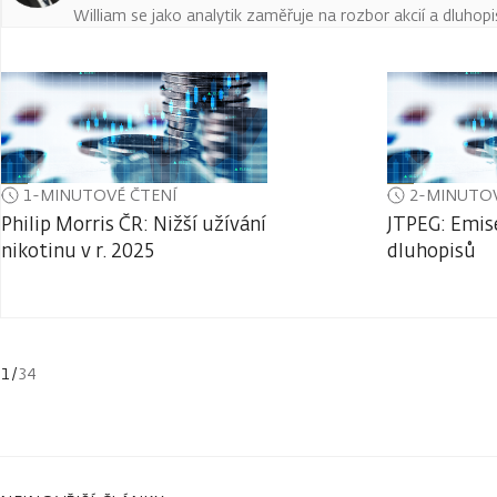
William se jako analytik zaměřuje na rozbor akcií a dluho
1-MINUTOVÉ ČTENÍ
2-MINUTOV
Philip Morris ČR: Nižší užívání
JTPEG: Emis
nikotinu v r. 2025
dluhopisů
1
/
34