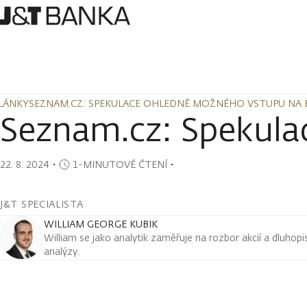
LÁNKY
SEZNAM.CZ: SPEKULACE OHLEDNĚ MOŽNÉHO VSTUPU NA
LÁNKY
SEZNAM.CZ: SPEKULACE OHLEDNĚ MOŽNÉHO VSTUPU NA
Seznam.cz: Spekula
22. 8. 2024
・
1-MINUTOVÉ ČTENÍ
・
J&T SPECIALISTA
WILLIAM GEORGE KUBIK
William se jako analytik zaměřuje na rozbor akcií a dluho
analýzy.