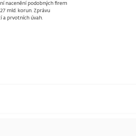
lní nacenění podobných firem
27 mld. korun. Zprávu
í a prvotních úvah.