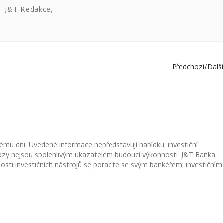
J&T Redakce
,
Předchozí
/
Další
ému dni. Uvedené informace nepředstavují nabídku, investiční
ognózy nejsou spolehlivým ukazatelem budoucí výkonnosti. J&T Banka,
osti investičních nástrojů se poraďte se svým bankéřem, investičním