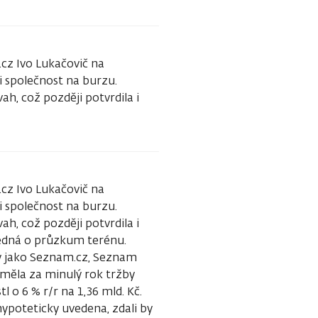
.cz Ivo Lukačovič na
i společnost na burzu.
h, což později potvrdila i
.cz Ivo Lukačovič na
i společnost na burzu.
h, což později potvrdila i
jedná o průzkum terénu.
ry jako Seznam.cz, Seznam
, měla za minulý rok tržby
l o 6 % r/r na 1,36 mld. Kč.
ypoteticky uvedena, zdali by