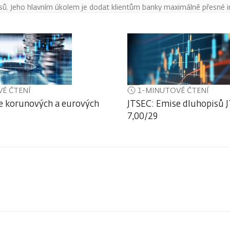
pisů. Jeho hlavním úkolem je dodat klientům banky maximálně přesné 
É ČTENÍ
1-MINUTOVÉ ČTENÍ
e korunových a eurových
JTSEC: Emise dluhopisů J
7,00/29