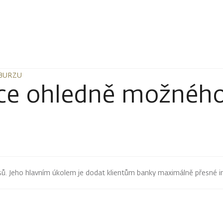
 BURZU
 BURZU
ce ohledně možného
pisů. Jeho hlavním úkolem je dodat klientům banky maximálně přesné 