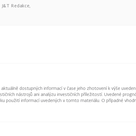
J&T Redakce
,
z aktuálně dostupných informací v čase jeho zhotovení k výše uveden
vestičních nástrojů ani analýzu investičních příležitostí. Uvedené pr
ku použití informací uvedených v tomto materiálu. O případné vhodn