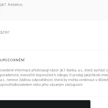
J&T Redakce
,
1
/
397
UPOZORNĚNÍ
Uvedené informace představují názor J&T Banka, a.s., který vychází 
poradenství, investiční doporučení k nákupu či prodeji jakýchkoliv in
a.s., nenese žádnou odpovědnost, která by mohla vzniknout v důsled
zprostředkovatelem nebo jeho vázaným zástupcem.