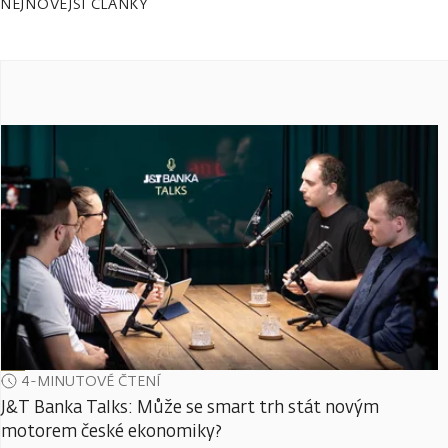
NEJNOVĚJŠÍ ČLÁNKY
4-MINUTOVÉ ČTENÍ
J&T Banka Talks: Může se smart trh stát novým
motorem české ekonomiky?