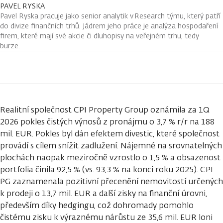
PAVEL RYSKA
Pavel Ryska pracuje jako senior analytik v Research týmu, který patří
do divize finančních trhů. Jádrem jeho práce je analýza hospodaření
firem, které mají své akcie či dluhopisy na veřejném trhu, tedy
burze.
Realitní společnost CPI Property Group oznámila za 1Q
2026 pokles čistých výnosů z pronájmu o 3,7 % r/r na 188
mil. EUR. Pokles byl dán efektem divestic, které společnost
provádí s cílem snížit zadlužení. Nájemné na srovnatelných
plochách naopak meziročně vzrostlo o 1,5 % a obsazenost
portfolia činila 92,5 % (vs. 93,3 % na konci roku 2025). CPI
PG zaznamenala pozitivní přecenění nemovitostí určených
k prodeji o 13,7 mil. EUR a další zisky na finanční úrovni,
především díky hedgingu, což dohromady pomohlo
čistému zisku k výraznému nárůstu ze 35,6 mil. EUR loni