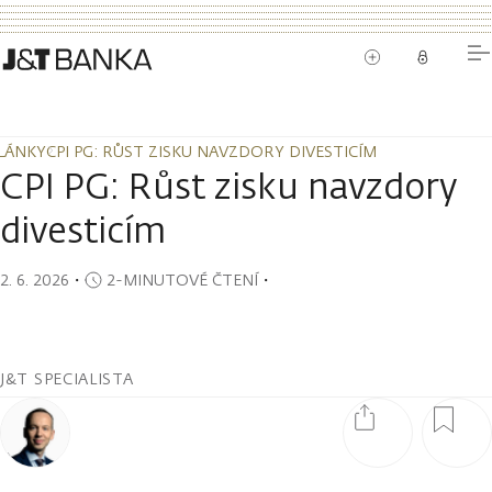
LÁNKY
CPI PG: RŮST ZISKU NAVZDORY DIVESTICÍM
LÁNKY
CPI PG: RŮST ZISKU NAVZDORY DIVESTICÍM
CPI PG: Růst zisku navzdory
divesticím
2. 6. 2026
・
2-MINUTOVÉ ČTENÍ
・
J&T SPECIALISTA