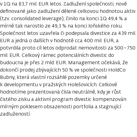
v 1Q na 83,7 mil. EUR letos. Zadlužení společnosti, nově
definované jako zadlužení dělené celkovou hodnotou aktiv
(tzv. consolidated leverage), činilo na konci 1Q 49,4 % a
mírně tak narostlo ze 49,3 % na konci loňského roku.
Společnost letos uzavřela či podepsala divestice za 439 mil.
EUR a jedná o dalších v hodnotě cca 400 mil. EUR, a
potvrdila proto cíl letos odprodat nemovitosti za 500–750
mil. EUR. Celkový rámec potenciálních divestic do
budoucna je přes 2 mld. EUR. Management očekává, že
dokončí prodej zbývajících 50 % ve společnosti HoldCo
Bubny, která vlastní rozsáhlé pozemky určené
k developmentu v pražských Holešovicích. Celkově
hodnotíme prezentovaná čísla neutrálně, kdy je růst
čistého zisku a aktivní program divestic kompenzován
mírným poklesem obsazenosti portfolia a stagnující
zadlužeností.