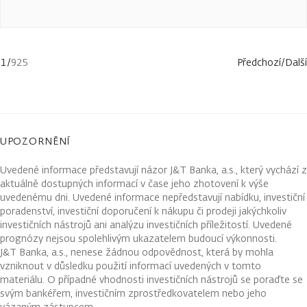
1
/
925
Předchozí
/
Další
UPOZORNĚNÍ
Uvedené informace představují názor J&T Banka, a.s., který vychází z
aktuálně dostupných informací v čase jeho zhotovení k výše
uvedenému dni. Uvedené informace nepředstavují nabídku, investiční
poradenství, investiční doporučení k nákupu či prodeji jakýchkoliv
investičních nástrojů ani analýzu investičních příležitostí. Uvedené
prognózy nejsou spolehlivým ukazatelem budoucí výkonnosti.
J&T Banka, a.s., nenese žádnou odpovědnost, která by mohla
vzniknout v důsledku použití informací uvedených v tomto
materiálu. O případné vhodnosti investičních nástrojů se poraďte se
svým bankéřem, investičním zprostředkovatelem nebo jeho
vázaným zástupcem.