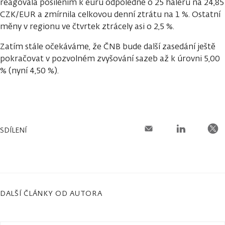
reagovala posílením k euru odpoledne o 25 haléřů na 24,85
CZK/EUR a zmírnila celkovou denní ztrátu na 1 %. Ostatní
měny v regionu ve čtvrtek ztrácely asi o 2,5 %.
Zatím stále očekáváme, že ČNB bude další zasedání ještě
pokračovat v pozvolném zvyšování sazeb až k úrovni 5,00
% (nyní 4,50 %).
SDÍLENÍ
DALŠÍ ČLÁNKY OD AUTORA