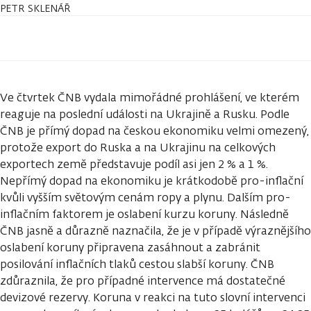
PETR SKLENÁŘ
Ve čtvrtek ČNB vydala mimořádné prohlášení, ve kterém
reaguje na poslední události na Ukrajině a Rusku. Podle
ČNB je přímý dopad na českou ekonomiku velmi omezený,
protože export do Ruska a na Ukrajinu na celkových
exportech země představuje podíl asi jen 2 % a 1 %.
Nepřímý dopad na ekonomiku je krátkodobě pro-inflační
kvůli vyšším světovým cenám ropy a plynu. Dalším pro-
inflačním faktorem je oslabení kurzu koruny. Následně
ČNB jasně a důrazně naznačila, že je v případě výraznějšího
oslabení koruny připravena zasáhnout a zabránit
posilování inflačních tlaků cestou slabší koruny. ČNB
zdůraznila, že pro případné intervence má dostatečné
devizové rezervy. Koruna v reakci na tuto slovní intervenci