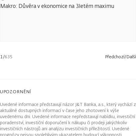
Makro: Důvěra v ekonomice na 3letém maximu
1
/
635
Předchozí
/
Další
UPOZORNĚNÍ
Uvedené informace představují názor J&T Banka, a.s., který vychází z
aktuálně dostupných informací v čase jeho zhotovení k výše
uvedenému dni. Uvedené informace nepředstavují nabídku, investiční
poradenství, investiční doporučení k nákupu či prodeji jakýchkoliv
investičních nástrojů ani analýzu investičních příležitostí. Uvedené
prognózy nejsou spolehlivým ukazatelem budoucí výkonnosti.