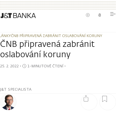
LÁNKY
ČNB PŘIPRAVENÁ ZABRÁNIT OSLABOVÁNÍ KORUNY
LÁNKY
ČNB PŘIPRAVENÁ ZABRÁNIT OSLABOVÁNÍ KORUNY
ČNB připravená zabránit
oslabování koruny
25. 2. 2022
・
1-MINUTOVÉ ČTENÍ
・
J&T SPECIALISTA