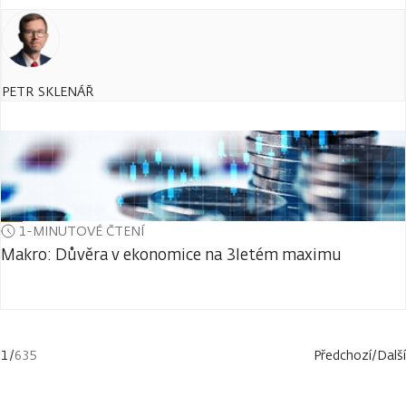
PETR SKLENÁŘ
1-MINUTOVÉ ČTENÍ
Makro: Důvěra v ekonomice na 3letém maximu
1
/
635
Předchozí
/
Další