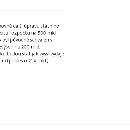
movně další úpravu státního
ficitu rozpočtu na 500 mld.
ý byl původně schválen s
zvýšen na 200 mld.
ku budou stát jak vyšší výdaje
ní (pokles o 214 mld.).