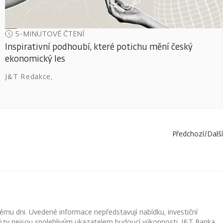
5-MINUTOVÉ ČTENÍ
Inspirativní podhoubí, které potichu mění český
ekonomický les
J&T Redakce
,
Předchozí
/
Další
ému dni. Uvedené informace nepředstavují nabídku, investiční
ognózy nejsou spolehlivým ukazatelem budoucí výkonnosti. J&T Banka,