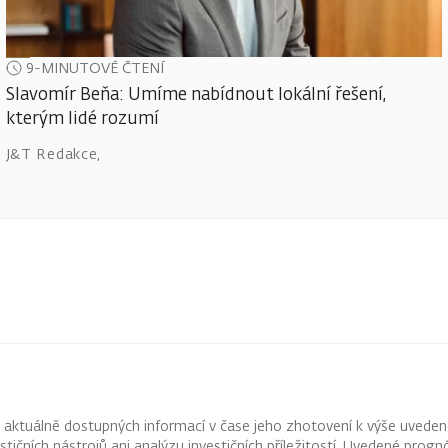
9-MINUTOVÉ ČTENÍ
Slavomír Beňa: Umíme nabídnout lokální řešení,
kterým lidé rozumí
J&T Redakce
,
z aktuálně dostupných informací v čase jeho zhotovení k výše uveden
vestičních nástrojů ani analýzu investičních příležitostí. Uvedené pr