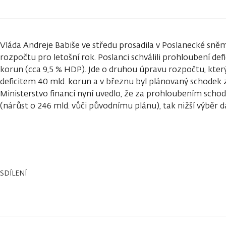
Vláda Andreje Babiše ve středu prosadila v Poslanecké sně
rozpočtu pro letošní rok. Poslanci schválili prohloubení de
korun (cca 9,5 % HDP). Jde o druhou úpravu rozpočtu, kter
deficitem 40 mld. korun a v březnu byl plánovaný schodek 
Ministerstvo financí nyní uvedlo, že za prohloubením schod
(nárůst o 246 mld. vůči původnímu plánu), tak nižší výběr da
SDÍLENÍ