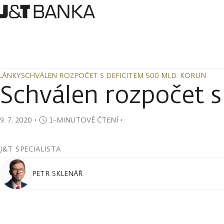
LÁNKY
SCHVÁLEN ROZPOČET S DEFICITEM 500 MLD. KORUN
LÁNKY
SCHVÁLEN ROZPOČET S DEFICITEM 500 MLD. KORUN
Schválen rozpočet s
9. 7. 2020
・
1-MINUTOVÉ ČTENÍ
・
J&T SPECIALISTA
PETR SKLENÁŘ