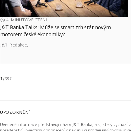
4-MINUTOVÉ ČTENÍ
J&T Banka Talks: Může se smart trh stát novým
motorem české ekonomiky?
J&T Redakce
,
1
/
397
UPOZORNĚNÍ
Uvedené informace představují názor J&T Banka, a.s., který vychází 
poradenství, investiční doporučení k nákupu či prodeji jakýchkoliv in