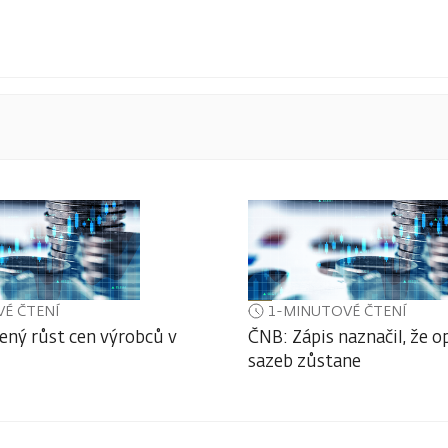
É ČTENÍ
1-MINUTOVÉ ČTENÍ
ený růst cen výrobců v
ČNB: Zápis naznačil, že o
sazeb zůstane