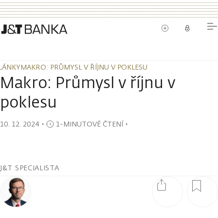
LÁNKY
MAKRO: PRŮMYSL V ŘÍJNU V POKLESU
LÁNKY
MAKRO: PRŮMYSL V ŘÍJNU V POKLESU
Makro: Průmysl v říjnu v
poklesu
10. 12. 2024
・
1-MINUTOVÉ ČTENÍ
・
J&T SPECIALISTA