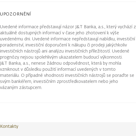
UPOZORNĚNÍ
Uvedené informace představují názor J&T Banka, a.s., který vychází z
aktuálně dostupných informací v čase jeho zhotovení k výše
uvedenému dni. Uvedené informace nepředstavují nabídku, investiční
poradenství, investiční doporučení k nákupu či prodeji jakýchkoliv
investičních nástrojů ani analýzu investičních příležitostí. Uvedené
prognózy nejsou spolehlivým ukazatelem budoucí výkonnosti.
J&T Banka, a.s., nenese žádnou odpovědnost, která by mohla
vzniknout v důsledku použití informací uvedených v tomto
materiálu. O případné vhodnosti investičních nástrojů se poraďte se
svým bankéřem, investičním zprostředkovatelem nebo jeho
vázaným zástupcem.
Kontakty