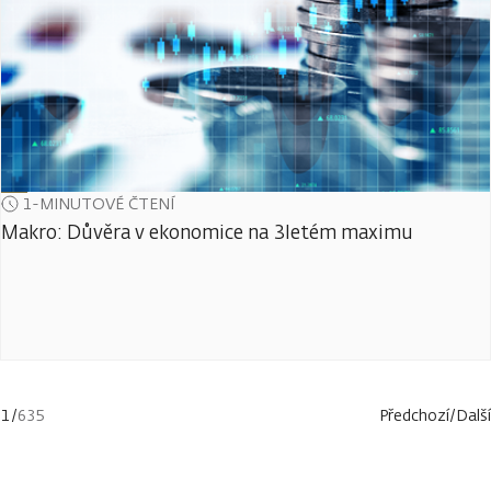
1-MINUTOVÉ ČTENÍ
Makro: Důvěra v ekonomice na 3letém maximu
1
/
635
Předchozí
/
Další