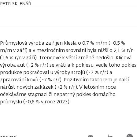
PETR SKLENÁŘ
Průmyslová výroba za říjen klesla o 0,7 % m/m (-0,5 %
m/m v září) a v meziročním srovnání byla nižší o 2,1 % r/r
(1,6 % r/r v září). Trendově k větší změně nedošlo. Klíčová
výroba aut (-2 % r/r) se vrátila k poklesu, vedle toho pokles
produkce pokračoval u výroby strojů (-7 % r/r) a
zpracování kovů (-7 % r/r). Pozitivním faktorem je další
nárůst nových zakázek (+2 % r/r). V letošním roce
očekáváme stagnaci či nepatrný pokles domácího
průmyslu (-0,8 % v roce 2023).