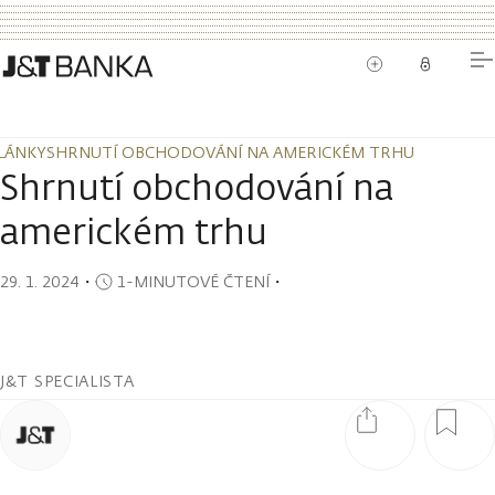
LÁNKY
SHRNUTÍ OBCHODOVÁNÍ NA AMERICKÉM TRHU
LÁNKY
SHRNUTÍ OBCHODOVÁNÍ NA AMERICKÉM TRHU
Shrnutí obchodování na
americkém trhu
29. 1. 2024
・
1-MINUTOVÉ ČTENÍ
・
J&T SPECIALISTA