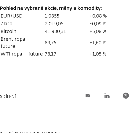
Pohled na vybrané akcie, měny a komodity:
EUR/USD
1,0855
+0,08 %
Zlato
2 019,05
-0,09 %
Bitcoin
41 930,31
+5,08 %
Brent ropa –
83,75
+1,60 %
future
WTI ropa – future
78,17
+1,05 %
SDÍLENÍ