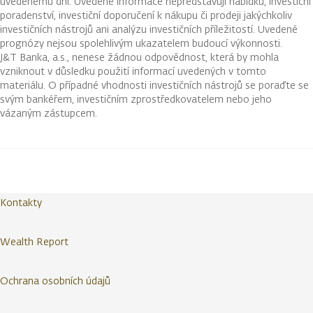
uvedenému dni. Uvedené informace nepředstavují nabídku, investiční
poradenství, investiční doporučení k nákupu či prodeji jakýchkoliv
investičních nástrojů ani analýzu investičních příležitostí. Uvedené
prognózy nejsou spolehlivým ukazatelem budoucí výkonnosti.
J&T Banka, a.s., nenese žádnou odpovědnost, která by mohla
vzniknout v důsledku použití informací uvedených v tomto
materiálu. O případné vhodnosti investičních nástrojů se poraďte se
svým bankéřem, investičním zprostředkovatelem nebo jeho
vázaným zástupcem.
Kontakty
Wealth Report
Ochrana osobních údajů