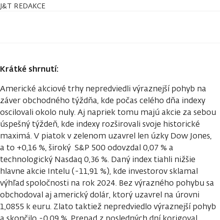
J&T REDAKCE
Krátké shrnutí:
Americké akciové trhy nepredviedli výraznejší pohyb na
záver obchodného týždňa, kde počas celého dňa indexy
oscilovali okolo nuly. Aj napriek tomu majú akcie za sebou
úspešný týždeň, kde indexy rozširovali svoje historické
maximá. V piatok v zelenom uzavrel len úzky Dow Jones,
a to +0,16 %, široký S&P 500 odovzdal 0,07 % a
technologický Nasdaq 0,36 %. Daný index tiahli nižšie
hlavne akcie Intelu (-11,91 %), kde investorov sklamal
výhľad spoločnosti na rok 2024. Bez výrazného pohybu sa
obchodoval aj americký dolár, ktorý uzavrel na úrovni
1,0855 k euru. Zlato taktiež nepredviedlo výraznejší pohyb
a skončilo -0,09 %. Prepad z posledných dní korigoval