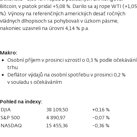
Bitcoin, v piatok pridal +5,08 %. Darilo sa aj rope WTI (+1,05
%). Výnosy na referenčných amerických desať ročných
vládnych dlhopisoch sa pohybovali v úzkom pásme,
nakoniec uzavreli na úrovni 4,14 % p.a.
Makro:
Osobní příjem v prosinci vzrostl o 0,3 % podle očekávání
trhu
Deflátor výdajů na osobní spotřebu v prosinci 0,2 %
v souladu s očekáváním
P
ohled na indexy:
DJIA
38 109,50
+0,16 %
S&P 500
4 890,97
-0,07 %
NASDAQ
15 455,36
-0,36 %