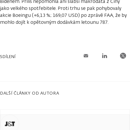
Bidenem. Příliš nepomohla ani slabší makrodata z Číny
jako velkého spotřebitele. Proti trhu se pak pohybovaly
akcie Boeingu (+6,13 %; 169,07 USD) po zprávě FAA, že by
mohlo dojít k opětovným dodávkám letounu 787.
SDÍLENÍ
DALŠÍ ČLÁNKY OD AUTORA