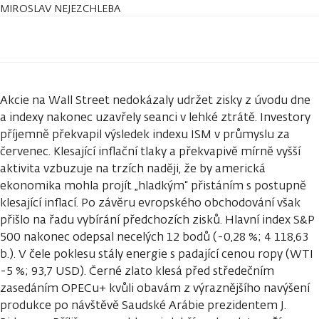
MIROSLAV NEJEZCHLEBA
Akcie na Wall Street nedokázaly udržet zisky z úvodu dne
a indexy nakonec uzavřely seanci v lehké ztrátě. Investory
příjemně překvapil výsledek indexu ISM v průmyslu za
červenec. Klesající inflační tlaky a překvapivě mírně vyšší
aktivita vzbuzuje na trzích naději, že by americká
ekonomika mohla projít „hladkým“ přistáním s postupně
klesající inflací. Po závěru evropského obchodování však
přišlo na řadu vybírání předchozích zisků. Hlavní index S&P
500 nakonec odepsal necelých 12 bodů (-0,28 %; 4 118,63
b.). V čele poklesu stály energie s padající cenou ropy (WTI
-5 %; 93,7 USD). Černé zlato klesá před středečním
zasedáním OPECu+ kvůli obavám z výraznějšího navýšení
produkce po návštěvě Saudské Arábie prezidentem J.