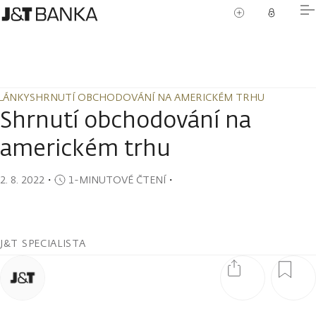
LÁNKY
SHRNUTÍ OBCHODOVÁNÍ NA AMERICKÉM TRHU
LÁNKY
SHRNUTÍ OBCHODOVÁNÍ NA AMERICKÉM TRHU
Shrnutí obchodování na
americkém trhu
2. 8. 2022
・
1-MINUTOVÉ ČTENÍ
・
J&T SPECIALISTA