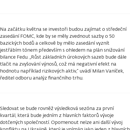
Na začátku května se investoři budou zajímat o středeční
zasedání FOMC, kde by se měly zvednout sazby o 50
bazických bodů a celkově by mělo zasedání vyznít
jestřábím tónem především s ohledem na plán snižování
bilance Fedu. „Růst základních úrokových sazeb bude dále
tlačit na zvyšování výnosů, což má negativní efekt na
hodnotu například rizikových aktiv,“ uvádí Milan Vaníček,
ředitel odboru analýz finančního trhu.
Sledovat se bude rovněž výsledková sezóna za první
kvartál, která bude jedním z hlavních faktorů vývoje
dotčených společností. Opomenout nelze ani další vývoj
konfliktu na Ukrajině, který je vnímán jako jeden z hlavních