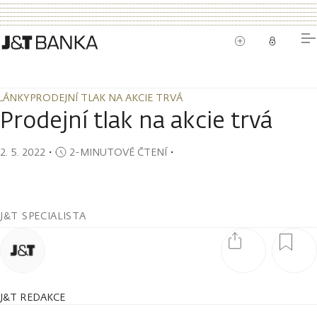
LÁNKY
PRODEJNÍ TLAK NA AKCIE TRVÁ
LÁNKY
PRODEJNÍ TLAK NA AKCIE TRVÁ
Prodejní tlak na akcie trvá
2. 5. 2022
・
2-MINUTOVÉ ČTENÍ
・
J&T SPECIALISTA
J&T REDAKCE