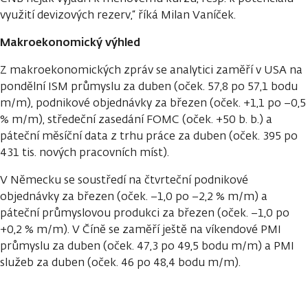
využití devizových rezerv,“ říká Milan Vaníček.
Makroekonomický výhled
Z makroekonomických zpráv se analytici zaměří v USA na
pondělní ISM průmyslu za duben (oček. 57,8 po 57,1 bodu
m/m), podnikové objednávky za březen (oček. +1,1 po −0,5
% m/m), středeční zasedání FOMC (oček. +50 b. b.) a
páteční měsíční data z trhu práce za duben (oček. 395 po
431 tis. nových pracovních míst).
V Německu se soustředí na čtvrteční podnikové
objednávky za březen (oček. −1,0 po −2,2 % m/m) a
páteční průmyslovou produkci za březen (oček. −1,0 po
+0,2 % m/m). V Číně se zaměří ještě na víkendové PMI
průmyslu za duben (oček. 47,3 po 49,5 bodu m/m) a PMI
služeb za duben (oček. 46 po 48,4 bodu m/m).