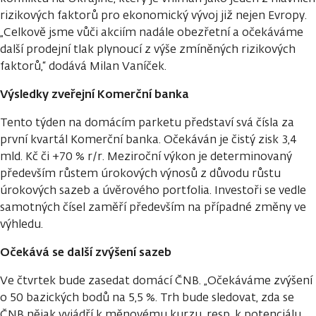
rizikových faktorů pro ekonomický vývoj již nejen Evropy.
„Celkově jsme vůči akciím nadále obezřetní a očekáváme
další prodejní tlak plynoucí z výše zmíněných rizikových
faktorů,“ dodává Milan Vaníček.
Výsledky zveřejní Komerční banka
Tento týden na domácím parketu představí svá čísla za
první kvartál Komerční banka. Očekáván je čistý zisk 3,4
mld. Kč či +70 % r/r. Meziroční výkon je determinovaný
především růstem úrokových výnosů z důvodu růstu
úrokových sazeb a úvěrového portfolia. Investoři se vedle
samotných čísel zaměří především na případné změny ve
výhledu.
Očekává se další zvýšení sazeb
Ve čtvrtek bude zasedat domácí ČNB. „Očekáváme zvýšení
o 50 bazických bodů na 5,5 %. Trh bude sledovat, zda se
ČNB nějak vyjádří k měnovému kurzu, resp. k potenciálu