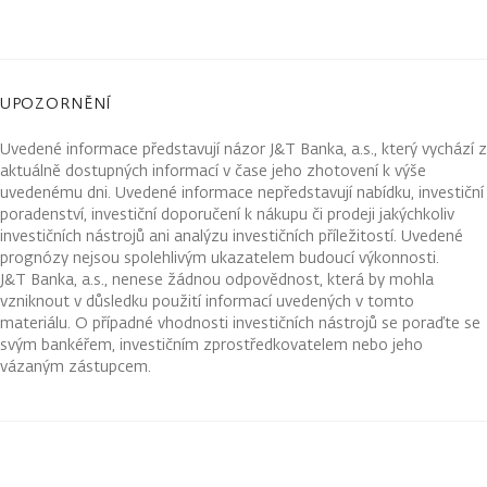
UPOZORNĚNÍ
Uvedené informace představují názor J&T Banka, a.s., který vychází z
aktuálně dostupných informací v čase jeho zhotovení k výše
uvedenému dni. Uvedené informace nepředstavují nabídku, investiční
poradenství, investiční doporučení k nákupu či prodeji jakýchkoliv
investičních nástrojů ani analýzu investičních příležitostí. Uvedené
prognózy nejsou spolehlivým ukazatelem budoucí výkonnosti.
J&T Banka, a.s., nenese žádnou odpovědnost, která by mohla
vzniknout v důsledku použití informací uvedených v tomto
materiálu. O případné vhodnosti investičních nástrojů se poraďte se
svým bankéřem, investičním zprostředkovatelem nebo jeho
vázaným zástupcem.