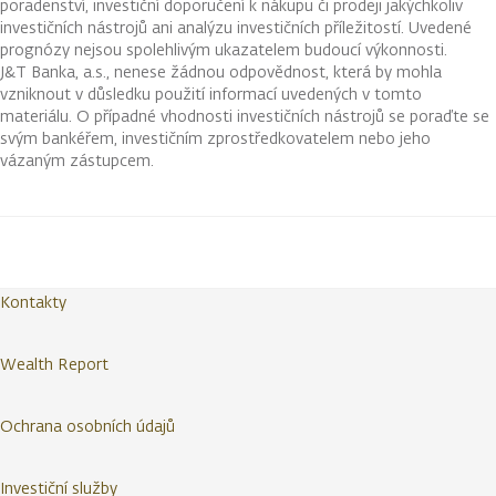
poradenství, investiční doporučení k nákupu či prodeji jakýchkoliv
investičních nástrojů ani analýzu investičních příležitostí. Uvedené
prognózy nejsou spolehlivým ukazatelem budoucí výkonnosti.
J&T Banka, a.s., nenese žádnou odpovědnost, která by mohla
vzniknout v důsledku použití informací uvedených v tomto
materiálu. O případné vhodnosti investičních nástrojů se poraďte se
svým bankéřem, investičním zprostředkovatelem nebo jeho
vázaným zástupcem.
Kontakty
Wealth Report
Ochrana osobních údajů
Investiční služby