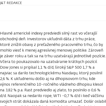
J&T REDAKCE
Hlavné americké indexy predviedli silný rast vo včerajší
obchodný deň. Investorov ukľudnili dáta z trhu práce,
ktoré znížili obavy z preťaženého pracovného trhu, čo by
mohlo viesť k menej agresívnej menovej politike. Zároveň
je záver roku a tak sa na trhu uzatvárajú jednotlivé pozície.
Včera to poukazovalo na uzatváranie krátkych pozícií.
Dow Jones si pripísal 1,1 % d/d, široký S&P 500 1,7 % a
najviac sa darilo technologickému Nasdaqu, ktorý posilnil
2,6 %. K ukľudneniu došlo aj na dlhopisovom trhu, kde
výnos referenčného 10-ročného vládneho dlhopisu klesol
na 3,82 % p.a. Rast predviedlo aj zlato, to poslnilo o 0,6 %
d/d. Naopak sa nedarilo rope, WTI -0,7 % d/d i keď väčšinu
svojich strát dokázala daná komodita umazať. Dolár oslabil