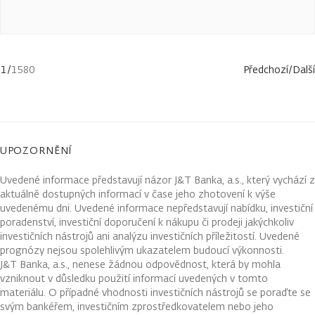
1
/
1580
Předchozí
/
Další
UPOZORNĚNÍ
Uvedené informace představují názor J&T Banka, a.s., který vychází z
aktuálně dostupných informací v čase jeho zhotovení k výše
uvedenému dni. Uvedené informace nepředstavují nabídku, investiční
poradenství, investiční doporučení k nákupu či prodeji jakýchkoliv
investičních nástrojů ani analýzu investičních příležitostí. Uvedené
prognózy nejsou spolehlivým ukazatelem budoucí výkonnosti.
J&T Banka, a.s., nenese žádnou odpovědnost, která by mohla
vzniknout v důsledku použití informací uvedených v tomto
materiálu. O případné vhodnosti investičních nástrojů se poraďte se
svým bankéřem, investičním zprostředkovatelem nebo jeho