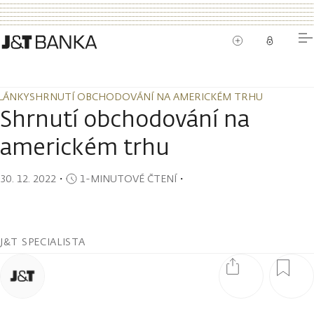
LÁNKY
SHRNUTÍ OBCHODOVÁNÍ NA AMERICKÉM TRHU
LÁNKY
SHRNUTÍ OBCHODOVÁNÍ NA AMERICKÉM TRHU
Shrnutí obchodování na
americkém trhu
30. 12. 2022
・
1-MINUTOVÉ ČTENÍ
・
J&T SPECIALISTA