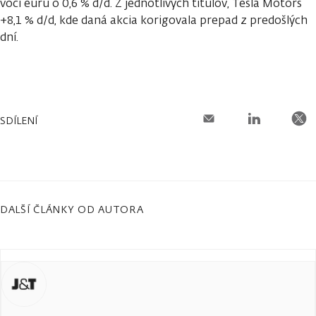
voči euru o 0,6 % d/d. Z jednotlivých titulov, Tesla Motors
+8,1 % d/d, kde daná akcia korigovala prepad z predošlých
dní.
SDÍLENÍ
DALŠÍ ČLÁNKY OD AUTORA