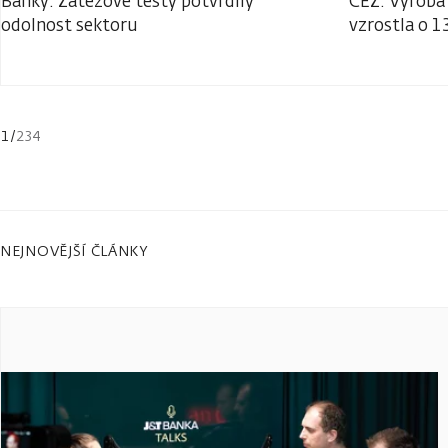
Banky: Zátěžové testy potvrdily
ČEZ: Výroba 
odolnost sektoru
vzrostla o 1
1
/
234
NEJNOVĚJŠÍ ČLÁNKY