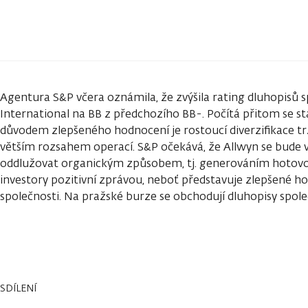
Agentura S&P včera oznámila, že zvýšila rating dluhopisů s
International na BB z předchozího BB-. Počítá přitom se s
důvodem zlepšeného hodnocení je rostoucí diverzifikace t
větším rozsahem operací. S&P očekává, že Allwyn se bude v
oddlužovat organickým způsobem, tj. generováním hotovost
investory pozitivní zprávou, neboť představuje zlepšené 
společnosti. Na pražské burze se obchodují dluhopisy spole
SDÍLENÍ