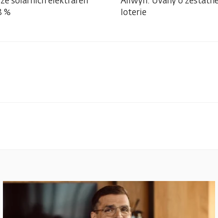
ze solárních elektráren
Allwyn: Úvahy o zestátně
3 %
loterie