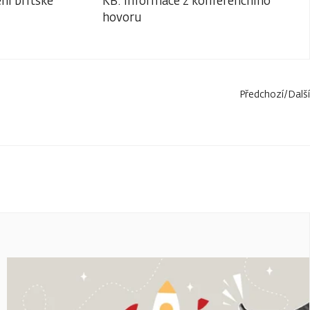
ní britské
KB: Informace z konferenčního
hovoru
Předchozí
/
Další