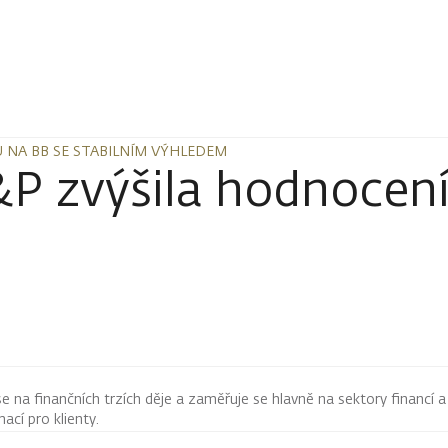
 NA BB SE STABILNÍM VÝHLEDEM
 NA BB SE STABILNÍM VÝHLEDEM
P zvýšila hodnocení
 se na finančních trzích děje a zaměřuje se hlavně na sektory financí a
mací pro klienty.