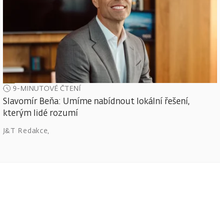
9-MINUTOVÉ ČTENÍ
Slavomír Beňa: Umíme nabídnout lokální řešení,
kterým lidé rozumí
J&T Redakce
,