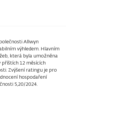
polečnosti Allwyn
tabilním výhledem. Hlavním
ržeb, která byla umožněna
 příštích 12 měsících
i. Zvýšení ratingu je pro
hodnocení hospodaření
čnosti 5,20/2024.