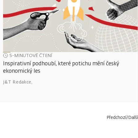
5-MINUTOVÉ ČTENÍ
Inspirativní podhoubí, které potichu mění český
ekonomický les
J&T Redakce
,
Předchozí
/
Další