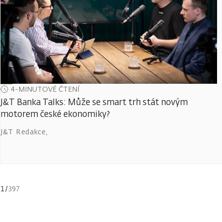
4-MINUTOVÉ ČTENÍ
J&T Banka Talks: Může se smart trh stát novým
motorem české ekonomiky?
J&T Redakce
,
1
/
397