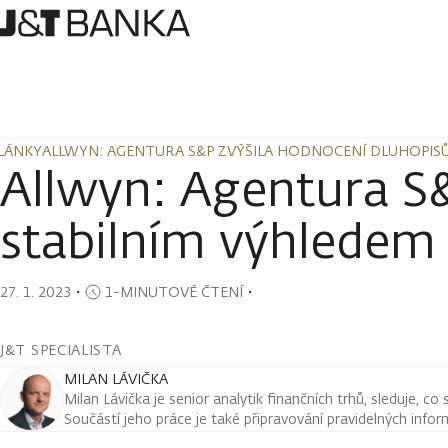
LÁNKY
ALLWYN: AGENTURA S&P ZVÝŠILA HODNOCENÍ DLUHOPISŮ
LÁNKY
ALLWYN: AGENTURA S&P ZVÝŠILA HODNOCENÍ DLUHOPISŮ
Allwyn: Agentura S&
stabilním výhledem
27. 1. 2023
・
1-MINUTOVÉ ČTENÍ
・
J&T SPECIALISTA
MILAN LÁVIČKA
Milan Lávička je senior analytik finančních trhů, sleduje, co
Součástí jeho práce je také připravování pravidelných infor