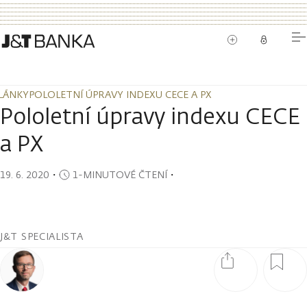
LÁNKY
POLOLETNÍ ÚPRAVY INDEXU CECE A PX
LÁNKY
POLOLETNÍ ÚPRAVY INDEXU CECE A PX
Pololetní úpravy indexu CECE
a PX
19. 6. 2020
・
1-MINUTOVÉ ČTENÍ
・
J&T SPECIALISTA