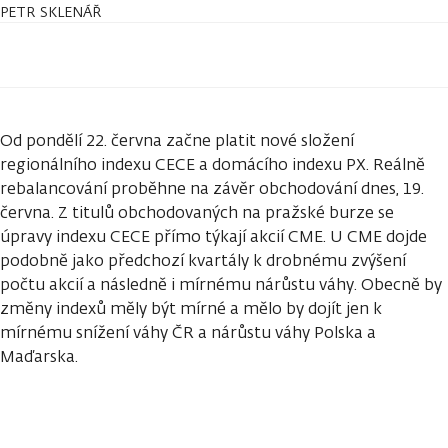
PETR SKLENÁŘ
Od pondělí 22. června začne platit nové složení
regionálního indexu CECE a domácího indexu PX. Reálně
rebalancování proběhne na závěr obchodování dnes, 19.
června. Z titulů obchodovaných na pražské burze se
úpravy indexu CECE přímo týkají akcií CME. U CME dojde
podobně jako předchozí kvartály k drobnému zvýšení
počtu akcií a následně i mírnému nárůstu váhy. Obecně by
změny indexů měly být mírné a mělo by dojít jen k
mírnému snížení váhy ČR a nárůstu váhy Polska a
Maďarska.