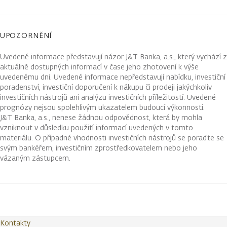
UPOZORNĚNÍ
Uvedené informace představují názor J&T Banka, a.s., který vychází z
aktuálně dostupných informací v čase jeho zhotovení k výše
uvedenému dni. Uvedené informace nepředstavují nabídku, investiční
poradenství, investiční doporučení k nákupu či prodeji jakýchkoliv
investičních nástrojů ani analýzu investičních příležitostí. Uvedené
prognózy nejsou spolehlivým ukazatelem budoucí výkonnosti.
J&T Banka, a.s., nenese žádnou odpovědnost, která by mohla
vzniknout v důsledku použití informací uvedených v tomto
materiálu. O případné vhodnosti investičních nástrojů se poraďte se
svým bankéřem, investičním zprostředkovatelem nebo jeho
vázaným zástupcem.
Kontakty