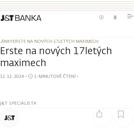
LÁNKY
ERSTE NA NOVÝCH 17LETÝCH MAXIMECH
LÁNKY
ERSTE NA NOVÝCH 17LETÝCH MAXIMECH
Erste na nových 17letých
maximech
12. 12. 2024
・
1-MINUTOVÉ ČTENÍ
・
J&T SPECIALISTA