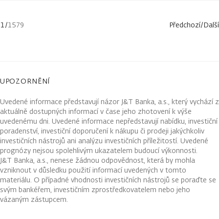
1
/
1579
Předchozí
/
Další
UPOZORNĚNÍ
Uvedené informace představují názor J&T Banka, a.s., který vychází z
aktuálně dostupných informací v čase jeho zhotovení k výše
uvedenému dni. Uvedené informace nepředstavují nabídku, investiční
poradenství, investiční doporučení k nákupu či prodeji jakýchkoliv
investičních nástrojů ani analýzu investičních příležitostí. Uvedené
prognózy nejsou spolehlivým ukazatelem budoucí výkonnosti.
J&T Banka, a.s., nenese žádnou odpovědnost, která by mohla
vzniknout v důsledku použití informací uvedených v tomto
materiálu. O případné vhodnosti investičních nástrojů se poraďte se
svým bankéřem, investičním zprostředkovatelem nebo jeho
vázaným zástupcem.