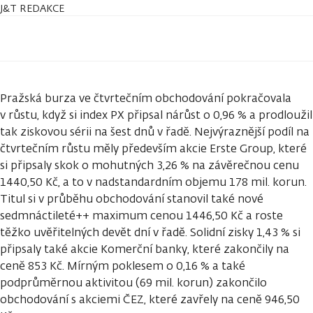
J&T REDAKCE
Pražská burza ve čtvrtečním obchodování pokračovala
v růstu, když si index PX připsal nárůst o 0,96 % a prodloužil
tak ziskovou sérii na šest dnů v řadě. Nejvýraznější podíl na
čtvrtečním růstu měly především akcie Erste Group, které
si připsaly skok o mohutných 3,26 % na závěrečnou cenu
1440,50 Kč, a to v nadstandardním objemu 178 mil. korun.
Titul si v průběhu obchodování stanovil také nové
sedmnáctileté++ maximum cenou 1446,50 Kč a roste
těžko uvěřitelných devět dní v řadě. Solidní zisky 1,43 % si
připsaly také akcie Komerční banky, které zakončily na
ceně 853 Kč. Mírným poklesem o 0,16 % a také
podprůměrnou aktivitou (69 mil. korun) zakončilo
obchodování s akciemi ČEZ, které zavřely na ceně 946,50