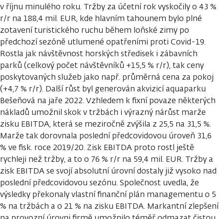
v říjnu minulého roku. Tržby za účetní rok vyskočily o 43 %
r/r na 188,4 mil. EUR, kde hlavním tahounem bylo plné
zotavení turistického ruchu během loňské zimy po
předchozí sezóně utlumené opatřeními proti Covid-19.
Rostla jak návštěvnost horských středisek i zábavních
parků (celkový počet návštěvníků +15,5 % r/r), tak ceny
poskytovaných služeb jako např. průměrná cena za pokoj
(+4,7 % r/r). Další růst byl generován akvizicí aquaparku
Bešeňová na jaře 2022. Vzhledem k fixní povaze některých
nákladů umožnil skok v tržbách i výrazný nárůst marže
zisku EBITDA, která se meziročně zvýšila z 25,5 na 31,5 %.
Marže tak dorovnala poslední předcovidovou úroveň 31,6
% ve fisk. roce 2019/20. Zisk EBITDA proto rostl ještě
rychleji než tržby, a to o 76 % r/r na 59,4 mil. EUR. Tržby a
zisk EBITDA se svojí absolutní úrovní dostaly již vysoko nad
poslední předcovidovou sezónu. Společnost uvedla, že
výsledky překonaly vlastní finanční plán managementu o 5
% na tržbách a o 21 % na zisku EBITDA. Markantní zlepšení
na provozní úrovni firmě umožnilo téměř odmazat čistou