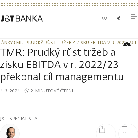
LÁNKY
TMR: PRUDKÝ RŮST TRŽEB A ZISKU EBITDA V R. 2022/23
LÁNKY
TMR: PRUDKÝ RŮST TRŽEB A ZISKU EBITDA V R. 2022/23
TMR: Prudký růst tržeb a
zisku EBITDA v r. 2022/23
překonal cíl managementu
4. 3. 2024
・
2-MINUTOVÉ ČTENÍ
・
J&T SPECIALISTA