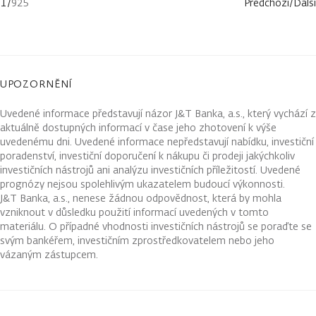
1
/
925
Předchozí
/
Další
UPOZORNĚNÍ
Uvedené informace představují názor J&T Banka, a.s., který vychází z
aktuálně dostupných informací v čase jeho zhotovení k výše
uvedenému dni. Uvedené informace nepředstavují nabídku, investiční
poradenství, investiční doporučení k nákupu či prodeji jakýchkoliv
investičních nástrojů ani analýzu investičních příležitostí. Uvedené
prognózy nejsou spolehlivým ukazatelem budoucí výkonnosti.
J&T Banka, a.s., nenese žádnou odpovědnost, která by mohla
vzniknout v důsledku použití informací uvedených v tomto
materiálu. O případné vhodnosti investičních nástrojů se poraďte se
svým bankéřem, investičním zprostředkovatelem nebo jeho
vázaným zástupcem.