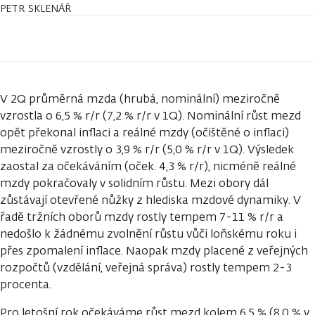
PETR SKLENÁŘ
V 2Q průměrná mzda (hrubá, nominální) meziročně
vzrostla o 6,5 % r/r (7,2 % r/r v 1Q). Nominální růst mezd
opět překonal inflaci a reálné mzdy (očištěné o inflaci)
meziročně vzrostly o 3,9 % r/r (5,0 % r/r v 1Q). Výsledek
zaostal za očekáváním (oček. 4,3 % r/r), nicméně reálné
mzdy pokračovaly v solidním růstu. Mezi obory dál
zůstávají otevřené nůžky z hlediska mzdové dynamiky. V
řadě tržních oborů mzdy rostly tempem 7-11 % r/r a
nedošlo k žádnému zvolnění růstu vůči loňskému roku i
přes zpomalení inflace. Naopak mzdy placené z veřejných
rozpočtů (vzdělání, veřejná správa) rostly tempem 2-3
procenta.
Pro letošní rok očekáváme růst mezd kolem 6,5 % (8,0 % v