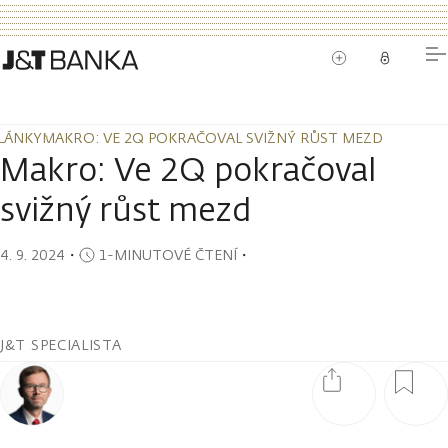
LÁNKY
MAKRO: VE 2Q POKRAČOVAL SVIŽNÝ RŮST MEZD
LÁNKY
MAKRO: VE 2Q POKRAČOVAL SVIŽNÝ RŮST MEZD
Makro: Ve 2Q pokračoval
svižný růst mezd
4. 9. 2024
・
1-MINUTOVÉ ČTENÍ
・
J&T SPECIALISTA