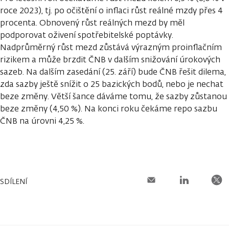
roce 2023), tj. po očištění o inflaci růst reálné mzdy přes 4
procenta. Obnovený růst reálných mezd by měl
podporovat oživení spotřebitelské poptávky.
Nadprůměrný růst mezd zůstává výrazným proinflačním
rizikem a může brzdit ČNB v dalším snižování úrokových
sazeb. Na dalším zasedání (25. září) bude ČNB řešit dilema,
zda sazby ještě snížit o 25 bazických bodů, nebo je nechat
beze změny. Větší šance dáváme tomu, že sazby zůstanou
beze změny (4,50 %). Na konci roku čekáme repo sazbu
ČNB na úrovni 4,25 %.
SDÍLENÍ