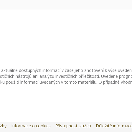
z aktuálně dostupných informací v čase jeho zhotovení k výše uveden
vestičních nástrojů ani analýzu investičních příležitostí. Uvedené pr
ku použití informací uvedených v tomto materiálu. O případné vhodn
užby
Informace o cookies
Přístupnost služeb
Důležité informac