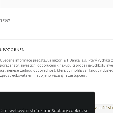
1
/
397
UPOZORNĚNÍ
Uvedené informace představují názor J&T Banka, a.s., který vychází 
poradenství, investiční doporučení k nákupu či prodeji jakýchkoliv in
a.s., nenese žádnou odpovědnost, která by mohla vzniknout v důsled
zprostředkovatelem nebo jeho vázaným zástupcem.
Kontakty
Wealth Report
Ochrana osobních údajů
Investiční sl
našimi webovými stránkami. Soubory cookies se