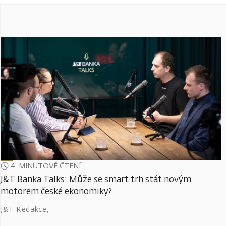
4-MINUTOVÉ ČTENÍ
J&T Banka Talks: Může se smart trh stát novým
motorem české ekonomiky?
J&T Redakce
,