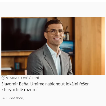
9-MINUTOVÉ ČTENÍ
Slavomír Beňa: Umíme nabídnout lokální řešení,
kterým lidé rozumí
J&T Redakce
,