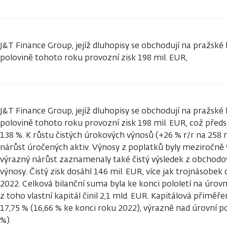
J&T Finance Group, jejíž dluhopisy se obchodují na pražské 
polovině tohoto roku provozní zisk 198 mil. EUR,
J&T Finance Group, jejíž dluhopisy se obchodují na pražské 
polovině tohoto roku provozní zisk 198 mil. EUR, což před
138 %. K růstu čistých úrokových výnosů (+26 % r/r na 258 mi
nárůst úročených aktiv. Výnosy z poplatků byly meziročně v
výrazný nárůst zaznamenaly také čistý výsledek z obchodov
výnosy. Čistý zisk dosáhl 146 mil. EUR, více jak trojnásobek
2022. Celková bilanční suma byla ke konci pololetí na úrovn
z toho vlastní kapitál činil 2,1 mld. EUR. Kapitálová přimě
17,75 % (16,66 % ke konci roku 2022), výrazně nad úrovní 
%).