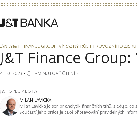
LÁNKY
J&T FINANCE GROUP: VÝRAZNÝ RŮST PROVOZNÍHO ZISKU
LÁNKY
J&T FINANCE GROUP: VÝRAZNÝ RŮST PROVOZNÍHO ZISKU
J&T Finance Group: 
4. 10. 2023
・
1-MINUTOVÉ ČTENÍ
・
J&T SPECIALISTA
MILAN LÁVIČKA
Milan Lávička je senior analytik finančních trhů, sleduje, co
Součástí jeho práce je také připravování pravidelných infor