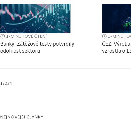
1-MINUTOVÉ ČTENÍ
1-MINUTOV
Banky: Zátěžové testy potvrdily
ČEZ: Výroba 
odolnost sektoru
vzrostla o 1
1
/
234
NEJNOVĚJŠÍ ČLÁNKY