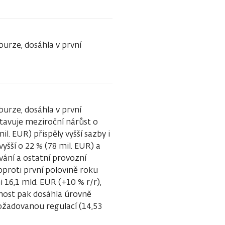
burze, dosáhla v první
burze, dosáhla v první
stavuje meziroční nárůst o
l. EUR) přispěly vyšší sazby i
yšší o 22 % (78 mil. EUR) a
ání a ostatní provozní
 oproti první polovině roku
i 16,1 mld. EUR (+10 % r/r),
řenost pak dosáhla úrovně
požadovanou regulací (14,53