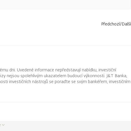
Předchozí
/
Další
ému dni. Uvedené informace nepředstavují nabídku, investiční
ognózy nejsou spolehlivým ukazatelem budoucí výkonnosti. J&T Banka,
osti investičních nástrojů se poraďte se svým bankéřem, investičním
e