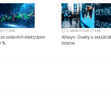
É ČTENÍ
1-MINUTOVÉ ČTENÍ
ze solárních elektráren
Allwyn: Úvahy o zestátně
3 %
loterie