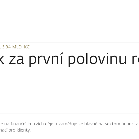
 3,94 MLD. KČ
 3,94 MLD. KČ
k za první polovinu 
 se na finančních trzích děje a zaměřuje se hlavně na sektory financí a
mací pro klienty.