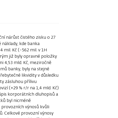
í nárůst čistého zisku o 27
é náklady, kde banka
 mil. Kč (-562 mil. v 1H
rým již byly opravné položky
ni 4,53 mld. Kč, meziročně
jmů banky, byly na stejné
řebytečné likvidity v důsledku
y zásluhou přílivu
vizí (+29 % r/r na 1,4 mld. Kč)
úpis korporátních dluhopisů a
atků byl nicméně
provozních výnosů kvůli
. Celkové provozní výnosy