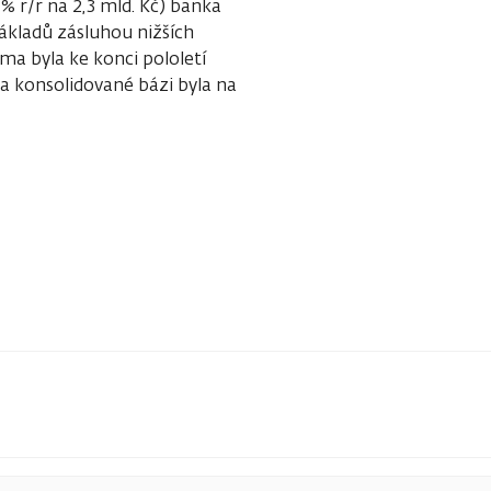
 % r/r na 2,3 mld. Kč) banka
ákladů zásluhou nižších
ma byla ke konci pololetí
na konsolidované bázi byla na