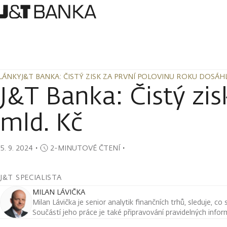
LÁNKY
J&T BANKA: ČISTÝ ZISK ZA PRVNÍ POLOVINU ROKU DOSÁHL
LÁNKY
J&T BANKA: ČISTÝ ZISK ZA PRVNÍ POLOVINU ROKU DOSÁHL
J&T Banka: Čistý zis
mld. Kč
5. 9. 2024
・
2-MINUTOVÉ ČTENÍ
・
J&T SPECIALISTA
MILAN LÁVIČKA
Milan Lávička je senior analytik finančních trhů, sleduje, co
Součástí jeho práce je také připravování pravidelných infor