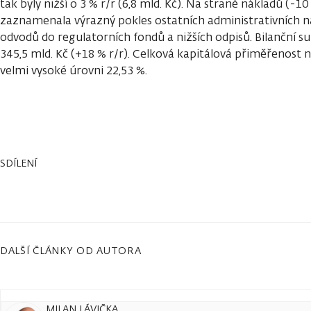
tak byly nižší o 3 % r/r (6,8 mld. Kč). Na straně nákladů (-10
zaznamenala výrazný pokles ostatních administrativních n
odvodů do regulatorních fondů a nižších odpisů. Bilanční su
345,5 mld. Kč (+18 % r/r). Celková kapitálová přiměřenost 
velmi vysoké úrovni 22,53 %.
SDÍLENÍ
DALŠÍ ČLÁNKY OD AUTORA
MILAN LÁVIČKA