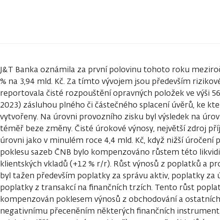
J&T Banka oznámila za první polovinu tohoto roku meziročn
% na 3,94 mld. Kč. Za tímto vývojem jsou především rizikov
reportovala čisté rozpouštění opravných položek ve výši 564
2023) zásluhou plného či částečného splacení úvěrů, ke kte
vytvořeny. Na úrovni provozního zisku byl výsledek na úrov
téměř beze změny. Čisté úrokové výnosy, největší zdroj pří
úrovni jako v minulém roce 4,4 mld. Kč, když nižší úročení p
poklesu sazeb ČNB bylo kompenzováno růstem této likvidit
klientských vkladů (+12 % r/r). Růst výnosů z poplatků a pro
byl tažen především poplatky za správu aktiv, poplatky za 
poplatky z transakcí na finančních trzích. Tento růst popl
kompenzován poklesem výnosů z obchodování a ostatních 
negativnímu přeceněním některých finančních instrumentů