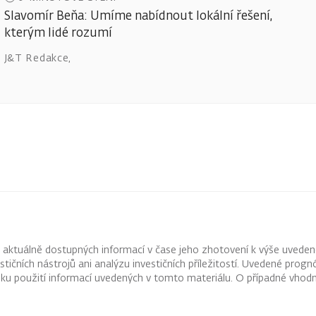
Slavomír Beňa: Umíme nabídnout lokální řešení,
kterým lidé rozumí
J&T Redakce
,
z aktuálně dostupných informací v čase jeho zhotovení k výše uveden
vestičních nástrojů ani analýzu investičních příležitostí. Uvedené pr
ku použití informací uvedených v tomto materiálu. O případné vhodn