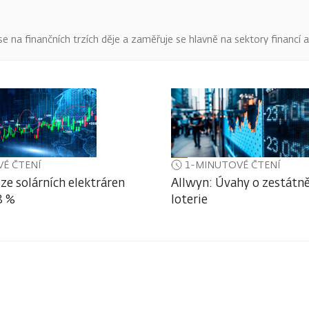
o se na finančních trzích děje a zaměřuje se hlavně na sektory financí 
É ČTENÍ
1-MINUTOVÉ ČTENÍ
ze solárních elektráren
Allwyn: Úvahy o zestátně
3 %
loterie