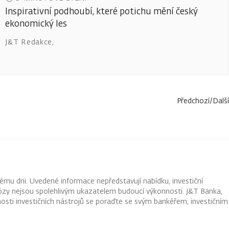
Inspirativní podhoubí, které potichu mění český
ekonomický les
J&T Redakce
,
Předchozí
/
Další
ému dni. Uvedené informace nepředstavují nabídku, investiční
ognózy nejsou spolehlivým ukazatelem budoucí výkonnosti. J&T Banka,
osti investičních nástrojů se poraďte se svým bankéřem, investičním