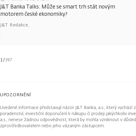
J&T Banka Talks: Může se smart trh stát novým
motorem české ekonomiky?
J&T Redakce
,
1
/
397
UPOZORNĚNÍ
Uvedené informace představují názor J&T Banka, a.s., který vychází 
poradenství, investiční doporučení k nákupu či prodeji jakýchkoliv in
a.s., nenese žádnou odpovědnost, která by mohla vzniknout v důsled
zprostředkovatelem nebo jeho vázaným zástupcem.