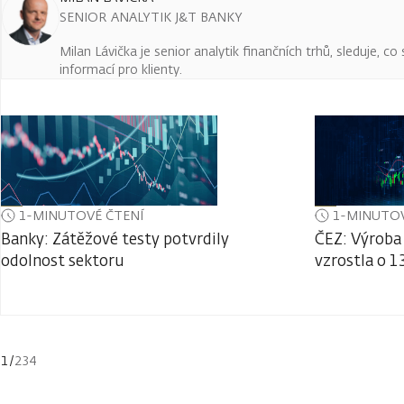
SENIOR ANALYTIK J&T BANKY
Milan Lávička je senior analytik finančních trhů, sleduje, c
informací pro klienty.
1-MINUTOVÉ ČTENÍ
1-MINUTOV
Banky: Zátěžové testy potvrdily
ČEZ: Výroba 
odolnost sektoru
vzrostla o 1
1
/
234