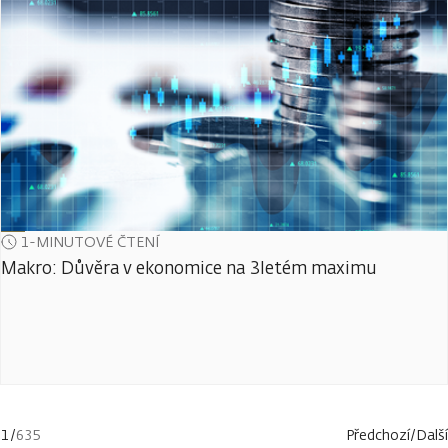
1-MINUTOVÉ ČTENÍ
Makro: Důvěra v ekonomice na 3letém maximu
1
/
635
Předchozí
/
Další