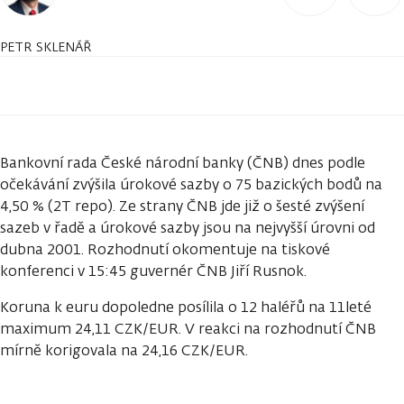
PETR SKLENÁŘ
Bankovní rada České národní banky (ČNB) dnes podle
očekávání zvýšila úrokové sazby o 75 bazických bodů na
4,50 % (2T repo). Ze strany ČNB jde již o šesté zvýšení
sazeb v řadě a úrokové sazby jsou na nejvyšší úrovni od
dubna 2001. Rozhodnutí okomentuje na tiskové
konferenci v 15:45 guvernér ČNB Jiří Rusnok.
Koruna k euru dopoledne posílila o 12 haléřů na 11leté
maximum 24,11 CZK/EUR. V reakci na rozhodnutí ČNB
mírně korigovala na 24,16 CZK/EUR.