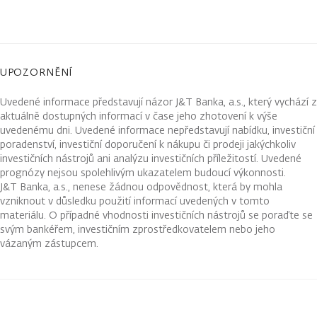
UPOZORNĚNÍ
Uvedené informace představují názor J&T Banka, a.s., který vychází z
aktuálně dostupných informací v čase jeho zhotovení k výše
uvedenému dni. Uvedené informace nepředstavují nabídku, investiční
poradenství, investiční doporučení k nákupu či prodeji jakýchkoliv
investičních nástrojů ani analýzu investičních příležitostí. Uvedené
prognózy nejsou spolehlivým ukazatelem budoucí výkonnosti.
J&T Banka, a.s., nenese žádnou odpovědnost, která by mohla
vzniknout v důsledku použití informací uvedených v tomto
materiálu. O případné vhodnosti investičních nástrojů se poraďte se
svým bankéřem, investičním zprostředkovatelem nebo jeho
vázaným zástupcem.