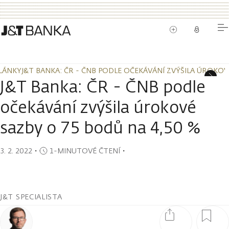
LÁNKY
J&T BANKA: ČR - ČNB PODLE OČEKÁVÁNÍ ZVÝŠILA ÚROKOV
LÁNKY
J&T BANKA: ČR - ČNB PODLE OČEKÁVÁNÍ ZVÝŠILA ÚROKOV
J&T Banka: ČR - ČNB podle
očekávání zvýšila úrokové
sazby o 75 bodů na 4,50 %
3. 2. 2022
・
1-MINUTOVÉ ČTENÍ
・
J&T SPECIALISTA